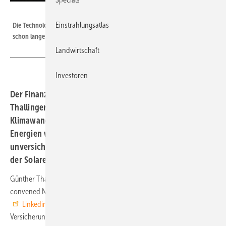
Heinz W. Petersen
Einstrahlungsatlas
Die Technologien für eine Umstellung auf emissionsfreie Energie sind
schon lange da.
Landwirtschaft
Investoren
Der Finanz- und Versicherungssektor steht laut Günther
Thallinger vor einer existenziellen Bedrohung durch den
Klimawandel. Ohne einen raschen Ausbau erneuerbarer
Energien wie Photovoltaik könnten ganze Regionen
unversicherbar werden. Ausweg: Ein schneller Ausbau
der Solarenergie.
Günther Thallinger ist Allianz-Vorstands und Vorsitzender der UN-
convened Net-Zero Asset Owner Alliance. Er warnt in einem
Linkedin-Beitrag
vor den Folgen des Klimawandels für die
Versicherungs- und Finanzbranche. Steigende CO₂-Emissionen