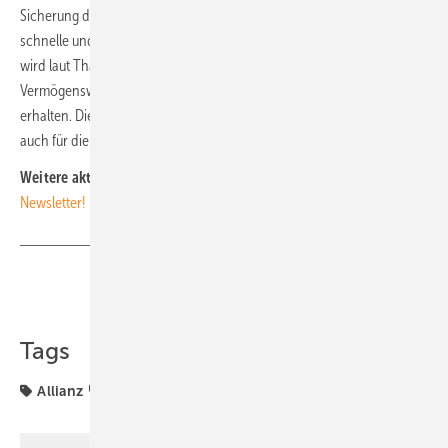
Sicherung der wirtschaftlichen und gesellschaftlichen Stabilität. Die
schnelle und großflächige Umsetzung von Photovoltaik-Projekten
wird laut Thallinger zum Schlüsselfaktor, um die Versicherbarkeit von
Vermögenswerten und die Funktionsfähigkeit des Finanzsystems zu
erhalten. Die Branche steht damit nicht nur für Klimaschutz, sondern
auch für die Zukunftsfähigkeit von Märkten und Gesellschaft. (nhp)
Weitere aktuelle News:
Abonnieren Sie unseren kostenlosen
Newsletter!
Teilen
Link kopieren
Tags
Allianz
Finanzen
Förderung