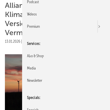
Podcast
Allianz-Vorstand:
Klimawandel bedroht
Videos
Versicherbarkeit von
Premium
Vermögenswerten
13.01.2026
|
Druckvorschau
Services
Abo & Shop
Media
Newsletter
Specials
Specials