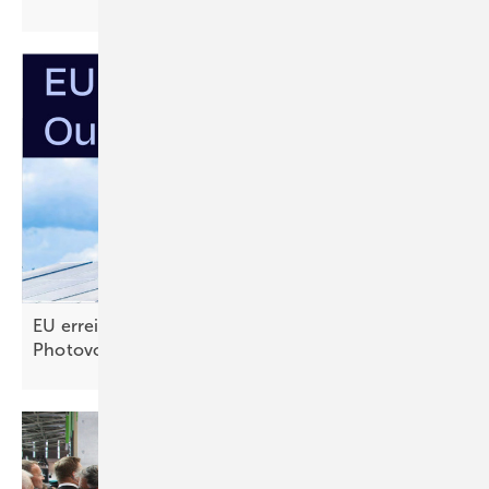
EU erreicht selbst gestecktes Ausbauziel für
Photovoltaik –
noch