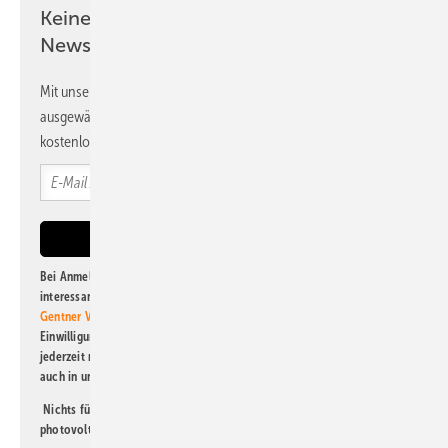
Keine Zeit? Kein Problem mit dem PV
Newsletter!
Mit unserem Newsletter erhalten Sie regelmäßig von uns
ausgewählte Informationen und Neuigkeiten, gebündelt und
kostenlos direkt ins Postfach.
Bei Anmeldung zu diesem Newsletter bin ich damit einverstanden, über
interessante Verlags- und Online-Angebote
der Marken der Alfons W.
Gentner Verlag GmbH & Co. KG
informiert zu werden. Diese
Einwilligung kann ich jederzeit widerrufen und eine Abmeldung ist
jederzeit möglich. Informationen zum Umgang mit Daten finden Sie
auch in unserer
Datenschutzerklärung
.
Nichts für Sie dabei? Dann lesen Sie doch einen unserer weiteren
photovoltaik-Newsletter!