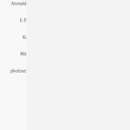
Anmelden
Anmeldung & Registrierung
Datenschutz
E-Paper
Gentner Energy Media
Impressum
Karriere bei Gentner
Team
Mediaservice
Mitgliedschaften und Engagement
Newsletter
photovoltaik abonnieren
Privacy Manager
pv Europe
RSS-Feed
Veranstaltungen / Webinare
© 2026 photovoltaik