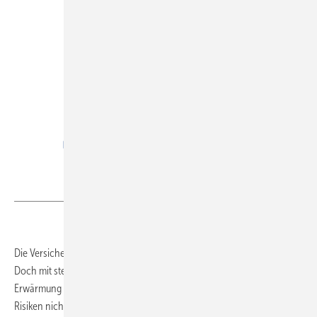
Allianz SE
Die Versicherungsbranche habe diese Risiken bislang abgefedert.
Doch mit steigenden Temperaturen – insbesondere bei einer
Erwärmung um 1,5 bis 3 Grad Celsius – könnten Versicherer viele
Risiken nicht mehr decken. Die Prämien würden dann das