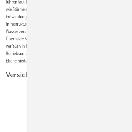
führen laut Thallinger zu einer Zunahme extremer Wetterereignisse
wie Stürmen, Hitzewellen, Starkregen und Dürren. Diese
Entwicklungen verursachen direkte physische Schäden an
Infrastrukturen, Gebäuden und Produktionsanlagen. „Hitze und
Wasser zerstören Kapital. Überflutete Häuser verlieren an Wert.
Überhitzte Städte werden unbewohnbar. Ganze Anlageklassen
verfallen in Echtzeit, was sich in Wertverlusten,
Betriebsunterbrechungen und Marktentwertungen auf systemischer
Ebene niederschlägt“, betont Thallinger.
Versicherungswirtschaft am Limit