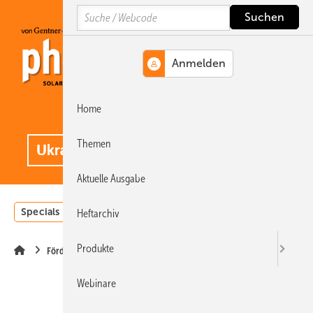
Springe
Springe
Springe
Search
auf
auf
auf
Hauptinhalt
Hauptmenü
SiteSearch
Home
MENÜ
.
Themen
Aktuelle Ausgabe
Specials
Einstrahlungsatlas
Landwirtschaft
Invest
Heftarchiv
Produkte
Förderung
Webinare