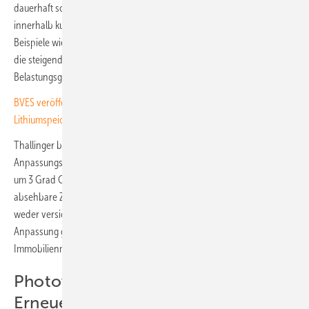
dauerhaft schließen. Die Kosten für mehrere Großschadensereignisse
innerhalb kurzer Zeit würden öffentliche Haushalte überfordern.
Beispiele wie die 30 Milliarden Euro Fluthilfe in Deutschland 2021 oder
die steigenden Katastrophenkosten in Australien zeigen die
Belastungsgrenzen auf.
BVES veröffentlicht neuen Sicherheitsleitfaden für große
Lithiumspeicher
Thallinger betont, dass viele Klimarisiken nicht durch
Anpassungsmaßnahmen beherrschbar seien. Ab einer Erwärmung
um 3 Grad Celsius sei eine Rückkehr zu niedrigeren Temperaturen auf
absehbare Zeit ausgeschlossen. In diesem Szenario könnten Risiken
weder versichert noch durch den Staat abgefedert oder durch
Anpassung gemindert werden. Das hätte gravierende Folgen für
Immobilienmärkte, Investitionen und die Stabilität des Finanzsystems.
Photovoltaik und andere
Erneuerbare als Lösungsweg