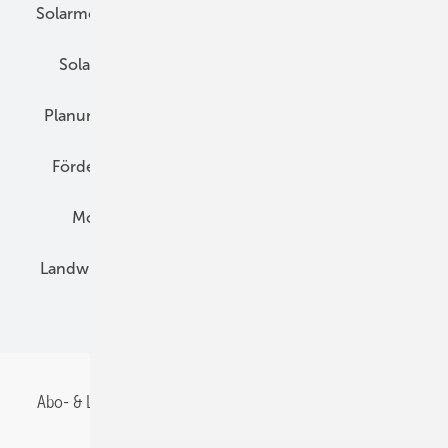
Solarmodule
DC-Technik
Wechselrichter
Solarspeicher
AC-Technik
Wartung
Planung
E-Mobilität
Wärme
Recht
Förderung
Preise
Hybridgeneratoren
Montage
Installation
Solarparks
Landwirtschaft
Mieterstrom
Fachhandel
BIPV
Abo- & Leserservice
AGB
Alle Inhalte chronologisch