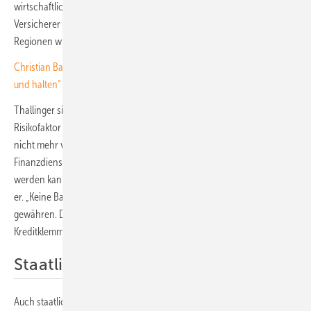
wirtschaftlich Tragbare übersteigen. Bereits heute ziehen sich
Versicherer wie State Farm und Allstate aus besonders gefährdeten
Regionen wie Kalifornien zurück.
Christian Bauer von InnoEnergy: „Strategische Industrien aufbauen
und halten“
Thallinger sieht darin keinen Einzelfall, sondern einen systemischen
Risikofaktor für das gesamte Finanzsystem. „Wenn Versicherungen
nicht mehr verfügbar sind, werden auch andere
Finanzdienstleistungen unzugänglich. Ein Haus, das nicht versichert
werden kann, kann nicht mit einer Hypothek belastet werden“, erklärt
er. „Keine Bank wird Kredite für unversicherbare Immobilien
gewähren. Die Kreditmärkte frieren ein. Das ist eine klimabedingte
Kreditklemme.“
Staatliche Hilfen stoßen an Grenzen
Auch staatliche Eingriffe könnten die Lücke laut Thallinger nicht