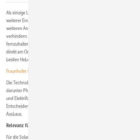
Als einzige Lösung sieht Thallinger die konsequente Vermeidung
weiterer Emissionen: „Es gibt nur einen Weg nach vorne: Jeden
weiteren Anstieg des Energieniveaus in der Atmosphäre zu
verhindern. Das bedeutet, Emissionen von der Atmosphäre
fernzuhalten. Das heißt, weniger Kohlenstoff zu verbrennen oder ihn
direkt am Ort der Verbrennung abzuscheiden. Dies sind die einzigen
beiden Hebel. Alles andere ist Verzögerung oder Ablenkung.“
Fraunhofer ISI: Wie Europa seine Batterieproduktion ankurbeln kann
Die Technologien für eine Umstellung auf emissionsfreie Energie –
darunter Photovoltaik, Windkraft, Batteriespeicher, grüner Wasserstoff
und Elektrifizierung – seien bereits vorhanden und skalierbar.
Entscheidend sei nun die Geschwindigkeit und der Umfang des
Ausbaus.
Relevanz für die Solarbranche
Für die Solarbranche ergibt sich daraus eine zentrale Rolle bei der