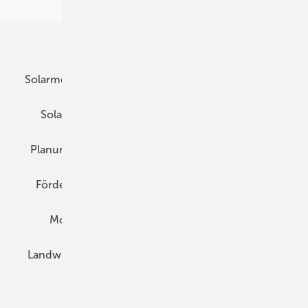
Unsere Themen
Solarmodule
DC-Technik
Wechselrichter
Solarspeicher
AC-Technik
Wartung
Planung
E-Mobilität
Wärme
Recht
Förderung
Preise
Hybridgeneratoren
Montage
Installation
Solarparks
Landwirtschaft
Mieterstrom
Fachhandel
BIPV