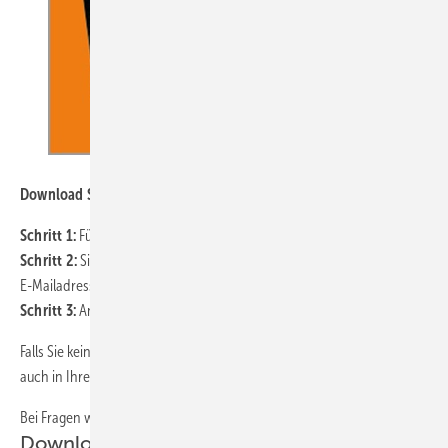
Download Spezial
Schritt 1:
Füllen Sie das unten stehende Download-Formular aus
Schritt 2:
Sie erhalten eine E-Mail mit einem Link zum Validieren Ihrer
E-Mailadresse
Schritt 3:
Anschließend startet der Download automatisch
Falls Sie keine E-Mail in Ihrem Posteingang haben, sehen Sie bitte
auch in Ihrem Junk-Mail / Spam-Ordner nach.
Bei Fragen wenden Sie sich bitte an
mayer@gentner.de
Download-Formular