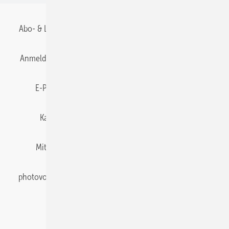
Abo- & Leserservice
AGB
Alle Inhalte chronologisch
Anmelden
Anmeldung & Registrierung
Datenschutz
E-Paper
Gentner Energy Media
Impressum
Karriere bei Gentner
Team
Mediaservice
Mitgliedschaften und Engagement
Newsletter
photovoltaik abonnieren
Privacy Manager
pv Europe
RSS-Feed
Veranstaltungen / Webinare