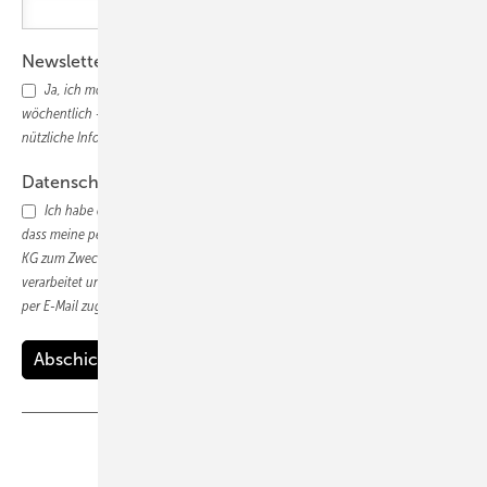
Newsletter
Ja, ich möchte den photovoltaik-Newsletter abonnieren und zweimal
wöchentlich - dienstags und donnerstags - auf dem Laufenden bleiben und
nützliche Informationen für das Tagesgeschäft erhalten!
Datenschutz
Ich habe die
Datenschutzerklärung
gelesen und bin damit einverstanden,
dass meine persönlichen Daten vom Alfons W. Gentner Verlag GmbH und Co.
KG zum Zwecke der Teilnahme an der Informationskampagne elektronisch
verarbeitet und gespeichert sowie mir weitergehende Themen-Informationen
per E-Mail zugesendet werden.
Teilen
Link kopieren