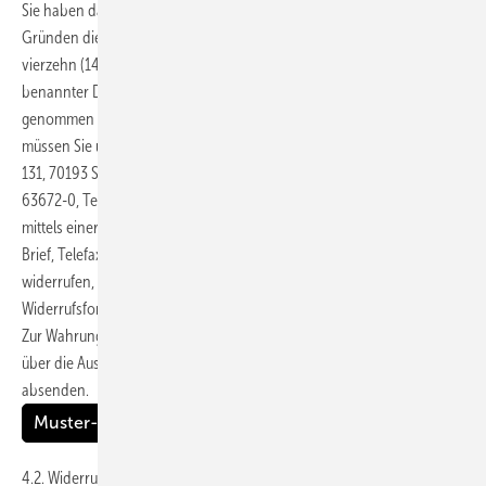
Sie haben das Recht, binnen vierzehn (14) Tagen ohne Angabe von
Gründen diesen Vertrag zu widerrufen. Die Widerrufsfrist beträgt
vierzehn (14) Tage ab dem Tag, an dem Sie oder ein von Ihnen
benannter Dritter, der nicht der Beförderer ist, die erste Ware in Besitz
genommen haben bzw. hat. Um Ihr Widerrufsrecht auszuüben,
müssen Sie uns (Alfons W. Gentner Verlag GmbH & Co. KG, Forststr.
131, 70193 Stuttgart, Postfach 10 17 42, 70015 Stuttgart, Telefon: (0711)
63672-0, Telefax: (0711) 63672-414, E-Mail:
service@gentner.de
)
mittels einer eindeutigen Erklärung (z.B. ein mit der Post versandter
Brief, Telefax oder E-Mail) über Ihren Entschluss, diesen Vertrag zu
widerrufen, informieren. Sie können dafür das beigefügte Muster-
Widerrufsformular verwenden, das jedoch nicht vorgeschrieben ist.
Zur Wahrung der Widerrufsfrist reicht es aus, dass Sie die Mitteilung
über die Ausübung des Widerrufsrechts vor Ablauf der Widerrufsfrist
absenden.
Muster-Widerrufsformular zum Download
4.2. Widerrufsfolgen