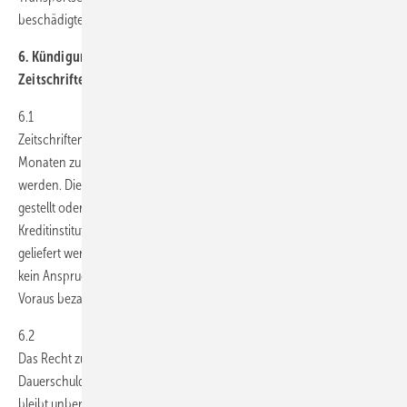
beschädigten Ware.
6. Kündigung fortlaufender Lieferungen und
Zeitschriftenabonnements
6.1
Zeitschriftenabonnements können vom Besteller mit einer Frist von 3
Monaten zum Ende des Bezugsjahres beim Lieferservice gekündigt
werden. Die Abonnementpreise werden im Voraus in Rechnung
gestellt oder bei Teilnahme am Lastschriftverfahren bei den
Kreditinstituten abgebucht. Sollte die Zeitschrift aus Gründen nicht
geliefert werden können, die nicht von GEM zu vertreten sind, besteht
kein Anspruch auf Nachlieferung, Ersatz oder Erstattung von im
Voraus bezahlten Bezugsgeldern.
6.2
Das Recht zur außerordentlichen fristlosen Kündigung von
Dauerschuldverhältnissen (Abonnements; fortlaufende Lieferungen)
bleibt unberührt. GEM ist zur außerordentlichen Kündigung