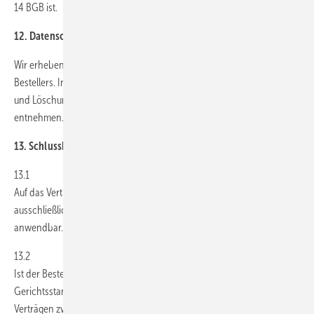
14 BGB ist.
12. Datenschutz
Wir erheben zur Abwicklung des jeweiligen Vertrags Daten des
Bestellers. Informationen zur Verarbeitung, Speicherung, Weitergabe
und Löschung dieser Daten sind unserer
Datenschutzerklärung
zu
entnehmen.
13. Schlussbestimmungen
13.1
Auf das Vertragsverhältnis zwischen GEM und dem Besteller ist
ausschließlich deutsches Recht unter Ausschluss des UN-Kaufrechts
anwendbar.
13.2
Ist der Besteller Kaufmann im Sinne des HGB, so ist Stuttgart
Gerichtsstand für alle Streitigkeiten aus oder im Zusammenhang mit
Verträgen zwischen GEM und dem Besteller.