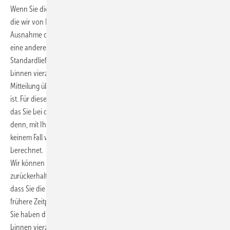
Wenn Sie diesen Vertrag widerrufen, haben wir Ihnen alle Zahlungen,
die wir von Ihnen erhalten haben, einschließlich der Lieferkosten (mit
Ausnahme der zusätzlichen Kosten, die sich daraus ergeben, dass Sie
eine andere Art der Lieferung als die von uns angebotene, günstigste
Standardlieferung gewählt haben), unverzüglich und spätestens
binnen vierzehn (14) Tagen ab dem Tag zurückzuzahlen, an dem die
Mitteilung über Ihren Widerruf dieses Vertrags bei uns eingegangen
ist. Für diese Rückzahlung verwenden wir dasselbe Zahlungsmittel,
das Sie bei der ursprünglichen Transaktion eingesetzt haben, es sei
denn, mit Ihnen wurde ausdrücklich etwas anderes vereinbart; in
keinem Fall werden Ihnen wegen dieser Rückzahlung Entgelte
berechnet.
Wir können die Rückzahlung verweigern, bis wir die Waren
zurückerhalten haben oder bis Sie den Nachweis erbracht haben,
dass Sie die Waren zurückgesandt haben, je nachdem, welches der
frühere Zeitpunkt ist.
Sie haben die Waren unverzüglich und in jedem Fall spätestens
binnen vierzehn (14) Tagen ab dem Tag, an dem Sie uns über den