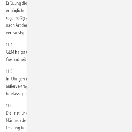
Erfüllung die ordnungsgemäße Durchführung des Vertrages
ermöglichen und auf deren Einhaltung der Vertragspartner
regelmäßig vertrauen darf (sogenannte Kardinalpflichten), auf den
nach Art der Ware bzw. Dienstleistung vorhersehbaren,
vertragstypischen und unmittelbaren Durchschnittsschaden.
11.4
GEM haftet unbegrenzt bei Verletzung von Leben, Körper und
Gesundheit des Bestellers sowie nach dem Produkthaftungsgesetz.
11.5
Im Übrigen ist die vorvertragliche, vertragliche oder
außervertraglicher Haftung von GEM auf Vorsatz und grobe
Fahrlässigkeit beschränkt.
11.6
Die Frist für die Verjährung von Ansprüchen des Bestellers wegen
Mängeln der gelieferten Ware beziehungsweise der erbrachten
Leistung beträgt 12 Monate, soweit der Besteller Unternehmer i. S. v. §