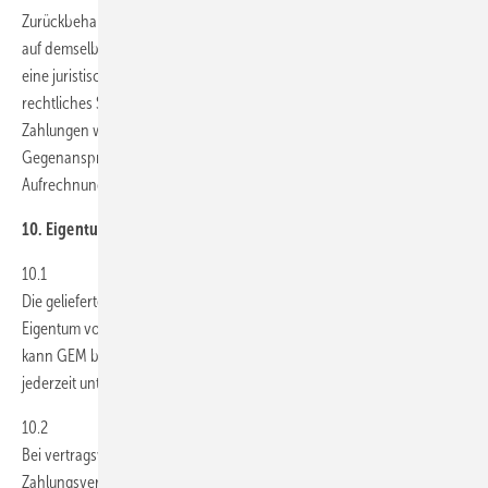
Zurückbehaltungsrechts nur insoweit befugt, als sein Gegenanspruch
auf demselben Vertragsverhältnis beruht. Ist der Besteller Kaufmann,
eine juristische Person des öffentlichen Rechts oder ein öffentlich-
rechtliches Sondervermögen, so ist die Zurückbehaltung von
Zahlungen wegen irgendwelcher von GEM nicht anerkannter
Gegenansprüche des Bestellers nicht statthaft, ebenso wenig die
Aufrechnung mit solchen.
10. Eigentumsvorbehalt
10.1
Die gelieferte Ware bleibt bis zu deren vollständiger Bezahlung im
Eigentum von GEM. Soweit der Besteller einen Artikel erworben hat,
kann GEM bis zur vollständigen Bezahlung die Nutzung des Artikels
jederzeit untersagen.
10.2
Bei vertragswidrigem Verhalten des Bestellers, insbesondere bei
Zahlungsverzug, ist GEM zur Rücknahme nach Mahnung berechtigt