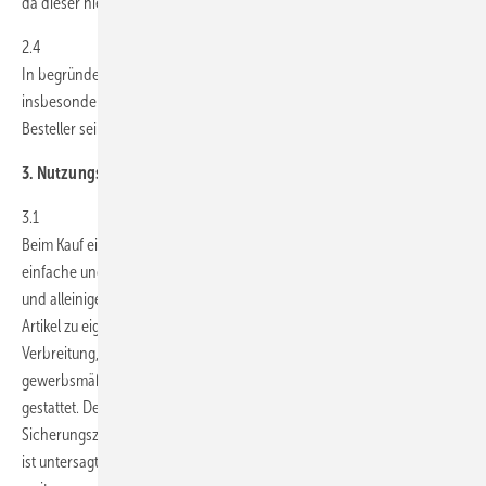
da dieser hierauf gemäß § 151 S. 1 BGB verzichtet.
2.4
In begründeten Fällen behält sich GEM die Annahme vor,
insbesondere wenn der begründete Verdacht besteht, dass der
Besteller seinen vertraglichen Pflichten nicht nachkommen wird.
3. Nutzungs- und Lizenzbedingungen elektronischer Artikel
3.1
Beim Kauf eines Download-Artikels räumt GEM dem Besteller das
einfache und nicht übertragbare Nutzungsrecht zum persönlichen
und alleinigen Gebrauch ein. Der Besteller ist berechtigt, den digitalen
Artikel zu eigenen Zwecken zu nutzen. Unabhängig davon ist jede
Verbreitung, Veröffentlichung, Vervielfältigung und/oder
gewerbsmäßige Nutzung nur mit schriftlicher Genehmigung von GEM
gestattet. Der Besteller ist nur berechtigt, Kopien zu
Sicherungszwecken herzustellen. Jede andere Art der Vervielfältigung
ist untersagt. Der Besteller ist nicht befugt, den erworbenen Artikel