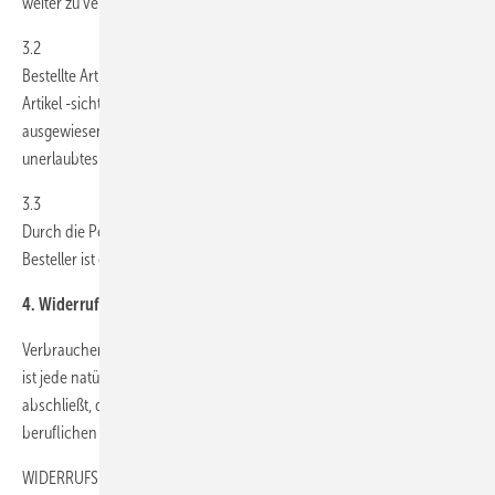
weiter zu veräußern oder in anderer Weise darüber zu verfügen.
3.2
Bestellte Artikel sind personalisiert, d. h. der Besteller wird in dem
Artikel -sichtbar und unsichtbar- als alleiniger Nutzungsberechtigter
ausgewiesen. Durch diese Kennzeichnung wird ein Artikel auch gegen
unerlaubtes Kopieren und/oder Verbreiten gesichert.
3.3
Durch die Personalisierung des bestellten Artikels exklusiv für den
Besteller ist eine anderweitige Nutzung für GEM nicht möglich.
4. Widerrufsrecht
Verbrauchern steht ein gesetzliches Widerrufsrecht zu. Verbraucher
ist jede natürliche Person, die ein Rechtsgeschäft zu einem Zwecke
abschließt, der weder ihrer gewerblichen noch ihrer selbständigen
beruflichen Tätigkeit zugerechnet werden kann (§ 13 BGB).
WIDERRUFSBELEHRUNG4.1. Widerrufsrecht