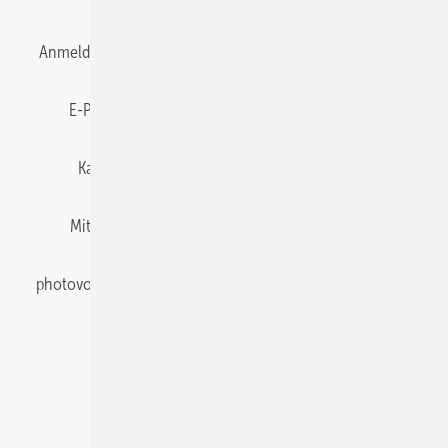
Anmelden
Anmeldung & Registrierung
Datenschutz
E-Paper
Gentner Energy Media
Impressum
Karriere bei Gentner
Team
Mediaservice
Mitgliedschaften und Engagement
Newsletter
photovoltaik abonnieren
Privacy Manager
pv Europe
RSS-Feed
Veranstaltungen / Webinare
© 2026 photovoltaik