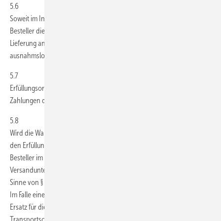
5.6
Soweit im Internetshop nichts Abweichendes bestimmt ist, trägt der
Besteller die bei der Belieferung anfallenden Versandkosten. Die
Lieferung an Buchhändler, sonstige Händler und Großhändler erfolgt
ausnahmslos zuzüglich Versandkosten.
5.7
Erfüllungsort für die Leistungen von GEM ist Stuttgart; Erfüllungsort für
Zahlungen des Bestellers ist ebenfalls Stuttgart.
5.8
Wird die Ware auf Wunsch des Bestellers an einen anderen Ort als
den Erfüllungsort versandt, findet der Gefahrübergang auf den
Besteller im Moment der Übergabe der Ware an das
Versandunternehmen statt, sofern der Besteller Unternehmer im
Sinne von § 14 BGB ist.5.9.
Im Falle einer fehlerhaften oder ungeeigneten Verpackung leistet GEM
Ersatz für die aufgrund dieser Verpackung entstandenen
Transportschäden und trägt die Kosten der Rücksendung der