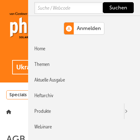
Springe
Springe
Springe
Search
auf
auf
auf
Hauptinhalt
Hauptmenü
SiteSearch
Home
MENÜ
.
Themen
Aktuelle Ausgabe
Specials
Einstrahlungsatlas
Landwirtschaft
Invest
Heftarchiv
Produkte
Webinare
AGB