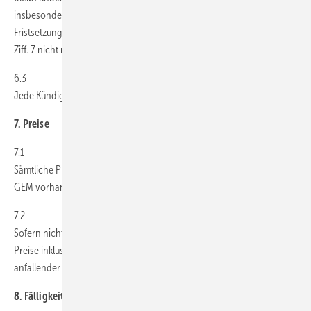
insbesondere dann berechtigt, wenn der Besteller trotz Mahnung und
Fristsetzung seiner Verpflichtung zur Zahlung gemäß nachfolgender
Ziff. 7 nicht nachkommt.
6.3
Jede Kündigung bedarf der Schriftform.
7. Preise
7.1
Sämtliche Preise richten sich nach den auf den Internetseiten von
GEM vorhandenen Preisangaben.
7.2
Sofern nicht ausdrücklich anders angegeben, verstehen sich alle
Preise inklusive der gesetzlichen Mehrwertsteuer und zuzüglich
anfallender Versand- und Verpackungskosten.
8. Fälligkeit und Zahlung; Verzug