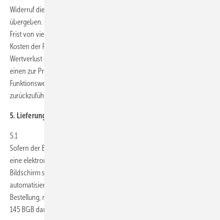
Widerruf dieses Vertrags unterrichten, an uns zurückzusenden oder zu
übergeben. Die Frist ist gewahrt, wenn Sie die Waren vor Ablauf der
Frist von vierzehn (14) Tagen absenden. Sie tragen die unmittelbaren
Kosten der Rücksendung der Waren. Sie müssen für einen etwaigen
Wertverlust der Waren nur aufkommen, wenn dieser Wertverlust auf
einen zur Prüfung der Beschaffenheit, Eigenschaften und
Funktionsweise der Waren nicht notwendigen Umgang mit ihnen
zurückzuführen ist.
5. Lieferung
5.1
Sofern der Besteller über den Internetshop von GEM bestellt, erhält er
eine elektronische Bestätigung der Bestellung durch Anzeige auf dem
Bildschirm sowie per Email. Die elektronische Bestätigung erfolgt
automatisiert und stellt somit lediglich eine Empfangsbestätigung der
Bestellung, nicht jedoch die Annahme der Bestellung im Sinne von §
145 BGB dar.