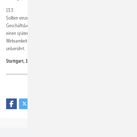
13.3
Sollten einzelne Bestimmungen dieser Allgemeinen
Geschäftsbedingungen unwirksam sein oder die Wirksamkeit durch
einen später eintretenden Umstand verlieren, so bleibt die
Wirksamkeit dieser Allgemeinen Geschäftsbedingungen im Übrigen
unberührt.
Stuttgart, 11.03.2025
Teilen
Link kopieren