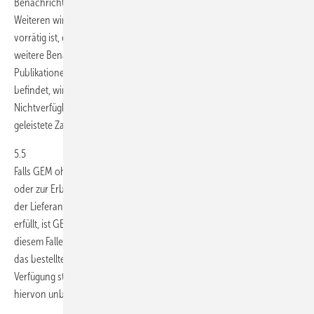
Benachrichtigung über den voraussichtlichen Liefertermin; des
Weiteren wird die Bestellung durch GEM vorgemerkt. Sobald die Ware
vorrätig ist, erfolgt der Versand an den Besteller, ohne dass eine
weitere Benachrichtigung an ihn erfolgt. Bei bereits vergriffenen
Publikationen, von denen sich eine neue Auflage in Vorbereitung
befindet, wird die Neuauflage vorgemerkt. Im Falle der
Nichtverfügbarkeit wird der Besteller durch GEM unterrichtet. Bereits
geleistete Zahlungen werden dann unverzüglich rückerstattet.
5.5
Falls GEM ohne eigenes Verschulden zur Lieferung der bestellten Ware
oder zur Erbringung der bestellten Leistung nicht in der Lage ist, weil
der Lieferant von GEM seine vertraglichen Verpflichtungen nicht
erfüllt, ist GEM dem Besteller gegenüber zum Rücktritt berechtigt. In
diesem Falle wird der Besteller unverzüglich darüber informiert, dass
das bestellte Produkt beziehungsweise die bestellte Leistung nicht zur
Verfügung steht. Die gesetzlichen Ansprüche des Bestellers bleiben
hiervon unberührt.