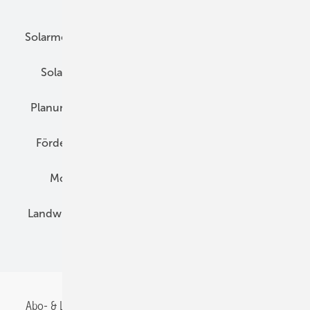
Unsere Themen
Solarmodule
DC-Technik
Wechselrichter
Solarspeicher
AC-Technik
Wartung
Planung
E-Mobilität
Wärme
Recht
Förderung
Preise
Hybridgeneratoren
Montage
Installation
Solarparks
Landwirtschaft
Mieterstrom
Fachhandel
BIPV
Abo- & Leserservice
AGB
Alle Inhalte chronologisch