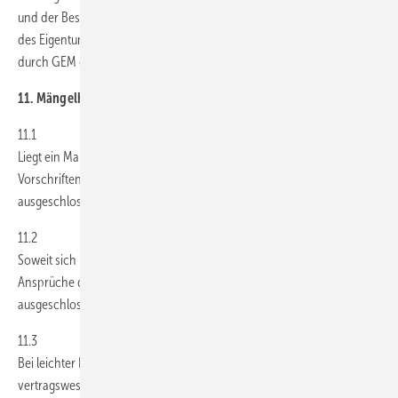
und der Besteller zur Herausgabe verpflichtet. Die Geltendmachung
des Eigentumsvorbehalts sowie die Pfändung der Liefergegenstände
durch GEM gelten nicht als Rücktritt vom Vertrag.
11. Mängelhaftung; Gewährleistung
11.1
Liegt ein Mangel der Kaufsache vor, gelten die gesetzlichen
Vorschriften. Die Abtretung dieser Ansprüche durch den Besteller ist
ausgeschlossen.
11.2
Soweit sich nachstehend nichts anderes ergibt, sind weitergehende
Ansprüche des Bestellers -gleich aus welchen Rechtsgründen-
ausgeschlossen.
11.3
Bei leichter Fahrlässigkeit haftet GEM nur bei der Verletzung
vertragswesentlicher Pflichten, mithin solcher Pflichten, deren