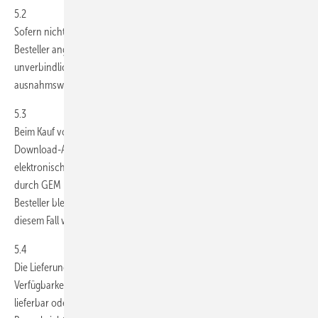
5.2
Sofern nicht anders vereinbart, erfolgt die Lieferung an die vom
Besteller angegebene Lieferadresse. Angaben über Lieferfristen sind
unverbindlich, es sei denn, der Liefertermin ist von GEM
ausnahmsweise verbindlich zugesagt.
5.3
Beim Kauf von Fachliteratur über das Internet in Form eines
Download-Artikels erfolgt die Lieferung durch Übersendung auf
elektronischem Wege. Die Lieferung gilt als erbracht, wenn die Datei
durch GEM nachweisbar an den Besteller abgesendet wurde. Dem
Besteller bleibt es unbenommen, den Nichtzugang zu beweisen. In
diesem Fall wiederholt GEM den Übermittlungsvorgang.
5.4
Die Lieferung von Publikationen erfolgt vorbehaltlich der
Verfügbarkeit der Ware. Ist diese zum Zeitpunkt der Bestellung nicht
lieferbar oder noch nicht erschienen, so erhält der Besteller eine