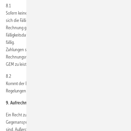
8.1
Sofern keine besonderen Zahlungsziele vereinbart werden, bestimmt
sich die Fälligkeit der geschuldeten Zahlungen nach dem in der
Rechnung genannten Fälligkeitsdatum. Ist in der Rechnung kein
Fälligkeitsdatum angegeben, sind Zahlungen mit Erhalt der Rechnung
fällig.
Zahlungen sind jeweils ohne Abzüge und unter Angabe der
Rechnungsnummer auf das in der Rechnung angegebene Konto von
GEM zu leisten.
8.2
Kommt der Besteller in Zahlungsverzug, so gelten die gesetzlichen
Regelungen.
9. Aufrechnung; Zurückbehaltung
Ein Recht zur Aufrechnung steht dem Besteller nur zu, wenn seine
Gegenansprüche rechtskräftig festgestellt oder von GEM unbestritten
sind. Außerdem ist der Besteller zur Ausübung eines