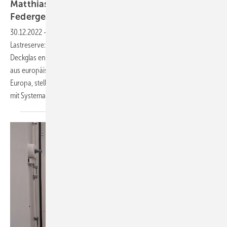
Matthias Schoft von Sunman Power: Neue
Federgewichte fürs
Gewerbedach
30.12.2022
-
PV Guided Tours: Gewerbedächer mit geringer
Lastreserve: Dafür hat Sunman innovative Leichtbaumodule ohne
Deckglas entwickelt. Jetzt kommt die neue Serie auf den Markt – auch
aus europäischer Fertigung. Matthias Schoft, Vertriebsleiter für
Europa, stellt die neuen Module vor und erläutert die Kooperationen
mit
Systemanbietern.