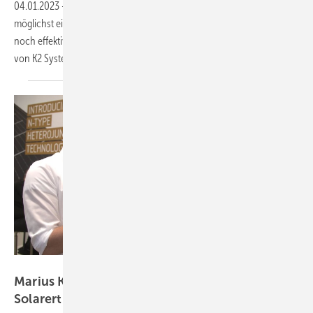
04.01.2023
-
CEO-Talk: Bei der Installation von Solarmodulen gilt:
möglichst einfach, möglichst solide. Wie die Montage auf dem Dach
noch effektiver werden kann, das verrät uns Katharina David, CEO
von K2
Systems.
Vorsatz Media
Marius Korn von Luxor Solar: Dauerhaft mehr
Solarertrag