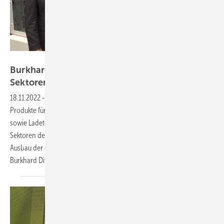
Vorsatz Media
Burkhard Dittmann von Phoenix Contact: Alle
Sektoren
koppeln
18.11.2022
-
PV Guided Tours: Phoenix Contact bietet viele innovative
Produkte für die Einspeisung und Speicherung von Sonnenstrom
sowie Ladetechnik für die E-Mobilität. Diese Lösungen bringen die
Sektoren der Energiewende zusammen und beschleunigen den
Ausbau der erneuerbaren Energien. Wie das funktioniert, erläutert
Burkhard Dittmann von Phoenix Contact in unserem
Video.