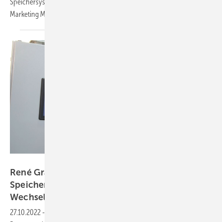
Speichersystem so verlustarm arbeitet, erklärt Klaus Richter, Technical
Marketing
Manager.
Vorsatz Media
René Granacher von SAX Power: Der erste
Speicher, der batterieseitig keinen
Wechselrichter
braucht
27.10.2022
-
PV Guided Tours: Mit dem Batteriespeicher läutet SAX