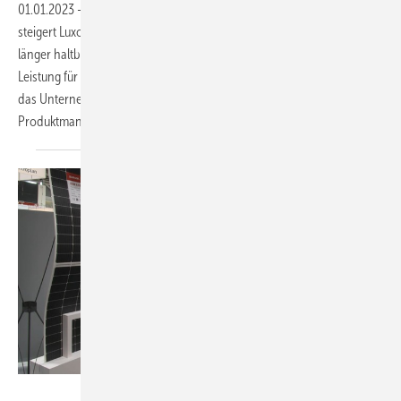
01.01.2023
-
PV Guided Tours: Mit neuen Heterojunction-Modulen
steigert Luxor die Solarleistung. Die Doppelglasmodule sind nicht nur
länger haltbar, sondern liefern über 30 Jahre acht Prozent mehr
Leistung für die solare Energiewende. Für Schäden an Altanlagen hat
das Unternehmen eine spezielle Lösung parat. Marius Korn,
Produktmanager von Luxor Solar, erläutert im Video die
Neuheiten.
Vorsatz Media