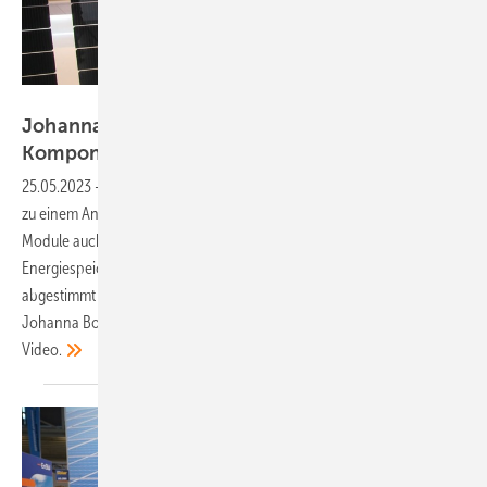
Vorsatz Media
Johanna Bonilla von Jinko Solar: Mehr
Komponenten aus einer
Hand
25.05.2023
-
PV Guided Tours: Jinko Solar entwickelt sich immer mehr
zu einem Anbieter von ganzen Systemen. Denn nicht nur innovative
Module auch für Fassaden stehen im Portfolio, sondern jetzt sogar ein
Energiespeicher. Welche Komponenten aus einer Hand aufeinander
abgestimmt erhältlich sind und welche Vorteile das hat, erklärt
Johanna Bonilla, technische Servicemanagerin von Jinko Solar, im
Video.