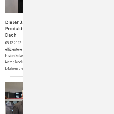
Vorsatz Media
Dieter Jauch von Huawei Fusion Solar: Neue
Produkte für mehr Solarstrom vom eigenen
Dach
05.12.2022
-
PV Guided Tours: Zahlreiche Neuheiten für eine
effizientere Solarstromnutzung für Privathaushalte präsentiert Huawei
Fusion Solar. So eine neue Wallbox, eine Planungssoftware, Smart
Meter, Moduloptimierer und weiterentwickelte Wechselrichter.
Erfahren Sie mehr in unserem
Video!