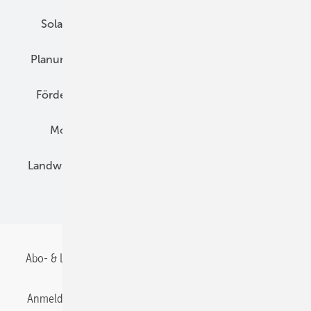
Solarspeicher
AC-Technik
Wartung
Planung
E-Mobilität
Wärme
Recht
Förderung
Preise
Hybridgeneratoren
Montage
Installation
Solarparks
Landwirtschaft
Mieterstrom
Fachhandel
BIPV
Abo- & Leserservice
AGB
Alle Inhalte chronologisch
Anmelden
Anmeldung & Registrierung
Datenschutz