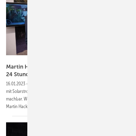
Vorsatz Media
Martin Hackl von Fronius: Volle Autarkie durch
24 Stunden Sonne und
Wasserstoff
16.01.2023
-
CEO-Talk: 24 Stunden Sonne - Die autarke Versorgung
mit Solarstrom, Speicherakkus und Wasserstoff ist möglich und
machbar. Welche Innovationen dafür bereit stehen, erfahren wir von
Martin Hackl, Direktor der Solarsparte von Fronius
International.