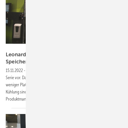
Vorsatz Media
Leonard Friese von Tesvolt: Die neue
Speicherserie E für Industrie und
Gewerbe
15.11.2022
-
PV Guided Tours: In München stellt Tesvolt seine neue E-
Serie vor. Dank der hohen Energiedichte benötigt das System noch
weniger Platz, sinken die Kosten pro Kilowattstunde. Mit aktiver
Kühlung sind mehr als zwei Ladezyklen am Tag möglich, erklärt
Produktmanager Leonard Friese im Video der PV Guided
Tours.