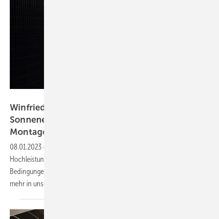
Vorsatz Media
Winfried Wahl von Longi: Optimale
Sonnenernte vom Dach mit universeller
Montage
08.01.2023
-
PV Guided Tours: Longi präsentiert sein neues
Hochleistungsmodul für Dächer: Hoher Ertrag auch unter schwierigen
Bedingungen, zuverlässig und universell zu montieren. Erfahren Sie
mehr in unserem
Video.