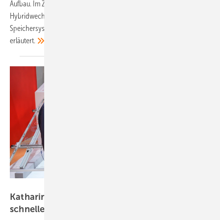
Aufbau. Im Zusammenspiel mit dem dreiphasigen
Hybridwechselrichter H3 entsteht ein individuell anpassbares
Speichersystem, wie Philipp Leclerc, Managing Director Germany,
erläutert.
Vorsatz Media
Katharina David von K2 Systems: Einfache und
schnelle Montage auf dem
Dach