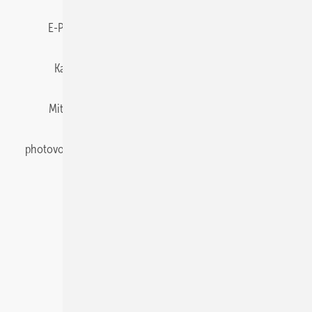
E-Paper
Gentner Energy Media
Impressum
Karriere bei Gentner
Team
Mediaservice
Mitgliedschaften und Engagement
Newsletter
photovoltaik abonnieren
Privacy Manager
pv Europe
RSS-Feed
Veranstaltungen / Webinare
© 2026 photovoltaik