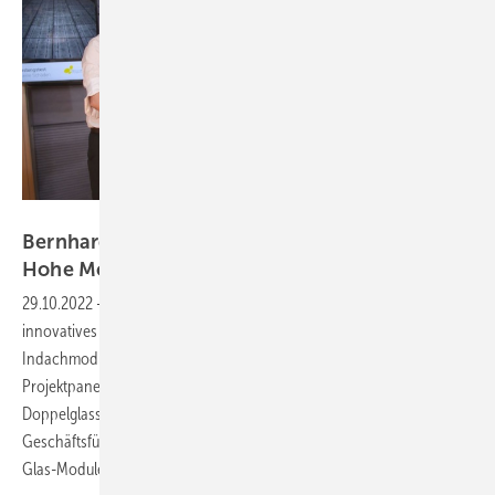
Vorsatz Media
Bernhard Weilharter von Sonnenstromfabrik:
Hohe Modulleistung für viele
Kunden
29.10.2022
-
PV Guided Tours: Die Sonnenstromfabrik hat ein
innovatives Portfolio an Solarmodulen entwickelt – vom
Indachmodul über semitransparente Module zum reflexionsarmen
Projektpaneel mit eingebauter Lichtfalle. Das Flaggschiff ist die aktuelle
Doppelglasserie Excellent. Im Video erläutert Bernhard Weilharter,
Geschäftsführer des Modulanbieters, die Vorteile der neuen Glas-
Glas-Module und weitere
Innovationen.