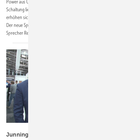
Power aus Ulm eine Revolution ein. Eine neuartige elektronische
Schaltung liefert Wechselstrom ohne Wechselrichter. Dadurch
erhöhen sich Lebensdauer und Gerätesicherheit. Kompakt und leise:
Der neue Speicher lässt sich überall im Haus installieren, erklärt
Sprecher René
Granacher.
Vorsatz Media
Junning Xu von Growatt: Neue Lösungen für