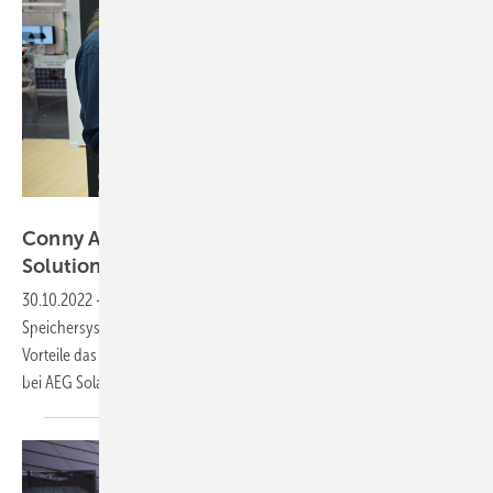
Vorsatz Media
Conny Axel Hulverscheidt von AEG Solar
Solutions: Komplettlösung für das
Zuhause
30.10.2022
-
CEO-Talk: Hocheffiziente Solarmodule, Wechselrichter,
Speichersysteme und EV-Charger - alles aus einer Hand. Welche
Vorteile das hat, erläutert Conny Axel Hulverscheidt, Marketingleiter
bei AEG Solar
Solutions.