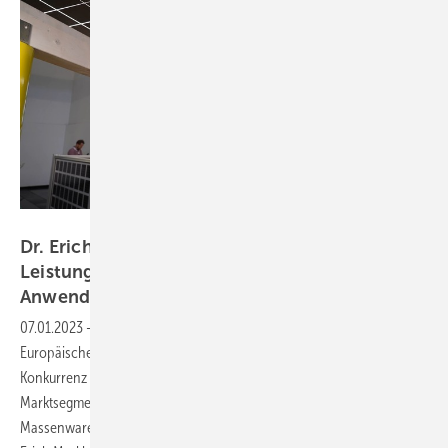
Vorsatz Media
Dr. Erich Merkle von GridParity:
Leistungsfähige Solarmodule für viele
Anwendungen – made in
Europe
07.01.2023
-
CEO-Talk: Hohe Qualität, maßgeschneiderte Produkte -
Europäische Hersteller von Solarmodulen können sich gegen die
Konkurrenz aus Asien gut behaupten. Wenn sie spezielle
Marktsegmente und Kundengruppen ansprechen, die mehr als
Massenware wünschen. Welche Vorteile das hat, erfahren wir von Dr.