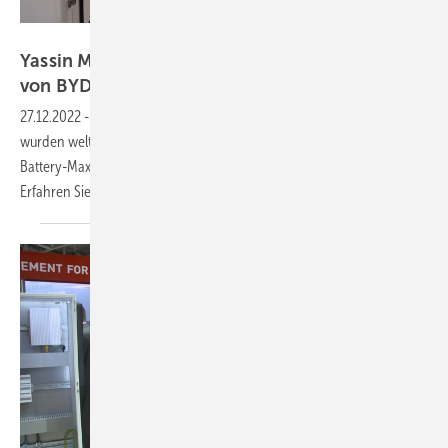
Vorsatz Media
Yassin Mahioui von EFT-Systems: Battery-Box
von BYD bekommt
Zuwachs
27.12.2022
-
PV Guided Tours: Mehr als 250.000 Battery-Box Systeme
wurden weltweit schon installiert. Nun folgt der brandneue BYD
Battery-Max Lite für den gewerblichen und industriellen Einsatz.
Erfahren Sie mehr im Video der PV Guided
Tours.