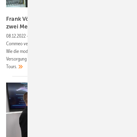
Vorsatz Media
Frank Vöge von Commeo: Speichersystem bis
zwei
Megawatt
08.12.2022
-
PV Guided Tours: Das Energiemanagementsystem von
Commeo vernetzt alle Komponenten zur Speicherung von Energie.
Wie die modulare Komplettlösung eine CO2-neutrale und sichere
Versorgung ermöglicht, erklärt Frank Vöge im Video der PV Guided
Tours.