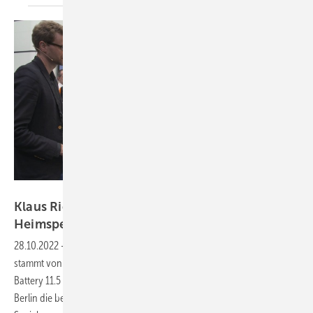
Vorsatz Media
Klaus Richter von RCT Power: Effizientester
Heimspeicher
präsentiert
28.10.2022
-
PV Guided Tours: Der derzeit effizienteste Stromspeicher
stammt von RCT Power. Der Power Storage DC 10.0 und die Power
Battery 11.5 erzielten bei der Stromspeicher-Inspektion der HTW
Berlin die besten Ergebnisse – 2021 und 2022! Warum das