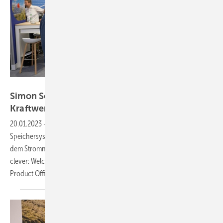
Vorsatz Media
Simon Schweda von EnBW: Virtuelle
Kraftwerke treiben die Energiewende
voran
20.01.2023
-
CEO-Talk: Mehr Solarparks, mehr Windräder, mehr
Speichersysteme - Virtuelle Kraftwerke verknüpfen viele Erzeuger mit
dem Stromnetz und dem Verbraucher. Ziemlich intelligent, ziemlich
clever: Welche Vorteile das bringt, erklärt uns Simon Schweda, Chief
Product Officer für virtuelle Kraftwerke bei der
EnBW.