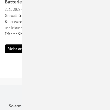
Batteriespeicher, Laden und gewerbliche
PV
25.10.2022
-
PV Guided Tours: Junning Xu ist Produktmanager von
Growatt für Deutschland. Er präsentiert die neueste Generation seiner
Batteriewechselrichter für Privathaushalte, intelligente Ladestationen
und leistungsstarke Wechselrichter für gewerbliche Anwendungen.
Erfahren Sie mehr im aktuellen
Video.
Mehr anzeigen
Teilen
Link kopieren
Unsere Themen
Solarmodule
DC-Technik
Wechselrichter