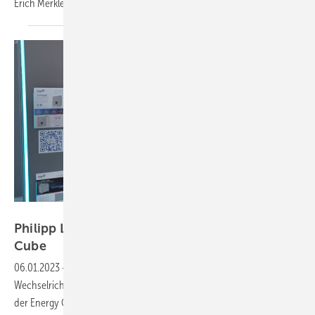
Erich Merkle, CEO der GridParity
AG.
Vorsatz Media
Philipp Leclerc von FoxESS: Stapelbarer Energy
Cube
06.01.2023
-
PV Guided Tours: FoxESS baut hochwertige
Wechselrichter und Batteriespeichersysteme. Das neueste Produkt ist
der Energy Cube, eine stapelbare Designbatterie mit modularem