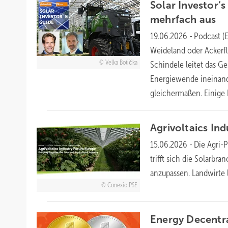
Solar Investor‘
mehrfach
aus
19.06.2026
-
Podcast (
Weideland oder Ackerf
Velka Botička
Schindele leitet das Ge
Energiewende ineinande
gleichermaßen. Einige
Agrivoltaics In
15.06.2026
-
Die Agri-P
trifft sich die Solarbr
anzupassen. Landwirte
Conexio PSE
Energy Decentra