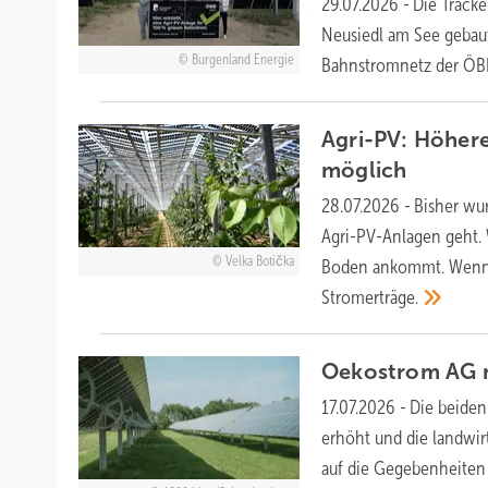
29.07.2026
-
Die Tracke
Neusiedl am See gebaut.
Burgenland Energie
Bahnstromnetz der
ÖB
Agri-PV: Höhere
möglich
28.07.2026
-
Bisher wu
Agri-PV-Anlagen geht. W
Velka Botička
Boden ankommt. Wenn S
Stromerträge.
Oekostrom AG n
17.07.2026
-
Die beiden
erhöht und die landwir
auf die Gegebenheiten