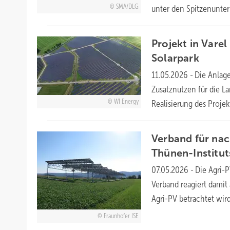
SMA/DLG
unter den Spitzenunt
Projekt in Vare
Solarpark
11.05.2026
-
Die Anlage
Zusatznutzen für die L
WI Energy
Realisierung des Projek
Verband für nach
Thünen-Institut
07.05.2026
-
Die Agri-P
Verband reagiert damit 
Agri-PV betrachtet
wird
Fraunhofer ISE