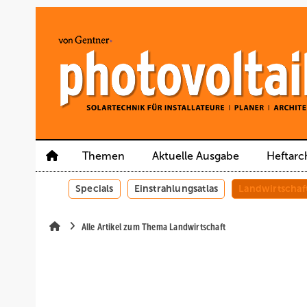
Springe
Springe
Springe
auf
auf
auf
Hauptinhalt
Hauptmenü
SiteSearch
Themen
Aktuelle Ausgabe
Heftarc
Specials
Einstrahlungsatlas
Landwirtschaf
Alle Artikel zum Thema Landwirtschaft