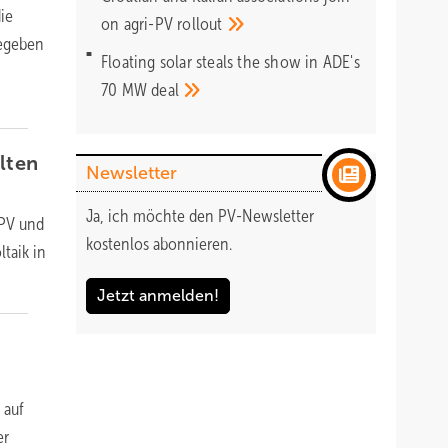
ie
on agri-PV
rollout
gegeben
Floating solar steals the show in ADE's
70 MW
deal
lten
Newsletter
Ja, ich möchte den PV-Newsletter
-PV und
kostenlos abonnieren.
taik in
Jetzt anmelden!
 auf
er