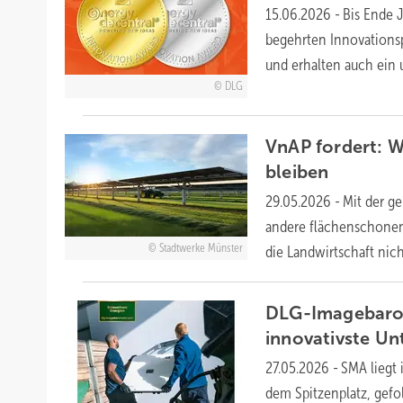
15.06.2026
-
Bis Ende 
begehrten Innovations
und erhalten auch ein
DLG
VnAP fordert: W
bleiben
29.05.2026
-
Mit der g
andere flächenschonend
Stadtwerke Münster
die Landwirtschaft ni
DLG-Imagebarom
innovativste
Un
27.05.2026
-
SMA liegt
dem Spitzenplatz, gefo