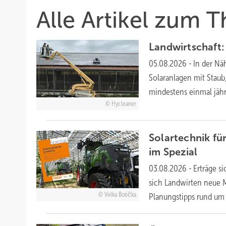
Alle Artikel zum 
Landwirtschaft:
05.08.2026
-
In der Näh
Solaranlagen mit Staub
mindestens einmal jähr
Hycleaner
Solartechnik fü
im
Spezial
03.08.2026
-
Erträge s
sich Landwirten neue M
Velka Botička
Planungstipps rund um