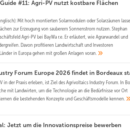
s Guide #11: Agri-PV nutzt kostbare Flächen
Englisch): Mit hoch montierten Solarmodulen oder Solarzäunen lass
lächen zur Erzeugung von sauberem Sonnenstrom nutzen. Stephan
schäftsfeld Agri-PV bei BayWa r.e. Er erläutert, wie Agrarwandel und
rgreifen. Davon profitieren Landwirtschaft und Investoren
 Länder in Europa gehen mit großen Anlagen
voran.
dustry Forum Europe 2026 findet in Bordeaux
st
V in der Praxis erleben, ist Ziel des Agrivoltaics Industry Forum. In B
anche mit Landwirten, um die Technologie an die Bedürfnisse vor Ort
 lernen die bestehenden Konzepte und Geschäftsmodelle
kennen.
l: Jetzt um die Innovationspreise
bewerben