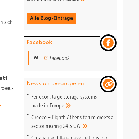
Alle Blog-Einträge
en sich
Facebook
Facebook
att
News on pveurope.eu
ordeaux
Fenecon: large storage systems –
made in
Europe
Greece – Eighth Athens forum greets a
sector nearing 24.5
GW
Croatian and Italian associations join