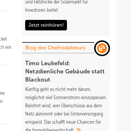
und Fallstricke der Solarmarkt für
Investoren bietet.
Jetzt reinhören!
cket
ch ein
Blog des Chefredakteurs
Timo Leukefeld:
Netzdienliche Gebäude statt
Blackout
Künftig geht es nicht mehr darum,
ine
möglichst viel Sonnenstrom einzuspeisen.
em
Belohnt wird, wer Überschüsse aus dem
Netz abnimmt oder bei Unterversorgung
einspeist. Das schafft neue Chancen für
die
Immobilienwirtschaft.