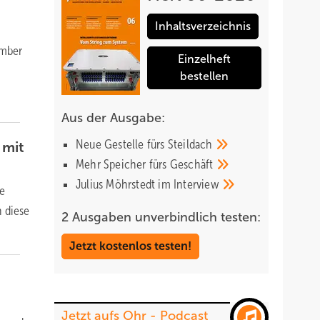
Inhaltsverzeichnis
ember
Einzelheft
bestellen
Aus der Ausgabe:
Neue Gestelle fürs
Steildach
 mit
Mehr Speicher fürs
Geschäft
Julius Möhrstedt im
Interview
re
n diese
2 Ausgaben unverbindlich testen:
Jetzt kostenlos testen!
Jetzt aufs Ohr - Podcast