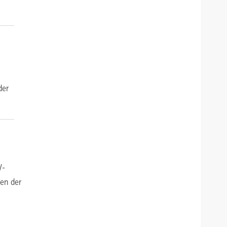
m
der
V-
zen der