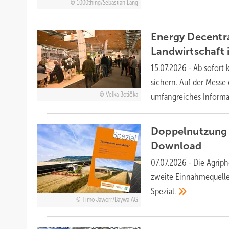
1000thing/Sebastian Lang
Energy Decentra
Landwirtschaft 
15.07.2026
-
Ab sofort 
sichern. Auf der Messe
Velka Botička
umfangreiches
Inform
Doppelnutzung 
Download
07.07.2026
-
Die Agriph
zweite Einnahmequelle.
Spezial.
Timo Jaworr/Baywa AG