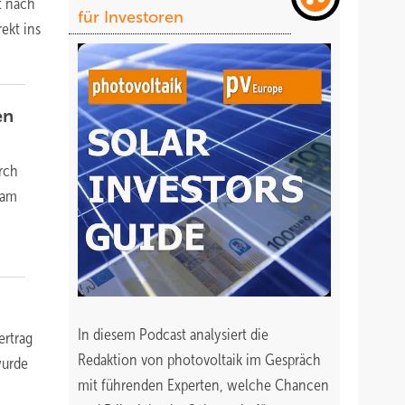
t nach
für Investoren
ekt ins
en
rch
 am
In diesem Podcast analysiert die
ertrag
Redaktion von photovoltaik im Gespräch
wurde
mit führenden Experten, welche Chancen