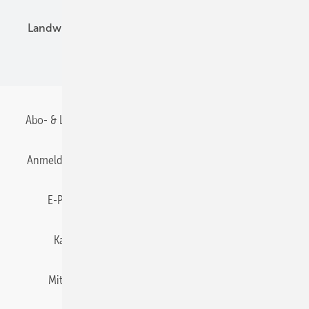
Landwirtschaft
Mieterstrom
Fachhandel
BIPV
Abo- & Leserservice
AGB
Alle Inhalte chronologisch
Anmelden
Anmeldung & Registrierung
Datenschutz
E-Paper
Gentner Energy Media
Impressum
Karriere bei Gentner
Team
Mediaservice
Mitgliedschaften und Engagement
Newsletter