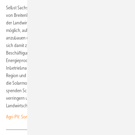
Selbst Sachsens Umwelt- und Landwirtschaftsminister Georg-Ludwig
von Breitenbuch (CDU) sieht die Anlage als Konzept für die Zukunft
der Landwirtschaft im Freistaat. „Mit Agri-Photovoltaikanlagen ist es
möglich, auf ein- und derselben Fläche regionale Lebensmittel
anzubauen und Solarenergie zu gewinnen. Für Landwirte eröffnen
sich damit zusätzliche Einkommens- und
Beschäftigungsmöglichkeiten, da die Betriebe so selbst in die
Energieproduktion einsteigen können“, betont er anlässlich der
Inbetriebnahme der Anlage. „Das trägt zur Wertschöpfung in der
Region und zur Stärkung des ländlichen Raums bei.“ Zudem schaffen
die Solarmodule ein günstiges Mikroklima für Flora und Fauna,
spenden Schatten und helfen, die Verdunstung auf der Fläche zu
verringern und so den Wasserbedarf zu senken, zählt der
Landwirtschaftsminister die weiteren Vorteile auf. (su)
Agri-PV: Sonnenstrom ohne EEG vermarkten