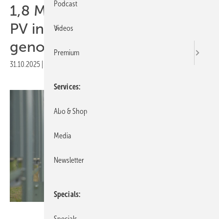
Podcast
1,8 Megawatt vertikale Agri-
PV in Sachsen in Betrieb
Videos
genommen
Premium
31.10.2025
|
Druckvorschau
Services
Abo & Shop
Media
Newsletter
Specials
Next2Sun
Specials