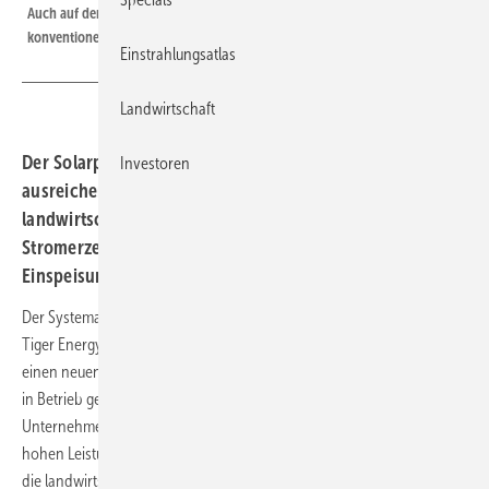
Auch auf der Fläche in Krauscha ist die landwirtschaftliche Nutzung mit
konventionellen Maschinen weiterhin möglich.
Einstrahlungsatlas
Landwirtschaft
Der Solarpark Krauscha bei Görlitz ermöglicht durch
Investoren
ausreichend Reihenabstand die weitere
landwirtschaftliche Nutzung der Fläche – zusätzlich zur
Stromerzeugung. Ein Speicher sorgt für netzdienliche
Einspeisung der Sonnenenergie.
Der Systemanbieter Next2Sun hat zusammen mit dem Projektierer
Tiger Energy in Krauscha, nur wenige Kilometer nördlich von Görlitz,
einen neuen Solarpark mit vertikal aufgesänderten bifazialen Modulen
in Betrieb genommen. Die Anlage ist nach Angaben des
Unternehmens der erste vertikale Solarpark Sachsens. Trotz der
hohen Leistung von 1,8 Megawatt bleiben 90 Prozent der Fläche für
die landwirtschaftliche Nutzung mit konventioneller Technik erhalten.