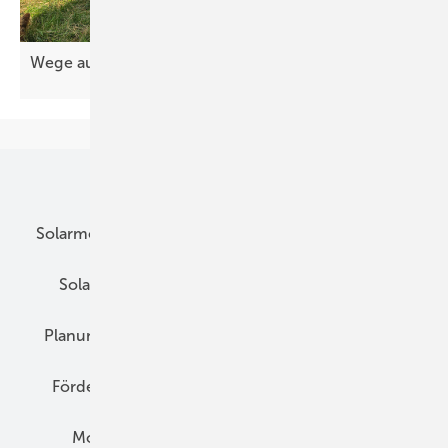
Wege aus der Nische für die
Agri-PV
Unsere Themen
Solarmodule
DC-Technik
Wechselrichter
Solarspeicher
AC-Technik
Wartung
Planung
E-Mobilität
Wärme
Recht
Förderung
Preise
Hybridgeneratoren
Montage
Installation
Solarparks