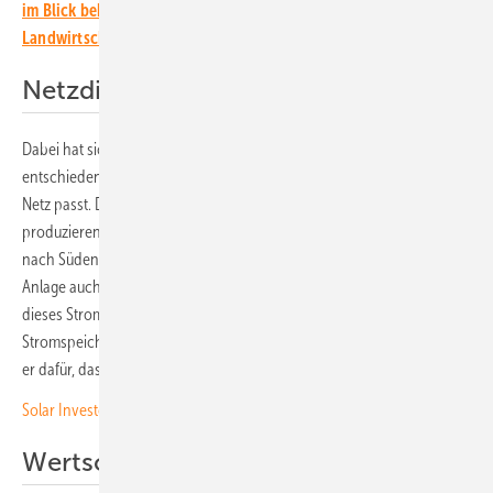
im Blick behalten? Dann abonnieren Sie unseren kostenlosen
Landwirtschafts-Newsletter.
Netzdienlicher Betrieb
Dabei hat sich Hans Joachim Mautschke für die Lösung von Next2Sun
entschieden, weil die Stromerzeugung besser zu den Bedingungen im
Netz passt. Denn da die Module vertikal aufgeständert sind,
produzieren sie besser verteilt über den ganzen Tag hinweg Strom als
nach Süden ausgerichtete Festaufständerungen. Zudem liefert die
Anlage auch morgens und abends länger Strom. Unterstützt wird
dieses Stromerzeugungskonzept durch einen integrierten
Stromspeicher. Mit 500 Kilowatt ist er zwar nicht riesig. Dennoch sorgt
er dafür, dass der Sonnenstrom netzdienlich eingespeist wird.
Solar Investor‘s Guide #8: Agri-PV für Landwirte und Investoren
Wertschöpfung im ländlichen Raum