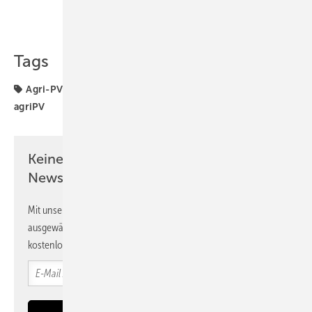
Teilen
Link kopieren
Tags
Agri-PV
Landwirtschaft
Next2Sun
Projekte
agriPV
Keine Zeit? Kein Problem mit dem PV
Newsletter!
Mit unserem Newsletter erhalten Sie regelmäßig von uns
ausgewählte Informationen und Neuigkeiten, gebündelt und
kostenlos direkt ins Postfach.