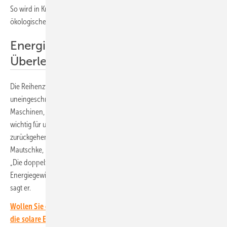
So wird in Krauscha auch in Zukunft die Fläche weiterhin für
ökologischen Landbau mit Schwerpunkt Saatgutvermehrung genutzt.
Energiegewinnung sichert das
Überleben
Die Reihenzwischenräume von 10,5 Metern ermöglichen eine
uneingeschränkte Bewirtschaftung mit landwirtschaftlichen
Maschinen, teilen die Projektpartner mit. „Diese Anlage ist extrem
wichtig für uns, denn sie sichert in Zeiten des Klimawandels und
zurückgehender Erträge unsere Existenz“, betont Hans Joachim
Mautschke, Eigentümer des Guts Krauscha und Initiator des Projekts.
„Die doppelte Ernte von landwirtschaftlichem Ertrag und
Energiegewinnung ist für das Überleben unseres Hofes essenziell“,
sagt er.
Wollen Sie die neuesten Entwicklungen rund um die Agri-PV und
die solare Energiewende in den Landwirtschaftsbetrieben immer