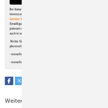
Bei Anmeldung zu diesem Newsletter bin ich damit einverstanden, über
interessante Verlags- und Online-Angebote
der Marken der Alfons W.
Gentner Verlag GmbH & Co. KG
informiert zu werden. Diese
Einwilligung kann ich jederzeit widerrufen und eine Abmeldung ist
jederzeit möglich. Informationen zum Umgang mit Daten finden Sie
auch in unserer
Datenschutzerklärung
.
Nichts für Sie dabei? Dann lesen Sie doch einen unserer weiteren
photovoltaik-Newsletter!
- monatlicher
Newsletter für Investoren
- monatlicher
Newsletter PV für die Landwirtschaft
Weitere Inhalte