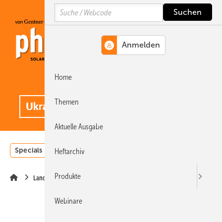
Springe
Springe
Springe
Search
auf
auf
auf
Hauptinhalt
Hauptmenü
SiteSearch
Home
MENÜ
.
Themen
Aktuelle Ausgabe
Specials
Einstrahlungsatlas
Landwirtschaft
Invest
Heftarchiv
Produkte
Landwirtschaft
Webinare