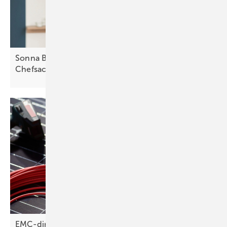
Sonna Barry von Secida: „Cybersicherheit muss
Chefsache
sein“
EMC-direct: Kabel richtig
dimensionieren