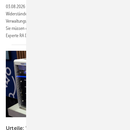
03.08.2026
-
In der Praxis stößt Photovoltaik immer wieder auf
Widerstände – nicht selten von Behörden. Mit einem Urteil hat das
Verwaltungsgericht Schleswig-Holstein ein wichtiges Signal gesetzt:
Sie müssen das öffentliche Interesse ernsthaft berücksichtigen. Unser
Experte RA Dr. Thomas Binder erläutert die
Entscheidung.
Heiko Schwarzburger
Urteile: Wann verjähren Mängel von
Speichern?