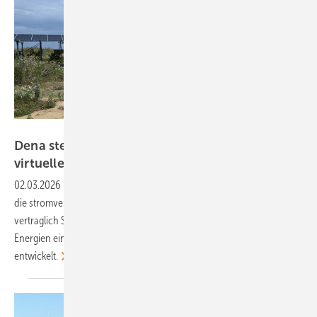
Velka Botička
Dena stellt standardisiertes Vertragsmuster für
virtuelle PPA
bereit
02.03.2026
-
Der Bezug von Ökostrom direkt vom Produzenten ist für
die stromverbrauchenden Unternehmen komplex. Um zumindest
vertraglich Sicherheit zu bieten, hat die Marktoffensive Erneuerbare
Energien einen Mustervertrag inklusive erklärender Dokumente
entwickelt.