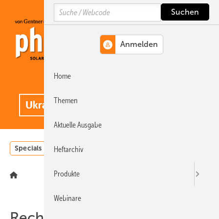
Springe
Springe
Springe
Search
auf
auf
auf
Hauptinhalt
Hauptmenü
SiteSearch
Home
MENÜ
.
Themen
Aktuelle Ausgabe
Specials
Einstrahlungsatlas
Landwirtschaft
Invest
Heftarchiv
Produkte
Webinare
Recht