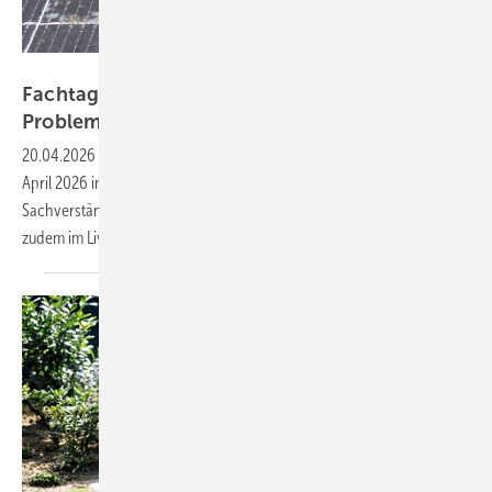
Lutz Erbe/GdV
Fachtagung des VdS zu Schäden und
Problemen an
Solaranlagen
20.04.2026
-
Aktuelle Erkenntnisse der Versicherer werden am 21.
April 2026 in Köln präsentiert. Die Veranstaltung richtet sich an
Sachverständige, Versicherer, Ingenieure und Projektierer. Sie wird
zudem im Livestream
übertragen.