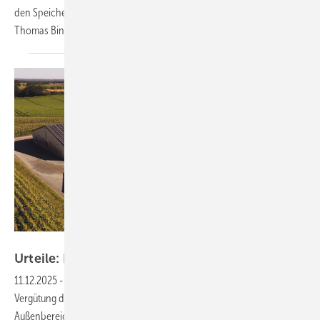
den Speicher ans Gebäude anzupassen. Unser Experte RA Dr.
Thomas Binder erläutert jüngste Urteile. Ein
Praxisreport
Solarize/privat
Urteile: Die Fallstricke des
Solarstadel
11.12.2025
-
Dachflächen für Photovoltaik sind attraktiver denn je. Die
Vergütung durch das EEG ist hoch. Doch für Gebäude im
Außenbereich der Höfe gelten gesonderte Vorschriften. Unser Experte