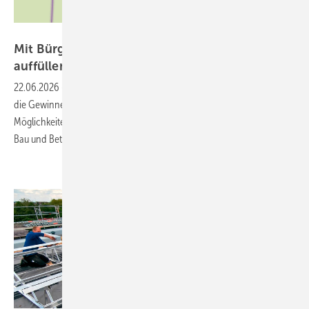
BBEn
Mit Bürgerenergie die kommunalen Kassen
auffüllen
22.06.2026
-
Bei der Realisierung von Bürgerenergieprojekten bleiben
die Gewinne vor Ort. Ein Leitfaden zeigt die verschiedenen
Möglichkeiten einer Kooperation von Bürgern mit Kommunen beim
Bau und Betrieb von Solar- und
Windkraftanlagen.