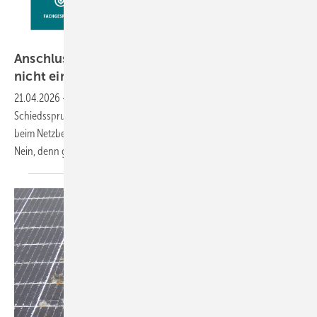
Clearingstelle EEG
Anschluss erlaubt, wenn Netzbetreiber Fristen
nicht
einhält
21.04.2026
-
Clearingstelle: Ende Januar wurde ein wichtiger
Schiedsspruch veröffentlicht. Es ging um die Frage, ob Verzögerungen
beim Netzbetreiber den Anschluss einer Anlage verhindern können.
Nein, denn gesetzliche Fristen sind unbedingt
einzuhalten.