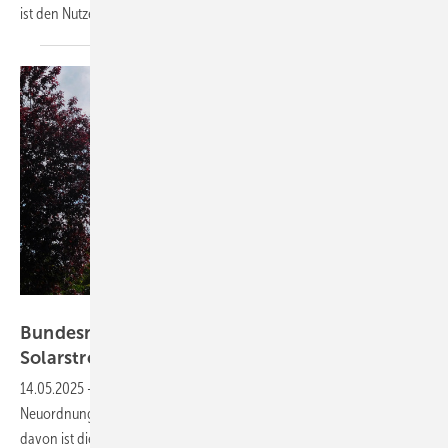
ist den Nutzern nicht
zumutbar.
Velka Botička
Bundesnetzagentur will Einspeisung von
Solarstrom
belasten
14.05.2025
-
Die Bundesnetzagentur hat Vorschläge für die
Neuordnung von Netzentgelten erarbeitet und veröffentlicht. Einer
davon ist die Einführung von Entgelten für das Einspeisen von