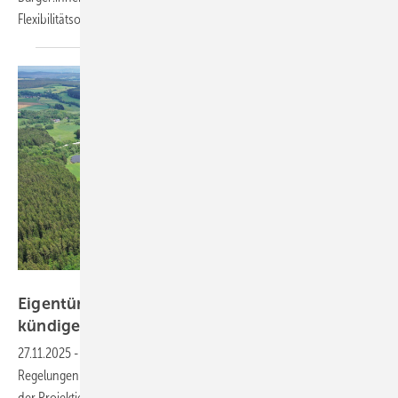
Flexibilitätsoptionen nicht genutzt werden
können.
Goldbeck Solar
Eigentümer dürfen Nutzung nicht vorschnell
kündigen
27.11.2025
-
Verträge für Grundstücke sind komplex, insbesondere die
Regelungen zu Laufzeit und Kündigung. Der BGH stärkt die Position
der Projektierer. Unser Experte RA Dr. Thomas Binder erläutert das