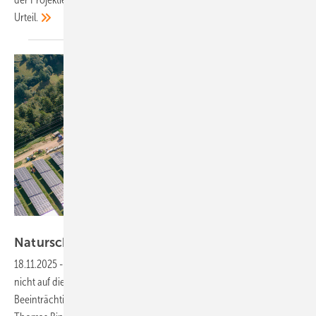
Urteil.
Dr. Metje Consulting
Naturschutz contra
Photovoltaik?
18.11.2025
-
Projektierer sollten die Auflagen zum Landschaftsschutz
nicht auf die leichte Schulter nehmen. Denn vor Gericht werden die
Beeinträchtigungen durch Solarparks sorgfältig erwogen, wie RA Dr.