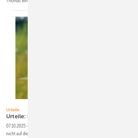
Thomas Binder
erläutert.
Foto: Rolf Peschel
Urteile
Urteile: PV contra
Naturschutz
07.10.2025
-
Projektierer sollten die Auflagen zum Landschaftsschutz
nicht auf die ­leichte ­Schulter ­nehmen. Denn vor Gericht werden die