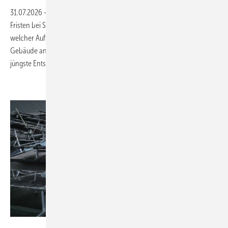
31.07.2026
-
Gerichte entscheiden unterschiedlich, wenn es um die
Fristen bei Solaranlagen mit Heimspeichern geht. Viel hängt davon ab,
welcher Aufwand betrieben wurde, um die Komponenten ans
Gebäude anzupassen. Unser Experte RA Dr. Thomas Binder erläutert
jüngste
Entscheidungen.
VGH