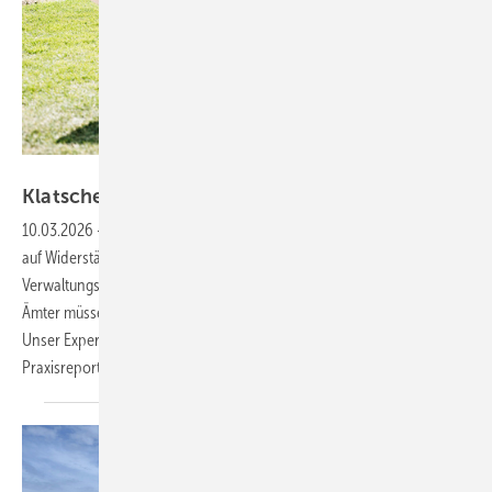
Foto: Priwatt
Klatsche fürs
Bauamt
10.03.2026
-
Urteile — In der Praxis stößt Photovoltaik immer wieder
auf Widerstände – nicht selten von ­Behörden. Mit einem Urteil hat das
Verwaltungsgericht Schleswig-Holstein ein wichtiges ­Signal ­gesetzt:
Ämter müssen das öffentliche Interesse ernsthaft berücksichtigen.
Unser Experte RA Dr. Thomas Binder erläutert die Entscheidung. Ein
Praxisreport