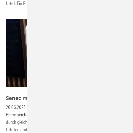
Urteil. Ein
Praxisreport
Heiko Schwarzburger
Senec muss Speicher reparieren oder
tauschen
26.06.2025
-
Das Landgericht Ravensburg hat den Anbieter von
Heimspeichern verurteilt, mangelhafte Geräte zu reparieren oder
durch gleichwertige Ersatzteile auszutauschen. Es folgte früheren
Urteilen anderer Gerichte. Die Verfügbarkeit der Batterien zu drosseln,