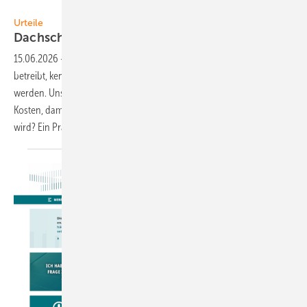
Foto: Wagner Solar
Urteile
Dachschäden: Wer
zahlt?
15.06.2026
-
Wer eine Photovoltaikanlage auf einem fremden Dach
betreibt, kennt das Problem: Irgendwann muss das Dach repariert
werden. Unser Experte RA Dr. Thomas Binder fragt: Wer trägt die
Kosten, damit die Solaranlage abgebaut und später wieder montiert
wird? Ein
Praxisreport