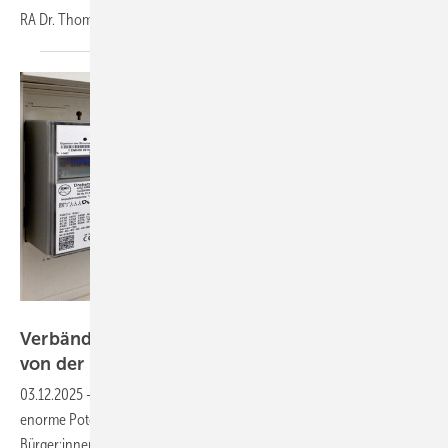
RA Dr. Thomas Binder warnt: Vorsicht, es lauern
Fallstricke!
Velka Botička
Verbände warnen vor Ausschluss der Bürger
von der
Energiewende
03.12.2025
-
Auch mit der jüngsten Energierechtsnovelle wird das
enorme Potenzial der dezentralen Energiewende nicht ausgeschöpft.
Bürger:innen bleiben weiter außen vor, weil einfache