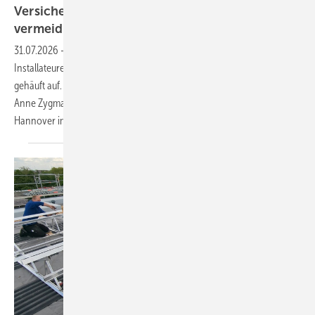
Versicherer: „Schäden sind in Teilen
vermeidbar“
31.07.2026
-
Die Statistik der Schadenfälle zeigt, wo Planer und
Installateure Nachholbedarf haben. Denn typische Fehler treten
gehäuft auf. Welche das sind und wie Abhilfe zu schaffen ist, erläutern
Anne Zygmanowksi und Lutz Erbe von der VGH Versicherung in
Hannover im
Interview.