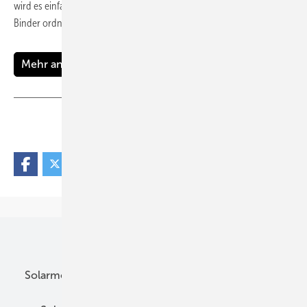
wird es einfacher, Anlagen zu handeln. Unser Experte RA Dr. Thomas
Binder ordnet die neuen Vorschriften
ein.
Mehr anzeigen
Teilen
Link kopieren
Unsere Themen
Solarmodule
DC-Technik
Wechselrichter