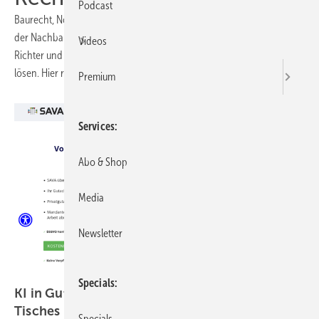
Podcast
Baurecht, Normung, Verträge, Steuern, Reklamationen oder Streit in
der Nachbarschaft: Auch in der Photovoltaik werden gelegentlich
Videos
Richter und Juristen bemüht, um knifflige Fragen aus der Praxis zu
lösen. Hier rollen wir Streitfragen auf und erläutern die Fallstricke.
Premium
Services
Abo & Shop
Media
Newsletter
Weise
Specials
KI in Gutachten – auf beiden Seiten des
Tisches
Specials