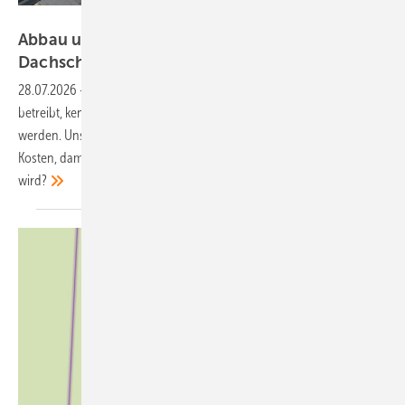
Wagner Solar/privat
Abbau und Wiederaufbau – wer zahlt bei
Dachschäden?
28.07.2026
-
Wer eine Photovoltaikanlage auf einem fremden Dach
betreibt, kennt das Problem: Irgendwann muss das Dach repariert
werden. Unser Experte RA Dr. Thomas Binder fragt: Wer trägt die
Kosten, damit die Solaranlage abgebaut und später wieder montiert
wird?