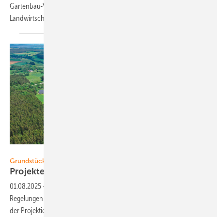
Gartenbau-Versicherung gibt Tipps speziell für Solaranlagen in der
Landwirtschaft.
Foto: Goldbeck Solar
Grundstücke sichern
Projekte: Grundstücke
sichern
01.08.2025
-
Nutzungsverträge sind komplex, insbesondere die
Regelungen ­ zu Laufzeit und Kündigung. Der BGH stärkt die Position
der Projektierer. Unser Experte RA Dr. Thomas Binder erläutert das