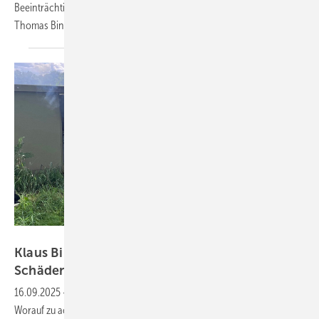
Beeinträchtigungen durch Solarparks sorgfältig erwogen, wie RA Dr.
Thomas Binder erläutert. Ein
Praxisreport
Feuerwehr Nordhorn
Klaus Bingel von GeVau: „Nicht nur elementare
Schäden
absichern“
16.09.2025
-
Um Schäden abzudecken, ist Risikovorsorge ratsam.
Worauf zu achten ist, erläutert Klaus Bingel. Der Experte von der