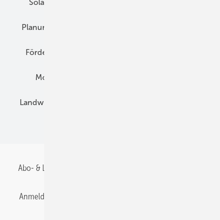
Solarspeicher
AC-Technik
Wartung
Planung
E-Mobilität
Wärme
Recht
Förderung
Preise
Hybridgeneratoren
Montage
Installation
Solarparks
Landwirtschaft
Mieterstrom
Fachhandel
BIPV
Abo- & Leserservice
AGB
Alle Inhalte chronologisch
Anmelden
Anmeldung & Registrierung
Datenschutz