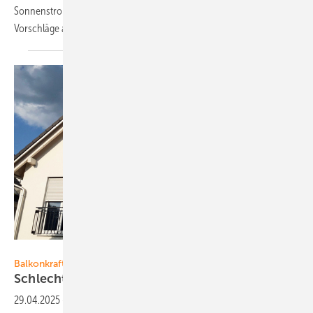
Sonnenstrom. Interessierte können bis Ende Juni 2025 ihre
Vorschläge an die Behörde
schicken.
Foto: Heiko Schwarzburger
Balkonkraftwerke
Schlechter R at wird
teuer
29.04.2025
-
Sie sind einfach zu installieren und eignen sich für