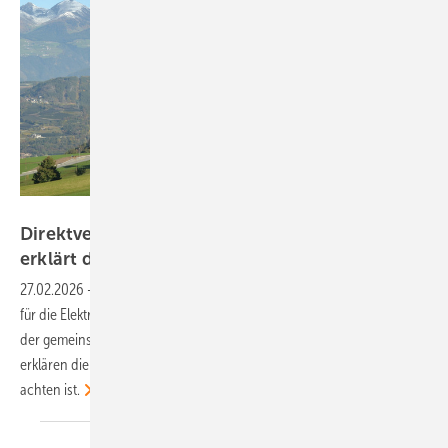
Velka Botička
Direktvertrieb von Solarstrom: PV Austria
erklärt das neue Geschäftsmodell im
Webinar
27.02.2026
-
Mit der Verabschiedung der neuen Rahmenbedingungen
für die Elektrizitätswirtschaft gibt es in Österreich mehr Möglichkeiten
der gemeinsamen Nutzung von Solarstrom. Im kostenlosen Webinar
erklären die Experten, wie diese funktionieren und worauf dabei zu
achten
ist.