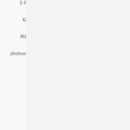
E-Paper
Gentner Energy Media
Impressum
Karriere bei Gentner
Team
Mediaservice
Mitgliedschaften und Engagement
Newsletter
photovoltaik abonnieren
Privacy Manager
pv Europe
RSS-Feed
Veranstaltungen / Webinare
© 2026 photovoltaik