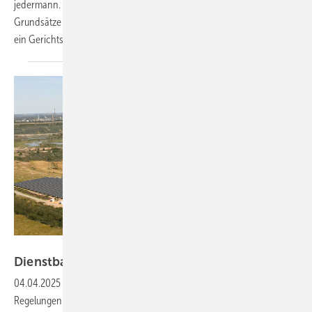
jedermann. Doch wer solche Systeme verkauft, muss einige juristische
Grundsätze beachten. Unser Experte RA Dr. Thomas Binder erläutert
ein Gerichtsurteil aus Lübeck. Ein
Praxisreport
Mibrag
Dienstbarkeiten ab jetzt
übertragbar
04.04.2025
-
Im Oktober 2024 wurden vom Gesetzgeber neue
Regelungen eingeführt, um Hürden für Solarprojekte abzubauen. Nun