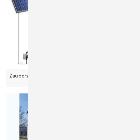
Zauberstäbe für saubere
Wärme