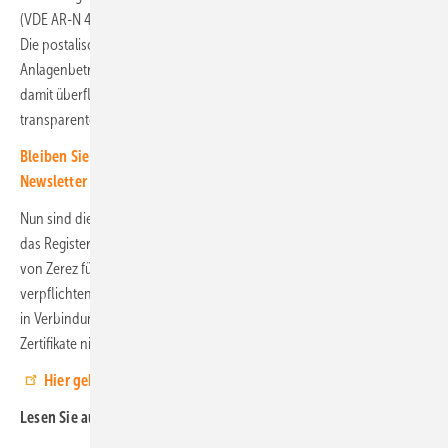
(VDE AR-N 4100, 4105, 4110, 4120 und 4130) dafür zertifiziert werden.
Die postalische Versendung von Dokumenten zwischen
Anlagenbetreibern, Zertifizierungsstellen und Netzbetreibern wird
damit überflüssig. Zugleich werden Netzanschlussverfahren
transparenter.
Bleiben Sie auf dem Laufenden, melden Sie sich für unseren
Newsletter an
Nun sind die Anbieter von Komponenten gefordert, ihre Zertifikate in
das Register einzutragen. Denn ab 1. Februar 2025 wird die Nutzung
von Zerez für Hersteller, Anlagenbetreiber und Netzbetreiber
verpflichtend, um die Betriebserlaubnis gemäß Paragraf 7 (Absatz 4)
in Verbindung mit Paragraf 4 (Abs. 3, 9 und 10) der Nelev. Wer seine
Zertifikate nicht hinterlegt, kann keine Genehmigung erhalten. (HS)
Hier geht es zum Zerez.
Lesen Sie auch: