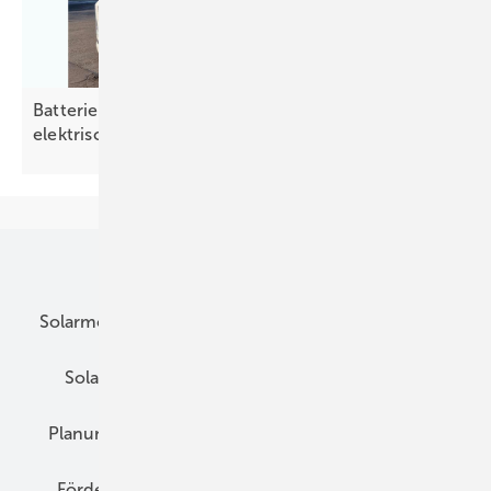
Batterietausch ergänzt Aufladen in der
elektrischen
Lkw-Logistik
Unsere Themen
Solarmodule
DC-Technik
Wechselrichter
Solarspeicher
AC-Technik
Wartung
Planung
E-Mobilität
Wärme
Recht
Förderung
Preise
Hybridgeneratoren