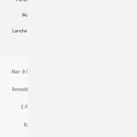
Montage
Installation
Solarparks
Landwirtschaft
Mieterstrom
Fachhandel
BIPV
Abo- & Leserservice
AGB
Alle Inhalte chronologisch
Anmelden
Anmeldung & Registrierung
Datenschutz
E-Paper
Gentner Energy Media
Impressum
Karriere bei Gentner
Team
Mediaservice