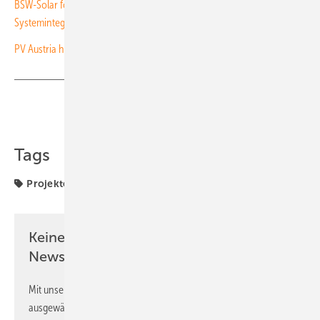
BSW-Solar fordert Nachbesserung bei geplanten Vorschriften zur
Systemintegration
PV Austria hat kostenlose Börse für Solarflächen geschaffen
Teilen
Link kopieren
Tags
Projekte
Recht
Zertifikat
Keine Zeit? Kein Problem mit dem PV
Newsletter!
Mit unserem Newsletter erhalten Sie regelmäßig von uns
ausgewählte Informationen und Neuigkeiten, gebündelt und