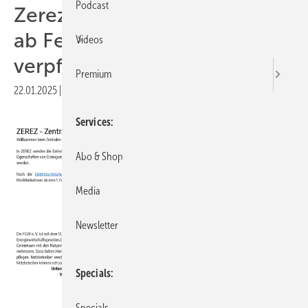
Podcast
Zerez: Register für Zertifikate
ab Februar 2025
Videos
verpflichtend
Premium
22.01.2025
|
Druckvorschau
Services
Abo & Shop
Media
Newsletter
Specials
Zerez
Specials