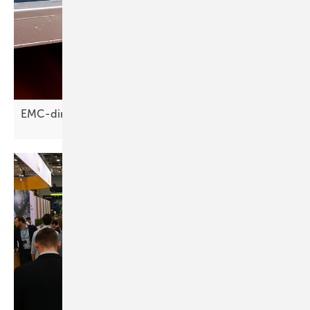
EMC-direct: Drainage-Clips reduzieren
Soiling