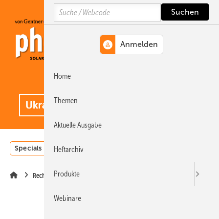
Springe
Springe
Springe
Search
auf
auf
auf
Hauptinhalt
Hauptmenü
SiteSearch
Home
MENÜ
.
Themen
Aktuelle Ausgabe
Specials
Einstrahlungsatlas
Landwirtschaft
Invest
Heftarchiv
Produkte
Recht
Webinare