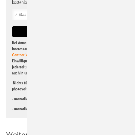
kostenlos direkt ins Postfach.
Bei Anmeldung zu diesem Newsletter bin ich damit einverstanden, über
interessante Verlags- und Online-Angebote
der Marken der Alfons W.
Gentner Verlag GmbH & Co. KG
informiert zu werden. Diese
Einwilligung kann ich jederzeit widerrufen und eine Abmeldung ist
jederzeit möglich. Informationen zum Umgang mit Daten finden Sie
auch in unserer
Datenschutzerklärung
.
Nichts für Sie dabei? Dann lesen Sie doch einen unserer weiteren
photovoltaik-Newsletter!
- monatlicher
Newsletter für Investoren
- monatlicher
Newsletter PV für die Landwirtschaft
Weitere Inhalte