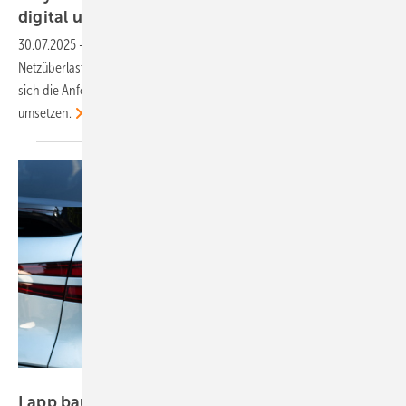
digital
um
30.07.2025
-
Die Wallbox Ghostone von E-Systems MTG kann bei
Netzüberlastung die Ladeleistung stufenlos reduzieren – so lassen
sich die Anforderungen des Paragraph 14a im EnWG digital
umsetzen.
Lapp
Lapp baut Lade-Portfolio für E-Mobilität
aus