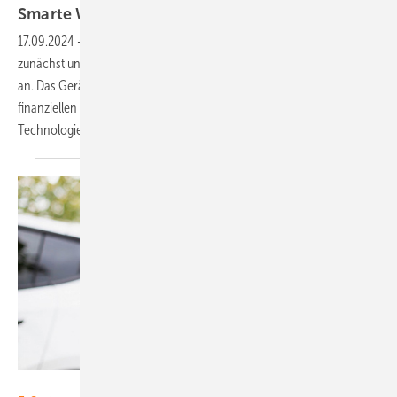
Smarte
Wallbox
17.09.2024
-
The Mobility House bietet mit der neuen Wallbox Eyond
zunächst unidirektionales, zukünftig aber auch bidirektionales Laden
an. Das Gerät nutzt die vorhandene Ladeflexibilität und gibt die
finanziellen Vorteile an die Kunden weiter. Dafür berücksichtigt die
Technologie des Unternehmens gleich
mehrere...
Foto: E-Systems MTG