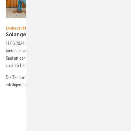
Foto: Dinitech
Dinitech/NRG-kick
Solar geführtes
Laden
11.06.2024
-
Die flexible Wallbox NRG-Kick des Herstellers Dinitech
bietet ein solar geführtes Laden. Der Smart Service wird nach dem
Kauf an der Wallbox oder der App freigeschaltet. Dafür wird keine
zusätzliche Hardware benötigt.
Die Technologie ermöglicht es E-Auto-Fahrern, ihre Fahrzeuge
intelligent
und...