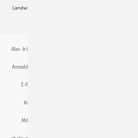
Landwirtschaft
Mieterstrom
Fachhandel
BIPV
Abo- & Leserservice
AGB
Alle Inhalte chronologisch
Anmelden
Anmeldung & Registrierung
Datenschutz
E-Paper
Gentner Energy Media
Impressum
Karriere bei Gentner
Team
Mediaservice
Mitgliedschaften und Engagement
Newsletter