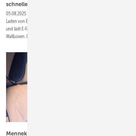
schneller
05.08.2025
-
Hersteller SMA stellt den E-Charger für solaroptimiertes
Laden von Elektrofahrzeugen vor. Er kombiniert Solar- und Netzstrom
und lädt E-Fahrzeuge bis zu 50 Prozent schneller als Standard-
Wallboxen. Das Gerät ist ab sofort
erhältlich.
Mennekes
Mennekes zeigt neue Wallbox Amtron für