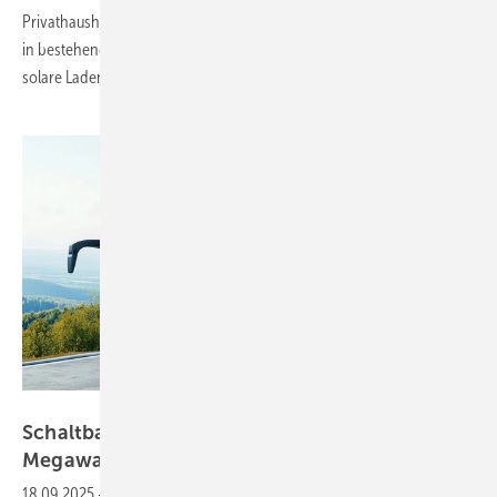
Privathaushalte in Europa verkündet. Das Gerät ist für die Integration
in bestehende Solaredge-Systeme konzipiert und unterstützt das
solare Laden von
E-Autos.
Schaltbau
Schaltbau bringt neue Schütze für
Megawatt-Ladesysteme
18.09.2025
-
Hersteller Schaltbau hat unter der Marke Eddicy neue