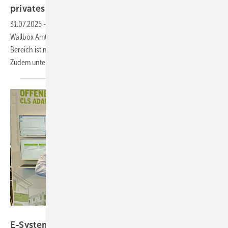
privates
Laden
31.07.2025
-
Hersteller Mennekes hat eine neue Variante seiner
Wallbox Amtron 4You 500 vorgestellt. Die Ladelösung für den privaten
Bereich ist nun auch mit einer Ladeleistung von 22 Kilowatt erhältlich.
Zudem unterstützt sie Solarladen sowie
Dienstwagenabrechnung.
E-Systems
E-Systems MTG: Wallbox setzt Netzvorgaben