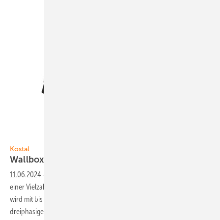
Foto: Kostal
Kostal
Wallbox mit Booster- und
Sperrfunktion
11.06.2024
-
Die neue Wallbox von Kostal heißt Enector. Sie ist mit
einer Vielzahl an Stromern und Hybridmodellen kompatibel. Geladen
wird mit bis zu 3,7 Kilowatt bei einphasigem und elf Kilowatt bei
dreiphasigem Anschluss – jeweils mit einer Stromstärke von 16