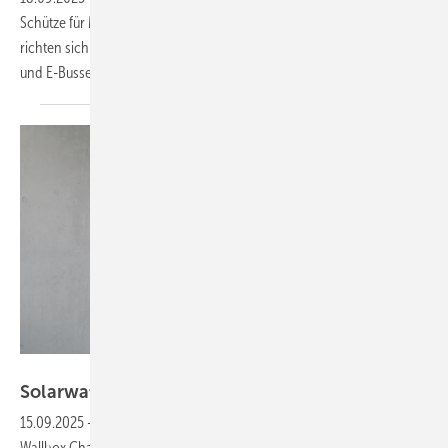
Schütze für Megawatt-Ladesysteme (MCS) vorgestellt. Die Produkte
richten sich an Betreiber von Ladeinfrastrukturen für E-Nutzfahrzeuge
und
E-Busse.
Solarwatt
Solarwatt liefert bidirektionale Wallbox
aus
15.09.2025
-
Hersteller Solarwatt liefert ab sofort die bidirektionale
Wallbox Charger Max aus. Die Ladestation ermöglicht das Laden von