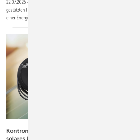
22.07.2025
-
Reev stellt mit Smart Recovery eine der ersten KI-
gestützten Funktionen zur automatisierten Fehlerbehebung innerhalb
einer Energie- und Lademanagementlösung
vor.
eSystems
Kontron Solar und E-Systems optimieren
solares
Überschussladen