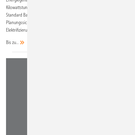
Kilowattstunden. Das standardisierte Produktdesign der neuen
Standard Battery Pro 40 gibt Bestands- und Neukunden
Planungssicherheit und erleichtert mehrjährige
Elektrifizierungsprojekte.
Bis
zu...