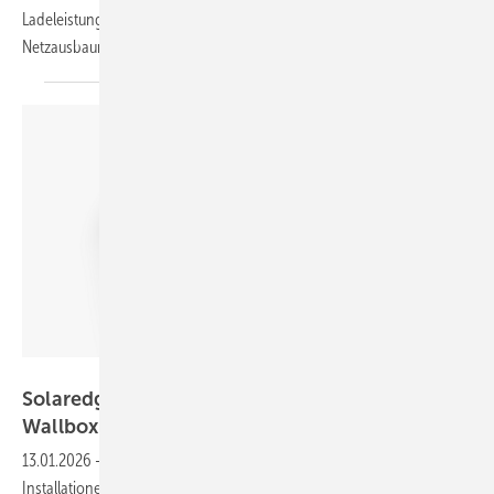
Ladeleistung an zwei Fahrzeuge abgegeben – ohne teure
Netzausbaumaßnahmen.
Solaredge
Solaredge zeigt für Solarstrom optimierte
Wallbox
13.01.2026
-
Hersteller Solaredge hat die Verfügbarkeit und erste
Installationen seiner neuen Ladestation One EV Charger Pro für