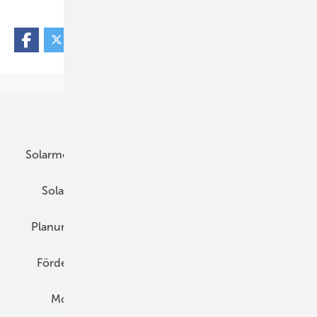
Unsere Themen
Solarmodule
DC-Technik
Wechselrichter
Solarspeicher
AC-Technik
Wartung
Planung
E-Mobilität
Wärme
Recht
Förderung
Preise
Hybridgeneratoren
Montage
Installation
Solarparks