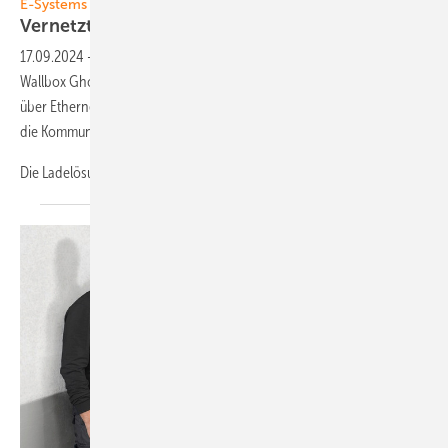
E-Systems MTG
Vernetzte Wallbox lädt
­netzdienlich
17.09.2024
-
Das Unternehmen E-Systems MTG präsentiert die
Wallbox Ghostone. Sie bietet eine sichere Vernetzung unter anderem
über Ethernet, LTE, Wifi und EE-Bus sowie ISO 15118. Dies ermöglicht
die Kommunikation mit Gebäuden, dem Stromnetz und E-Autos.
Die Ladelösung kann auch Solarstrom von
einer...