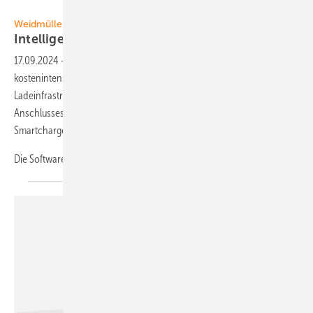
Foto: Weimüller
Weidmüller
Intelligentes Lastmanagement fürs
Gewerbe
17.09.2024
-
Ein Ausbau des Netzanschlusses ist in der Regel sehr
kostenintensiv oder gar nicht praktikabel. Eine intelligente
Ladeinfrastruktur kann mittels Lastmanagement eine Überlastung des
Anschlusses verhindern. Genau das macht das Lademanagement
Smartcharge von Weidmüller.
Die Software wurde speziell
für...