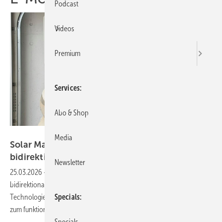
Podcast
Videos
Premium
Services
Abo & Shop
Ambibox/Solar Manager
Media
Solar Manager und Ambibox unterstützen
bidirektionales
Laden
Newsletter
25.03.2026
-
Mit der neuen Ladebox von Ambibox wird
bidirektionales Laden greifbar. Solar Manager integriert die
Specials
Technologie in sein Energiemanagement und macht Vehicle-to-Home
zum funktionierenden Bestandteil moderner
Haushalte.
Specials