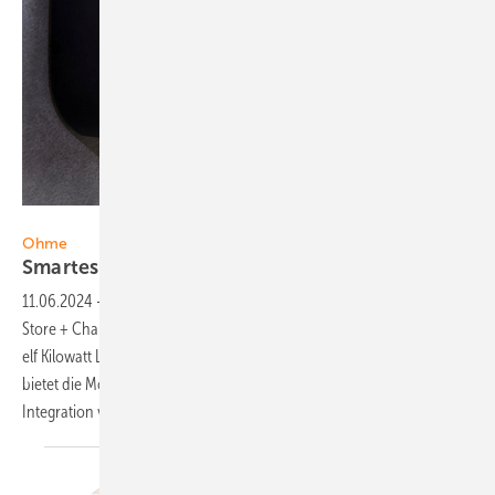
Foto: Ohme
Ohme
Smartes Laden mit Home
Pro
11.06.2024
-
Die Wallbox Home Pro des Herstellers Ohme ist nun bei
Store + Charge auf dem deutschen Markt erhältlich. Das Gerät liefert
elf Kilowatt Ladeleistung. Eine spezielle Software der Ohme Home Pro
bietet die Möglichkeit zum ­Laden mit flexiblen Energietarifen, die
Integration von Fahrzeug-APIs sowie
ein...