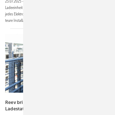
23.07.2025
-
Die österreichische Firma Dinitech stellt eine mobile
Ladeeinheit für Privatnutzer und Firmenflotten vor. Mit NRGkick kann
jedes Elektrofahrzeug an jeder beliebigen Steckdose schnell und ohne
teure Installation
aufladen.
Reev
Reev bringt neue KI-Funktion für
Ladestationen