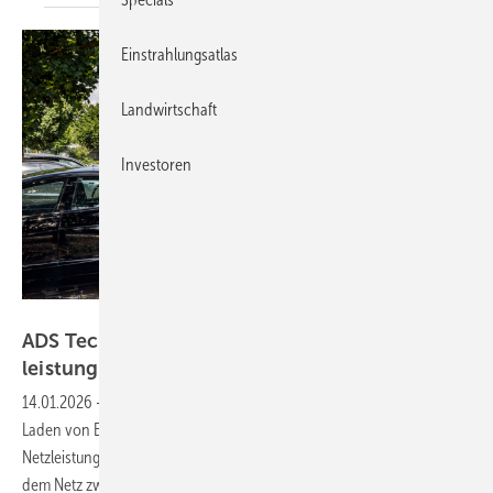
Einstrahlungsatlas
Landwirtschaft
Investoren
ADS Tec Energy
ADS Tec Energy: Booster für
leistungsbegrenzte
Netzanschlüsse
14.01.2026
-
Chargepost von ADS Tec Energy bietet ultraschnelles
Laden von E-Fahrzeugen selbst an Standorten mit begrenzter
Netzleistung. Durch den integrierten Batteriespeicher wird Strom aus
dem Netz zwischengespeichert und mit bis zu 300 Kilowatt