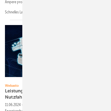
Ampere pro Phase.
Schnelles Laden
mit...
Foto: Webasto
Webasto
Leistungstärkere Traktionsbatterien für
Nutzfahrzeuge
11.06.2024
-
Im Rahmen eines Produkt-Updates erhöht Webasto den
Energiegehalt seiner Traktionsbatterien von 35 auf 40