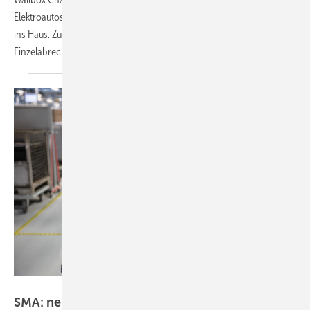
Elektroautos mit Solarstrom und bietet künftig auch die Rückspeisung
ins Haus. Zudem ist sie eichrechtskonform und unterstützt
Einzelabrechnungen.
SMA, Heiko Meyer
SMA: neuer E-Charger lädt bis zu 50 Prozent