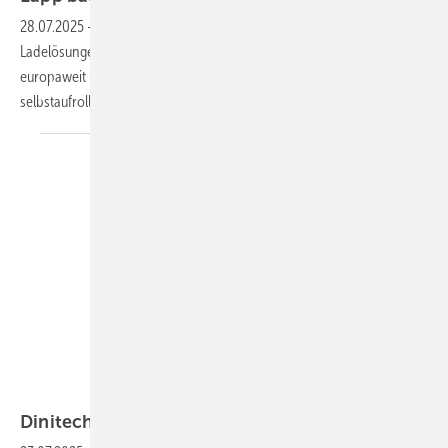
28.07.2025
-
Die Firma Lapp Mobility erweitert ihr Angebot an
Ladelösungen für E-Fahrzeuge. Mehrere Produkte für AC-Ladung sind
europaweit über den B2B-Online-Shop verfügbar – darunter ein
selbstaufrollendes Kabel und ein kompakter
Adapter.
DiniTech
Dinitech: mobile Wallbox für jede
Steckdose