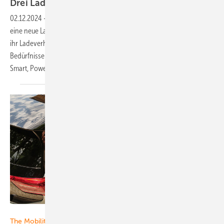
Drei Lademodi plus
Phasenwechsel
02.12.2024
-
Hersteller Sonnen präsentiert mit dem Home Charger 2
eine neue Ladelösung für E-Autos. Die neue Charger-Generation passt
ihr Ladeverhalten dynamisch an die Solarstromerzeugung und die
Bedürfnisse des Haushalts an. Dafür liefert das Gerät drei Lademodi:
Smart, Power und Eco. Im Smart-Modus wählt
der...
Foto: The Mobility House
The Mobility House