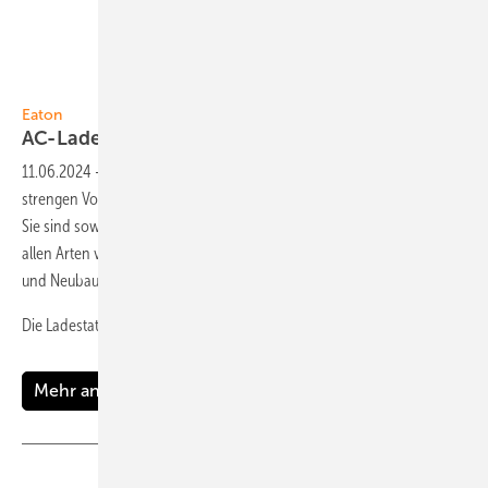
Foto: Eaton
Eaton
AC-Ladestationen zertifiziert nach
Eichrecht
11.06.2024
-
Die neuen Ladestationen von Eaton sind nach den
strengen Vorgaben des deutschen Mess- und Eichgesetzes zertifiziert.
Sie sind sowohl für den Innen- als auch Außeneinsatz geeignet, mit
allen Arten von E-Autos kompatibel und können einfach in Bestands-
und Neubauten integriert werden.
Die
Ladestation...
Mehr anzeigen
Teilen
Link kopieren