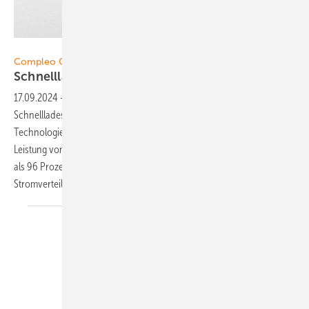
Foto: Compleo Charging Solutions
Compleo Charging Solutions
Sch nellladesystem mit 200 ­Kilowatt
Leistung
17.09.2024
-
Compleo Charging Solutions bringt das
Schnellladesystem (HPC) E-Tower 200 auf den Markt. Die modulare
Technologie des E-Tower 200 ermöglicht schnelles Laden mit einer
Leistung von bis zu 200 Kilowatt und einem Wirkungsgrad von mehr
als 96 Prozent. Dank eines innovativen Systems zur
Stromverteilung...