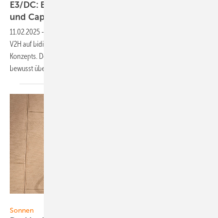
E3/DC: Bidirektionales Laden mit Ford Explorer
und
Capri
11.02.2025
-
Speicherhersteller E3/DC setzt mit der Ladelösung Edison
V2H auf bidirektionale DC-Laden als Erweiterung des Hauskraftwerk-
Konzepts. Der Ford Explorer und der neue Capri verfügen nun
bewusst über die Möglichkeit des bidirektionalen
Ladens.
Foto: Sonnen
Sonnen