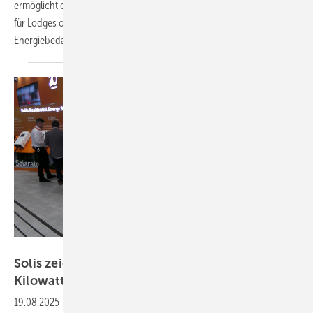
ermöglicht eine autarke Versorgung in netzfernen Systemen – etwa
für Lodges oder landwirtschaftliche Betriebe mit hohem
Energiebedarf.
Niels H. Petersen
Solis zeigt neuen Hybridwechselrichter mit 125
Kilowatt
19.08.2025
-
Der chinesische Hersteller Ginlong Technologies bringt