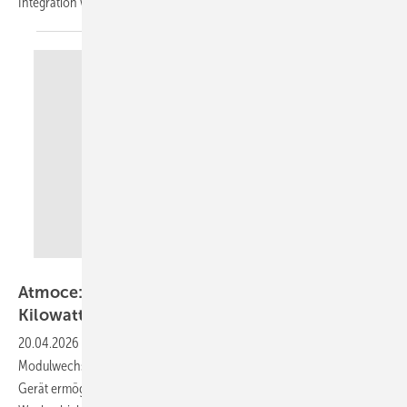
Integration weiterer
Komponenten.
Atmoce
Atmoce: Modulwechselrichter liefert bis zu 1,2
Kilowatt
20.04.2026
-
Atmoce erweitert seine MI-Serie um einen 2-in-1-
Modulwechselrichter mit einer Leistung von bis zu 1.200 Watt. Das
Gerät ermöglicht den Anschluss von zwei Solarmodulen an einen