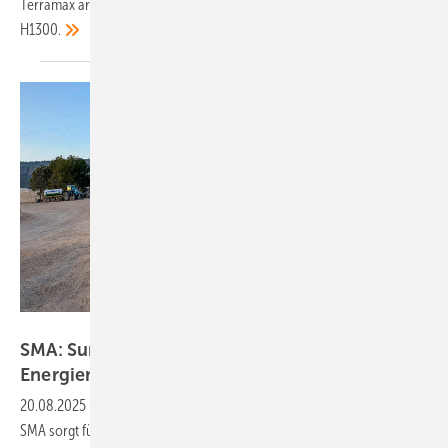
Terramax arbeitet in Kombination mit den Leistungsoptimierern
H1300.
SMA
SMA: Sunny Island X mit integriertem
Energiemanagement
20.08.2025
-
Der neue Batteriewechselrichter Sunny Island X von
SMA sorgt für effiziente Energienutzung im bestehenden Netz und