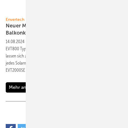
Foto: Envertech
Envertech
Neuer Mikrowechselrichter für das
Balkonkraftwerk
14.08.2024
-
Hersteller Envertech stellt den Mikrowechselrichter
EVT800 Typ B sowie den EVT2000SE vor. An den EVT800 Typ B
lassen sich zwei Module mit jeweils bis zu 550 Watt anschließen. Für
jedes Solarmodul steht ein separater MPPT-Kanal zur Verfügung. Beim
EVT2000SE sind es sogar vier MPPT-Kanäle für bis
zu...
Mehr anzeigen
Teilen
Link kopieren