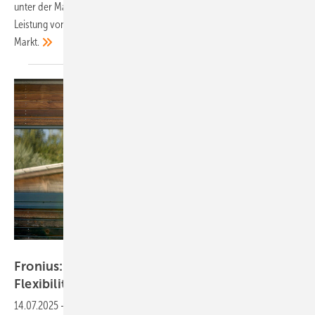
unter der Marke Solis einen neuen Hybridwechselrichter mit einer
Leistung von 125 Kilowatt für gewerbliche Anwendungen auf den
Markt.
Fronius
Fronius: Notstromfähiger Hybrid für viel
Flexibilität
14.07.2025
-
Hersteller Fronius erweitert seine Wechselrichterserie um