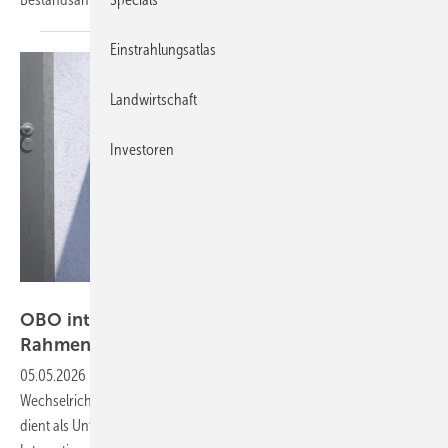
Einstrahlungsatlas
Landwirtschaft
Investoren
OBO
OBO integriert Kabelmanagement in
Rahmensystem
05.05.2026
-
Hersteller OBO hat sein Produktangebot um ein
Wechselrichterrahmensystem ergänzt. Das System Magic PV Mount
dient als Unterstand für Wechselrichter und ermöglicht die