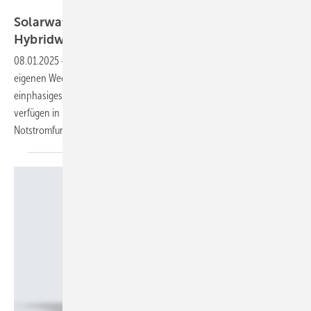
Solarwatt
Solarwatt: neuer ein- und dreiphasiger
Hybridwechselrichter
08.01.2025
-
Solarwatt hat mit dem Inverter Vision erstmals einen
eigenen Wechselrichter im Produktportfolio. Das Gerät ist als
einphasiges sowie als dreiphasiges Modell verfügbar. Beide Modelle
verfügen in Kombination mit dem Heimspeicher der Firma über eine
Notstromfunktion.