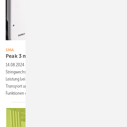
Foto: SMA
SMA
Peak 3 mi t neuen
Funktionen
14.08.2024
-
Der Sunny Highpower Peak 3 von SMA ist ein kompakter
Stringwechselrichter mit hoher Leistungsdichte. Er bietet 180 Kilowatt
Leistung bei gleichzeitig nur 98 Kilogramm Gewicht. Das vereinfacht
Transport und Installation. In diesem Jahr wurde das Gerät um neue
Funktionen erweitert: Sunny
Highpower...