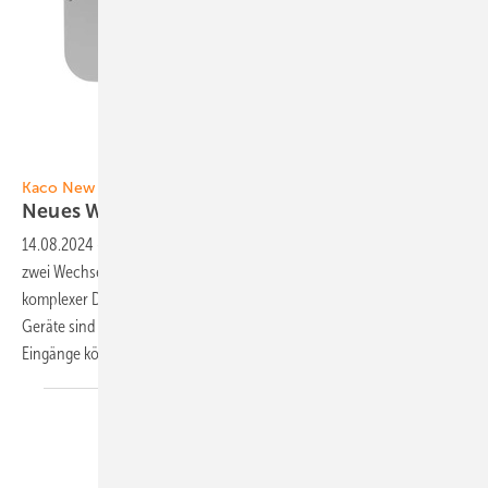
Foto: Kaco New Energy
Kaco New Energy
Neues Wechselrichter-Duo für
Gewerbedächer
14.08.2024
-
Kaco bringt mit den Blueplanet 50.0 NX3 und 60.0 NX3
zwei Wechselrichter auf den Markt, die auf die Herausforderungen
komplexer Dächer in Gewerbe und Industrie zugeschnitten sind. Die
Geräte sind mit jeweils fünf MPP-Trackern ausgestattet. An die fünf
Eingänge können jeweils zwei
Modulstränge...