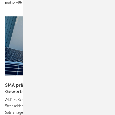
und betrifft Neu- sowie
Bestandsgeräte.
SMA
SMA präsentiert neuen Sunny Tripower fürs
Gewerbe
24.11.2025
-
Mit dem Sunny Tripower X 60 bringt SMA einen neuen
Wechselrichter auf den Markt. Er wurde speziell für gewerblicher
Solaranlagen entwickelt – egal, ob auf Dächern, Carports oder auf der