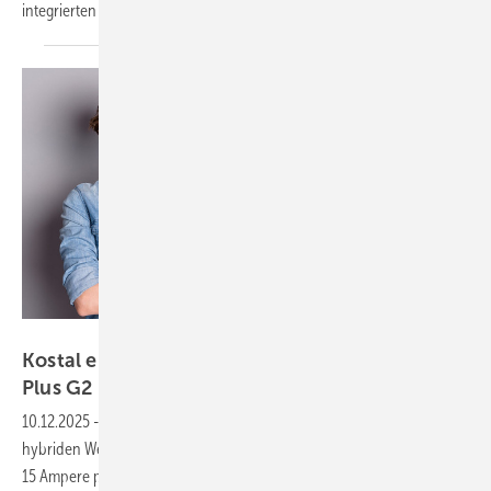
integrierten System
verbindet.
Kostal
Kostal erhöht Eingangsstrom beim Plenticore
Plus
G2
10.12.2025
-
Hersteller Kostal hat den maximalen Eingangsstrom des
hybriden Wechselrichters Plenticore Plus G2 per Software-Update auf
15 Ampere pro MPP-Tracker erhöht. Das Upgrade erfolgt automatisch