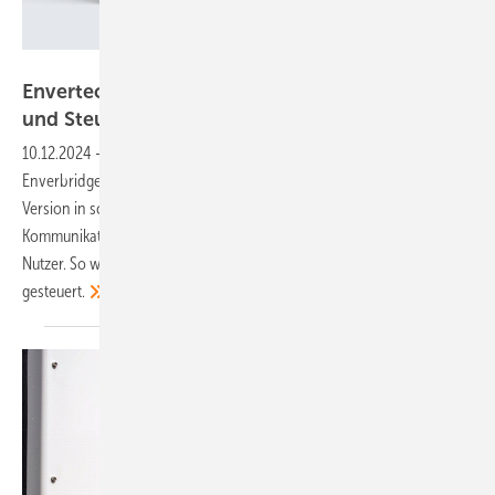
Envertech
Envertech: Gateway für Live-Überwachung
und
Steuerung
10.12.2024
-
Das optional erhältliche Kommunikationsmodul
Enverbridge EVB300 von Envertech präsentiert sich in seiner neuen
Version in schwarzem Design. Es fungiert als intelligente
Kommunikationsschnittstelle zwischen Mikrowechselrichter und
Nutzer. So wird die Balkonanlage auch aus der Ferne überwacht und
gesteuert.