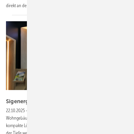
direkt an den Modulen erleichtern und für mehr Sicherheit
sorgen.
Niels H. Petersen
Sigenergy zeigt neuen Hybrid ohne
Lüfter
22.10.2025
-
Der Hybridwechselrichter der zweiten Generation für
Wohngebäude vom Hersteller Sigenergy bietet eine effiziente und
kompakte Lösung. Er kommt mit einem lüfterlosen Design und misst in
der Tiefe weniger als zehn
Zentimeter.