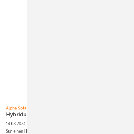
Foto: Alpha Solar
Alpha Solar
Hybridumrichter liefert auch
Notstrom
14.08.2024
-
Der Solarfachgroßhändler Alpha Solar bietet mit Deye
Sun einen Hybridwechselrichter an, der viel Speicherkapazität