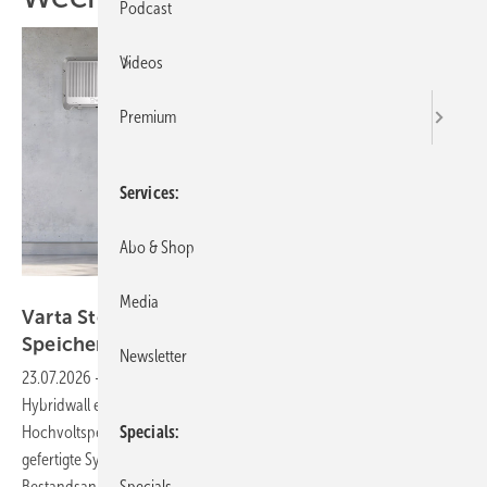
Podcast
Videos
Premium
Services
Abo & Shop
Varta Storage
Media
Varta Storage bietet hybriden Umrichter mit
Speicher als integriertes
System
Newsletter
23.07.2026
-
Hersteller Varta Storage bietet mit dem System Varta-
Hybridwall eine integrierte Lösung aus Hybridwechselrichter,
Specials
Hochvoltspeicher und Energiemanagement an. Das in Europa
gefertigte System eignet sich für Neuinstallationen und
Specials
Bestandsanlagen.