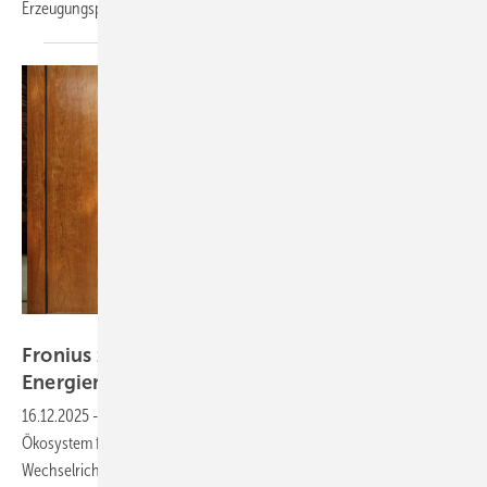
Erzeugungsprognosen
mit.
Fronius International
Fronius zeigt Ökosystem für intelligentes
Energiemanagement
16.12.2025
-
Hersteller Fronius hat sein Produktportfolio um ein
Ökosystem für intelligentes Energiemanagement erweitert, das
Wechselrichter, Speicher, Wallbox und digitale Tools zu einem