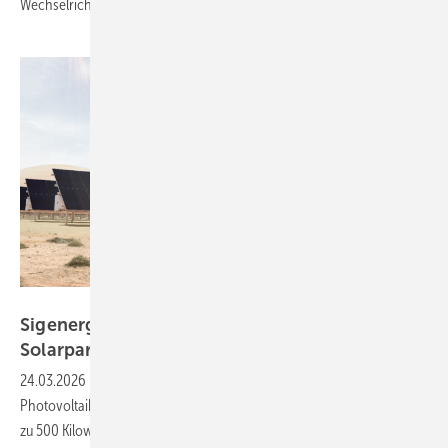
Wechselrichter.
Sigenergy
Sigenergy stellt neuen Wechselrichter für
Solarparks
vor
24.03.2026
-
Hersteller Sigenergy hat einen Inverter für
Photovoltaikanlagen im Utility-Bereich vorgestellt. Das Gerät liefert bis
zu 500 Kilowatt Leistung und ermöglicht KI-gestützte