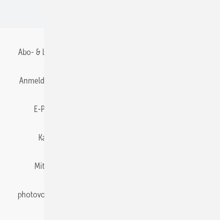
BIPV
Abo- & Leserservice
AGB
Alle Inhalte chronologisch
Anmelden
Anmeldung & Registrierung
Datenschutz
E-Paper
Gentner Energy Media
Impressum
Karriere bei Gentner
Team
Mediaservice
Mitgliedschaften und Engagement
Newsletter
photovoltaik abonnieren
Privacy Manager
pv Europe