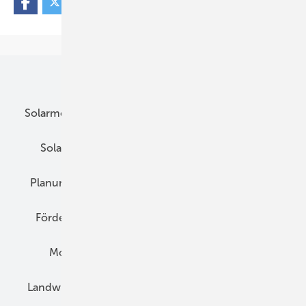
Unsere Themen
Solarmodule
DC-Technik
Wechselrichter
Solarspeicher
AC-Technik
Wartung
Planung
E-Mobilität
Wärme
Recht
Förderung
Preise
Hybridgeneratoren
Montage
Installation
Solarparks
Landwirtschaft
Mieterstrom
Fachhandel