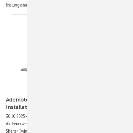
leistungsstarken und einfach zu installierenden
Umrichtern.
Ademotec
Ademotec: neues Montagesystem erleichtert
Installation von
Feuerwehrschaltungen
30.10.2025
-
Hersteller Ademotec hat ein neues Montagesystem für
die Feuerwehrschaltung bei Photovoltaikanlagen vorgestellt. Der i-
Shelter Twin S soll die Installation von Generatoranschlusskästen