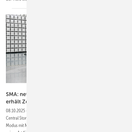
SMA
SMA: netzbildender Batteriewechselrichter
erhält
Zertifikat
08.10.2025
-
Hersteller SMA hat für den Zentralwechselrichter Sunny
Central Storage das Zertifikat nach VDE-AR-N für den netzbildenden
Modus mit Momentanreserve erhalten. Dies ist das erste Zertifikat