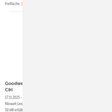
Freifläche.
Goodwe
Goodwe zeigt leisen Stringwechselrichter für
C&I
17.11.2025
-
Goodwe hat einen neuen Stringwechselrichter mit 50
Kilowatt Leistung für Gewerbe und Industrie vorgestellt. Der SDT G3
50 kW erfüllt laut Hersteller die wachsende Nachfrage nach leisen,