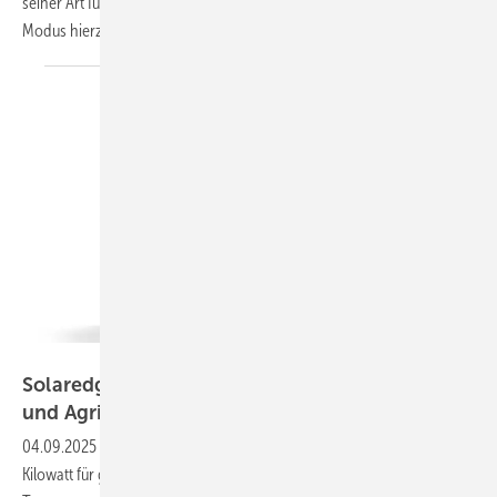
seiner Art für den Netzparallelbetrieb im sogenannten Grid-Forming
Modus
hierzulande.
Solaredge
Solaredge: Stringwechselrichter für Gewerbe
und
Agri-PV
04.09.2025
-
Solaredge stellt einen neuen Wechselrichter mit 330
Kilowatt für gewerbliche Solaranlagen und die Agri-PV vor. Der