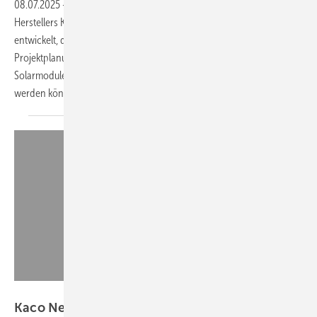
08.07.2025
-
Der dreiphasige Hybridwechselrichter Solbrid des
Herstellers Kontron Solar mit zehn Kilowatt Leistung wurde so
entwickelt, dass er Installateuren sehr viel Flexibilität bei der
Projektplanung bietet. Er verfügt über bis zu vier MPP-Tracker, so dass
Solarmodule auf dem Dach in vier verschiedene Richtungen installiert
werden
können.
Kaco New Energy
Kaco New Energy: neue hybride