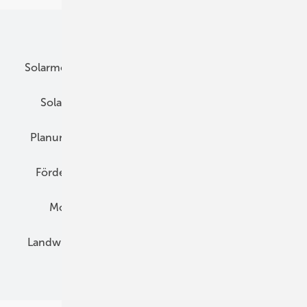
Unsere Themen
Solarmodule
DC-Technik
Wechselrichter
Solarspeicher
AC-Technik
Wartung
Planung
E-Mobilität
Wärme
Recht
Förderung
Preise
Hybridgeneratoren
Montage
Installation
Solarparks
Landwirtschaft
Mieterstrom
Fachhandel
BIPV