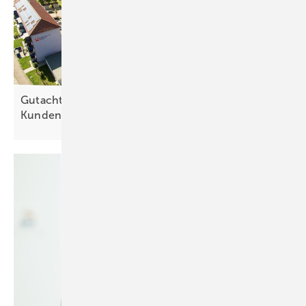
Gutachten: Bundestag kann Rechtssicherheit für
Kundenanlagen
wiederherstellen