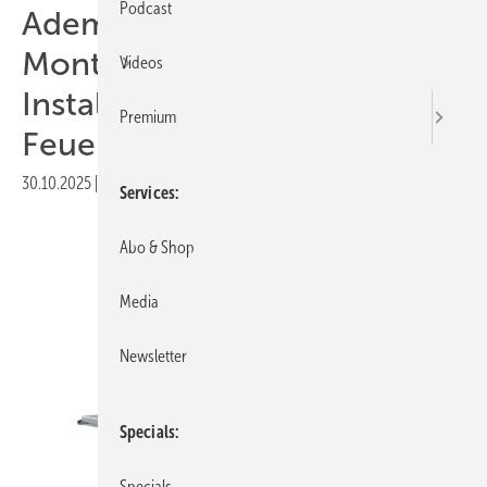
Podcast
Ademotec: neues
Montagesystem erleichtert
Videos
Installation von
Premium
Feuerwehrschaltungen
30.10.2025
|
Druckvorschau
Services
Abo & Shop
Media
Newsletter
Specials
Specials