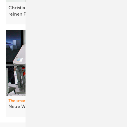
Christian Carraro von Solaredge: „Die Ära der
reinen Photovoltaik ist
vorbei“
The smarter E Europe
Neue Wech selrichter für Nutzer und
Netz