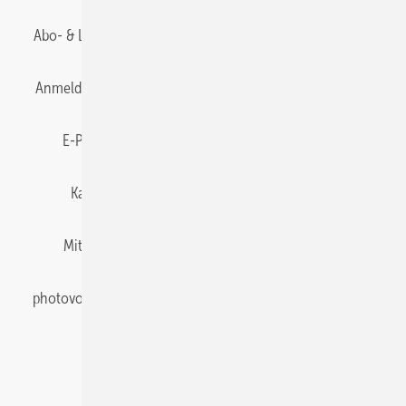
Abo- & Leserservice
AGB
Alle Inhalte chronologisch
Anmelden
Anmeldung & Registrierung
Datenschutz
E-Paper
Gentner Energy Media
Impressum
Karriere bei Gentner
Team
Mediaservice
Mitgliedschaften und Engagement
Newsletter
photovoltaik abonnieren
Privacy Manager
pv Europe
RSS-Feed
Veranstaltungen / Webinare
© 2026 photovoltaik