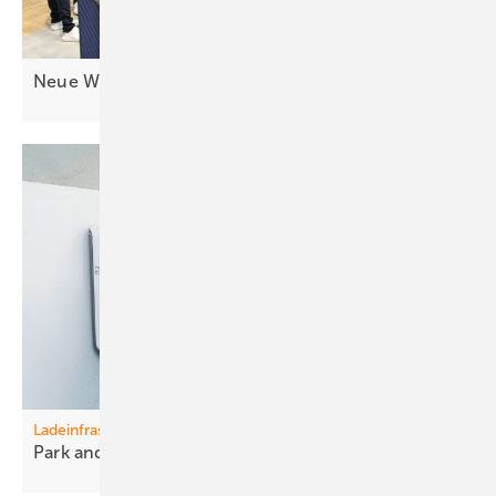
Neue Wechselrichter: Mehr Geräte für
C&I
Ladeinfrastruktur
Park and Ride – and
Charge