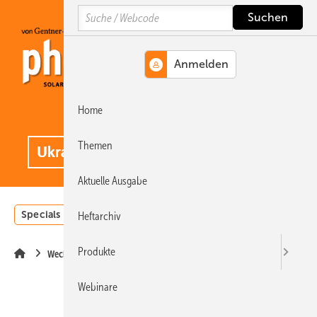
Springe
Springe
Springe
Search
auf
auf
auf
Hauptinhalt
Hauptmenü
SiteSearch
Home
MENÜ
.
Themen
Aktuelle Ausgabe
Specials
Einstrahlungsatlas
Landwirtschaft
Invest
Heftarchiv
Produkte
Wechselrichter
Webinare