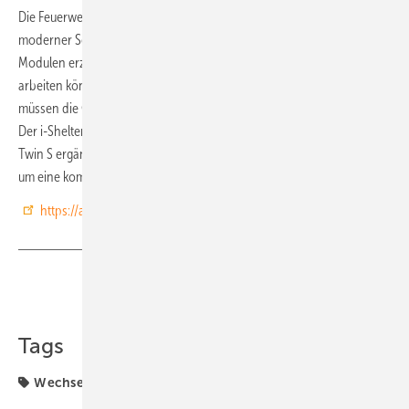
Die Feuerwehrschaltung ist ein zentrales Sicherheitsmerkmal
moderner Solaranlagen. Im Brandfall unterbricht sie die von den
Modulen erzeugte Gleichspannung, sodass Einsatzkräfte gefahrlos
arbeiten können. Um eine zuverlässige Funktion zu gewährleisten,
müssen die GAK in unmittelbarer Nähe der Module installiert werden.
Der i-Shelter Twin S soll dies laut Ademotec ermöglichen. Der i-Shelter
Twin S ergänzt damit das bestehende Produktportfolio von Ademotec
um eine kompaktere Alternative. (nhp)
https://ademotec.com
Teilen
Link kopieren
Tags
Wechselrichter