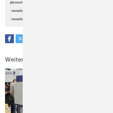
photovoltaik-Newsletter!
- monatlicher
Newsletter für Investoren
- monatlicher
Newsletter PV für die Landwirtschaft
Weitere Inhalte