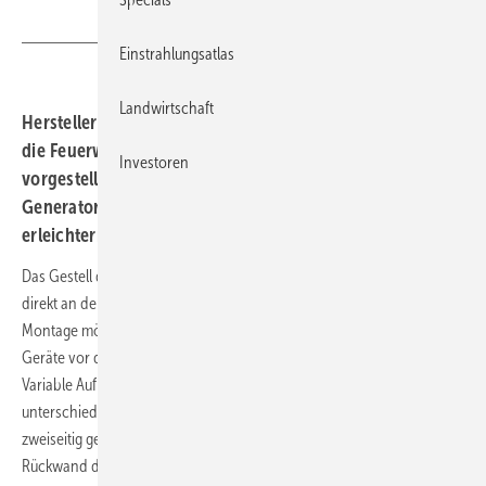
Ademotec
Einstrahlungsatlas
Landwirtschaft
Hersteller Ademotec hat ein neues Montagesystem für
die Feuerwehrschaltung bei Photovoltaikanlagen
Investoren
vorgestellt. Der i-Shelter Twin S soll die Installation von
Generatoranschlusskästen direkt an den Modulen
erleichtern und für mehr Sicherheit sorgen.
Das Gestell des i-Shelter Twin S ermöglicht die Befestigung von GAK
direkt an den Solarmodulen, auch an Stellen, an denen bisher keine
Montage möglich war. Eine integrierte Überdachung schützt die
Geräte vor direkter Sonneneinstrahlung und Witterungseinflüssen.
Variable Aufnahmepunkte sorgen für Kompatibilität mit
unterschiedlichen Herstellerlösungen. Das System kann einseitig oder
zweiseitig genutzt werden, wobei das Schutzdach gleichzeitig als
Rückwand dient.