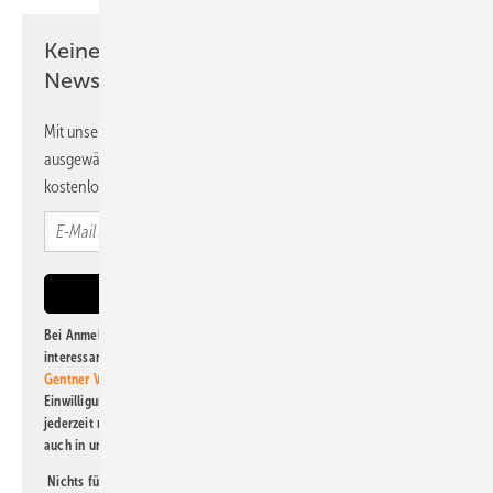
Keine Zeit? Kein Problem mit dem PV
Newsletter!
Mit unserem Newsletter erhalten Sie regelmäßig von uns
ausgewählte Informationen und Neuigkeiten, gebündelt und
kostenlos direkt ins Postfach.
Bei Anmeldung zu diesem Newsletter bin ich damit einverstanden, über
interessante Verlags- und Online-Angebote
der Marken der Alfons W.
Gentner Verlag GmbH & Co. KG
informiert zu werden. Diese
Einwilligung kann ich jederzeit widerrufen und eine Abmeldung ist
jederzeit möglich. Informationen zum Umgang mit Daten finden Sie
auch in unserer
Datenschutzerklärung
.
Nichts für Sie dabei? Dann lesen Sie doch einen unserer weiteren