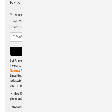
Newsletter!
Mit unserem Newsletter erhalten Sie regelmäßig von uns
ausgewählte Informationen und Neuigkeiten, gebündelt und
kostenlos direkt ins Postfach.
Bei Anmeldung zu diesem Newsletter bin ich damit einverstanden, über
interessante Verlags- und Online-Angebote
der Marken der Alfons W.
Gentner Verlag GmbH & Co. KG
informiert zu werden. Diese
Einwilligung kann ich jederzeit widerrufen und eine Abmeldung ist
jederzeit möglich. Informationen zum Umgang mit Daten finden Sie
auch in unserer
Datenschutzerklärung
.
Nichts für Sie dabei? Dann lesen Sie doch einen unserer weiteren
photovoltaik-Newsletter!
- monatlicher
Newsletter für Investoren