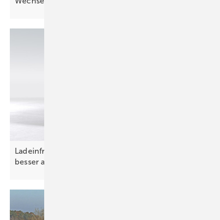
Wechselrichtern
getestet
Ladeinfrastruktur mit dem Durchleitungsmodell
besser
ausnutzen