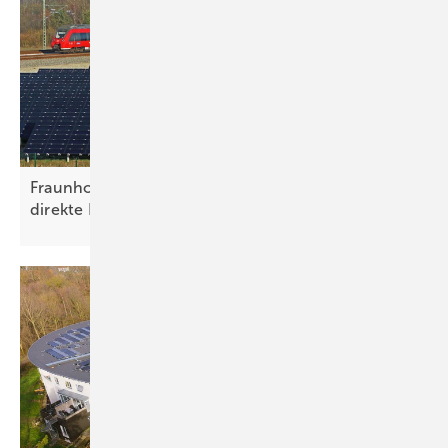
Fraunhofer ISE entwickelt Wechselrichter für
direkte Einspeisung ins
Bahnstromnetz