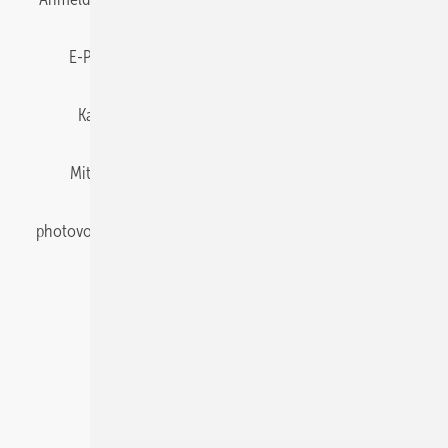
E-Paper
Gentner Energy Media
Impressum
Karriere bei Gentner
Team
Mediaservice
Mitgliedschaften und Engagement
Newsletter
photovoltaik abonnieren
Privacy Manager
pv Europe
RSS-Feed
Veranstaltungen / Webinare
© 2026 photovoltaik