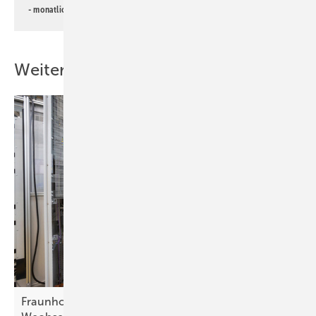
- monatlicher
Newsletter PV für die Landwirtschaft
Weitere Inhalte
Fraunhofer ISE: Netzbildende Funktionen von