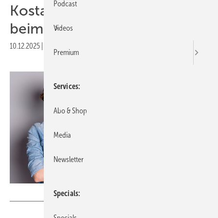
Podcast
Kostal erhöht Eingangsstrom
beim Plenticore Plus G2
Videos
10.12.2025
|
Druckvorschau
Premium
Services
Abo & Shop
Media
Newsletter
Kostal
Specials
Specials