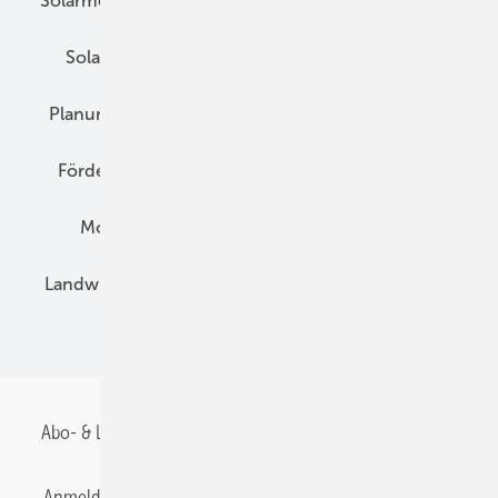
Solarmodule
DC-Technik
Wechselrichter
Solarspeicher
AC-Technik
Wartung
Planung
E-Mobilität
Wärme
Recht
Förderung
Preise
Hybridgeneratoren
Montage
Installation
Solarparks
Landwirtschaft
Mieterstrom
Fachhandel
BIPV
Abo- & Leserservice
AGB
Alle Inhalte chronologisch
Anmelden
Anmeldung & Registrierung
Datenschutz