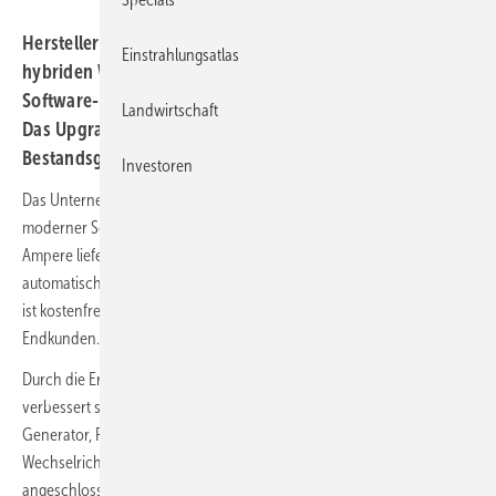
Hersteller Kostal hat den maximalen Eingangsstrom des
Einstrahlungsatlas
hybriden Wechselrichters Plenticore Plus G2 per
Software-Update auf 15 Ampere pro MPP-Tracker erhöht.
Landwirtschaft
Das Upgrade erfolgt automatisch und betrifft Neu- sowie
Bestandsgeräte.
Investoren
Das Unternehmen reagiert damit auf die steigende Stromstärke
moderner Solarmodule, die zunehmend Ströme zwischen 14 und 15
Ampere liefern. Das Upgrade für mehr Leistung wird durch ein
automatisches Update bereitgestellt und auf alle Geräte aufgespielt. Es
ist kostenfrei und erfordert keinen Eingriff durch Installateure oder
Endkunden.
Durch die Erhöhung des maximalen Eingangsstroms auf 15 Ampere
verbessert sich laut Kostal die Effizienz des Gesamtsystems aus
Generator, Plenticore Plus G2 und Hochvoltbatterie. Der
Wechselrichter kann den erzeugten Strom effizienter in die
angeschlossene Batterie leiten, was Ladezeiten verkürzt und die