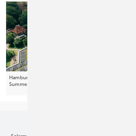
Hamburger Mieterstromprojekt mit virtuellem
Summenzähler
gebaut
Unsere Themen