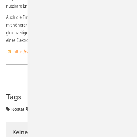
nutzbare Energiemenge erhöht.
Auch die Entladeleistung wird optimiert: Energie aus der Batterie kann
mit höherer Leistung ins Hausnetz eingespeist werden, etwa beim
gleichzeitigen Betrieb mehrerer Großverbraucher oder beim Laden
eines Elektroautos. (nhp)
https://www.kostal-solar-electric.com
Teilen
Link kopieren
Tags
Kostal
Wechselrichter
Keine Zeit? Kein Problem mit dem PV