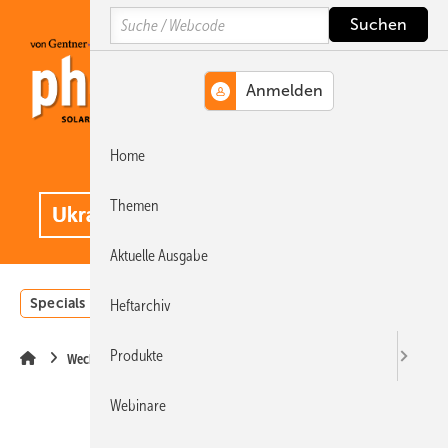
Springe
Springe
Springe
Search
auf
auf
auf
Hauptinhalt
Hauptmenü
SiteSearch
Home
MENÜ
.
Themen
Aktuelle Ausgabe
Specials
Einstrahlungsatlas
Landwirtschaft
Invest
Heftarchiv
Produkte
Wechselrichter
Webinare