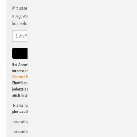
Mit unserem Newsletter erhalten Sie regelmäßig von uns
ausgewählte Informationen und Neuigkeiten, gebündelt und
kostenlos direkt ins Postfach.
Bei Anmeldung zu diesem Newsletter bin ich damit einverstanden, über
interessante Verlags- und Online-Angebote
der Marken der Alfons W.
Gentner Verlag GmbH & Co. KG
informiert zu werden. Diese
Einwilligung kann ich jederzeit widerrufen und eine Abmeldung ist
jederzeit möglich. Informationen zum Umgang mit Daten finden Sie
auch in unserer
Datenschutzerklärung
.
Nichts für Sie dabei? Dann lesen Sie doch einen unserer weiteren
photovoltaik-Newsletter!
- monatlicher
Newsletter für Investoren
- monatlicher
Newsletter PV für die Landwirtschaft