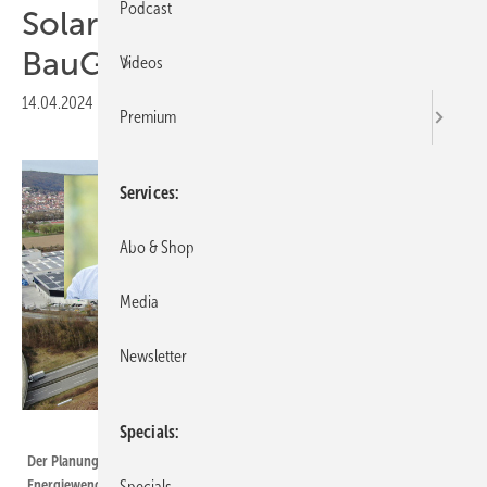
Podcast
Solarparks: Ist der Turbo im
BauGB gezündet?
Videos
14.04.2024
|
Druckvorschau
Premium
Services
Abo & Shop
Media
Newsletter
Stadtwerke Tübingen/privat
Specials
Der Planung von Solarparks muss beschleunigt werden, solle die
Energiewende vorankommen.
Specials