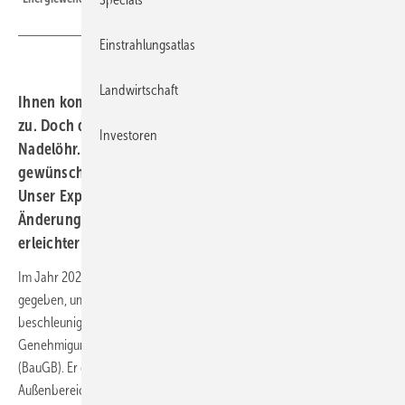
Einstrahlungsatlas
Landwirtschaft
Ihnen kommt bei der Energiewende eine Schlüsselrolle
zu. Doch das öffentliche Baurecht erweist sich als
Investoren
Nadelöhr. Es entscheidet, ob eine Anlage am
gewünschten Standort überhaupt gebaut werden darf.
Unser Experte Dr. Thomas Binder erläutert, welche
Änderungen im Baugesetzbuch die Genehmigungen
erleichtern könnten.
Im Jahr 2023 hat es verschiedene Änderungen im Baugesetzbuch
gegeben, um den Ausbau der Solarparks zu vereinfachen und zu
beschleunigen. Zentrale Norm für die Frage, wie das
Genehmigungsverfahren abläuft, ist Paragraf 35 Baugesetzbuch
(BauGB). Er geregelt, unter welchen Voraussetzungen ein Vorhaben im
Außenbereich gebaut werden darf.