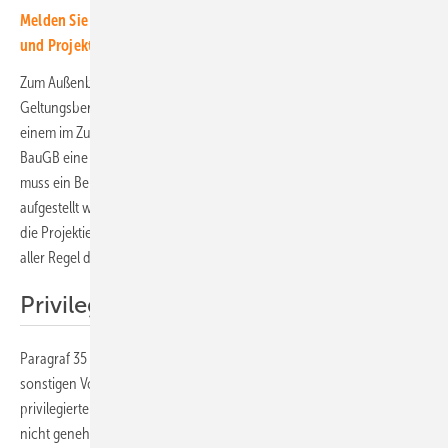
Melden Sie sich jetzt zum monatlichen Newsletter für Investoren
und Projektentwickler an!
Zum Außenbereich gehören alle Grundstücke, die weder im
Geltungsbereich eines qualifizierten Bebauungsplans liegen noch in
einem im Zusammenhang bebauten Ortsteil. Wenn über Paragraf 35
BauGB eine Zulässigkeit des Vorhabens nicht erreicht werden kann,
muss ein Bebauungsplan für die Errichtung der Photovoltaikanlage
aufgestellt werden. Da dieses Verfahren zeit- und arbeitsintensiv ist, ist
die Projektierung von Freiflächenanlagen nach Paragraf 35 BauGB in
aller Regel die bevorzugte Variante.
Privilegierte und sonstige Vorhaben
Paragraf 35 BauGB unterscheidet zwischen privilegierten und
sonstigen Vorhaben. Wenn eine Photovoltaikanlage nicht zu den
privilegierten Vorhaben zählt, ist sie in der Regel im Außenbereich
nicht genehmigungsfähig. Es muss zunächst ein Bebauungsplan