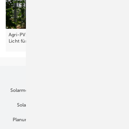
Agri-PV: Höherer Stromertrag bei ausreichend
Licht für Pflanzen
möglich
Unsere Themen
Solarmodule
DC-Technik
Wechselrichter
Solarspeicher
AC-Technik
Wartung
Planung
E-Mobilität
Wärme
Recht