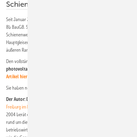
Schienenwegen
Seit Januar 2023 gibt es die Privilegierung nach Paragraf 35 Abs. 1 Nr.
8b BauGB. Sie betrifft Photovoltaikanlagen längs zu Autobahnen oder
Schienenwegen des übergeordneten Netzes mit mindestens zwei
Hauptgleisen. Der Abstand darf höchstens 200 Meter gemessen vom
äußeren Rand der Fahrbahn sein. (gekürzt, HS)
Den vollständigen Praxisreport lesen Sie in der Aprilausgabe der
photovoltaik
, die soeben erschienen ist.
Online haben wir den
Artikel hier für Sie freigestellt.
Sie haben noch kein Abo?
Hier finden Sie unser Premium-Angebot!
Der Autor: Dr. Thomas Binder
ist Rechtsanwalt.
Seine Kanzlei in
Freiburg im Breisgau
ist auf das EEG und Solarenergie spezialisiert. Seit
2004 berät er seine Klienten deutschlandweit zu allen Rechtsfragen
rund um die Photovoltaik. Er kennt die technischen und
betriebswirtschaftlichen Hintergründe einer Solarinvestition ebenso