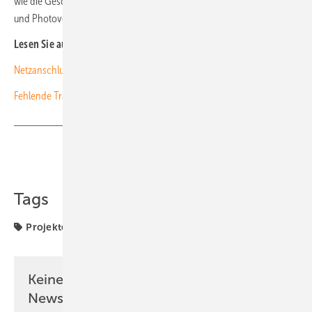
wie die Geschäftspraxis zwischen Netzbetreibern, Anlagenbetreibern
und Photovoltaikfachfirmen.
Lesen Sie auch:
Netzanschluss: Rechte der Anlagenbetreiber gestärkt
Fehlende Transparenz beim Rennen um den Netzanschluss
Teilen
Link kopieren
Tags
Projekte
Recht
Keine Zeit? Kein Problem mit dem PV
Newsletter!