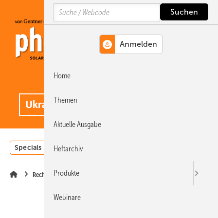
Springe
Springe
Springe
Search
auf
auf
auf
Hauptinhalt
Hauptmenü
SiteSearch
Home
MENÜ
.
Themen
Aktuelle Ausgabe
Specials
Einstrahlungsatlas
Landwirtschaft
Invest
Heftarchiv
Produkte
Recht
Webinare