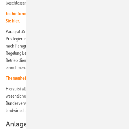
beschlossen werden.
Fachinformationen für die Geldanlage in Solarprojekten finden
Sie hier.
Paragraf 35 BauGB unterscheidet neun Tatbestände der
Privilegierung. Seit langem wird diskutiert, ob Solaranlagen bereits
nach Paragraf 35 Abs. 1 Nr. 1 BauGB privilegiert sein können. Diese
Regelung betrifft Anlagen, die einem land- oder forstwirtschaftlichen
Betrieb dienen und nur einen untergeordneten Teil der Betriebsfläche
einnehmen.
Themenheft über Solarparks erschienen
Hierzu ist allerdings erforderlich, dass die Photovoltaikanlage den
wesentlichen Teil des Stroms – in einem Urteil des
Bundesverwaltungsgerichts ist von zwei Dritteln die Rede – dem
landwirtschaftlichen Betrieb zur Verfügung stellt.
Anlagen an Straßen und