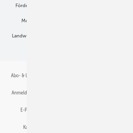
Förderung
Preise
Hybridgeneratoren
Montage
Installation
Solarparks
Landwirtschaft
Mieterstrom
Fachhandel
BIPV
Abo- & Leserservice
AGB
Alle Inhalte chronologisch
Anmelden
Anmeldung & Registrierung
Datenschutz
E-Paper
Gentner Energy Media
Impressum
Karriere bei Gentner
Team
Mediaservice