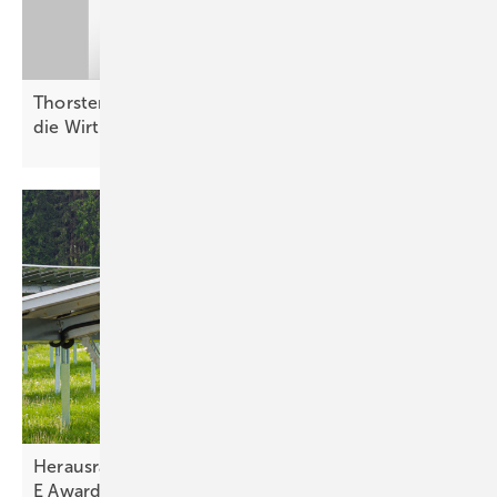
Thorsten Blanke von Belectric: „Batterien helfen,
die Wirtschaftlichkeit zu
verbessern“
Herausragende Projekte im Finale der The smarter
E
Awards