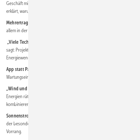
Geschäft mit Green Assets eingestiegen. CEO Christian Hürlimann
erklärt, warum.
Mehrertrag im Winter:
Die Schweizer bauen Solarparks, um vor
allem in der kalten Jahreszeit von alpinen Bedingungen zu profitieren.
„Viele Technologien bieten“:
Wojtek Swietochowski von Abo Wind
sagt: Projektierer sollten sich breit aufstellen, um das große Ganze der
Energiewende nicht zu vergessen.
App statt Papierkram:
Mit digitalen Tools lassen sich
Wartungseinsätze effizienter planen. Die Mitarbeiter sparen viel Zeit.
„Wind und Sonne passen gut“:
Felix Grolman von VSB Neue
Energien rät, Photovoltaik und Windkraft in Hybridprojekten zu
kombinieren.
Sonnenstrom für den Airport:
In Wien wurde ein Solarpark errichtet,
der besondere Auflagen erfüllen musste. Denn die Flugsicherheit hat
Vorrang.