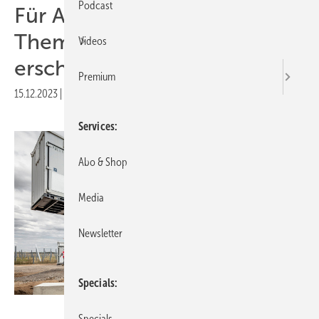
Podcast
Für Abonnenten: Neues
Themenheft über Solarparks
Videos
erschienen
Premium
15.12.2023
|
Druckvorschau
Services
Abo & Shop
Media
Newsletter
Specials
EnBW/Paul Langrock
Specials