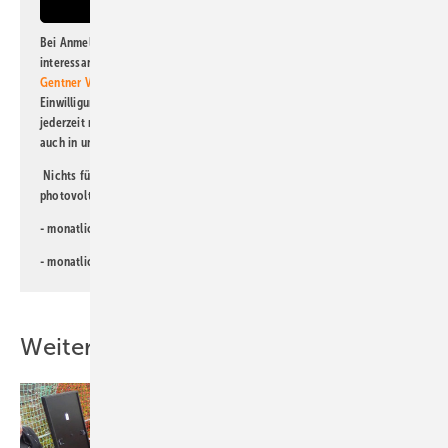
Bei Anmeldung zu diesem Newsletter bin ich damit einverstanden, über
interessante Verlags- und Online-Angebote
der Marken der Alfons W.
Gentner Verlag GmbH & Co. KG
informiert zu werden. Diese
Einwilligung kann ich jederzeit widerrufen und eine Abmeldung ist
jederzeit möglich. Informationen zum Umgang mit Daten finden Sie
auch in unserer
Datenschutzerklärung
.
Nichts für Sie dabei? Dann lesen Sie doch einen unserer weiteren
photovoltaik-Newsletter!
- monatlicher
Newsletter für Investoren
- monatlicher
Newsletter PV für die Landwirtschaft
Weitere Inhalte