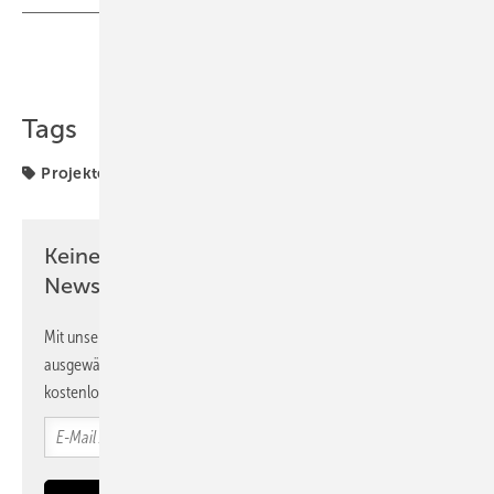
Teilen
Link kopieren
Tags
Projekte
Solarparks
Themenheft
Keine Zeit? Kein Problem mit dem PV
Newsletter!
Mit unserem Newsletter erhalten Sie regelmäßig von uns
ausgewählte Informationen und Neuigkeiten, gebündelt und
kostenlos direkt ins Postfach.