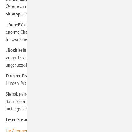
Österreich nutzt Sonnenstrom, um Früchte zu kühlen. Ein
Stromspeicher steuert die Energieflüsse.
„Agri-PV sichert die Betriebe“:
Erich Merkle von Gridparity sieht
enorme Chancen für die Landwirtschaft. Und beschreibt die
Innovationen, die dieses Marktsegment braucht.
„Noch kein Selbstläufer“:
Die Energiewende in der Schweiz geht
voran. David Stickelberger von Swissolar sagt: Es gibt noch viele
ungenutzte Potenziale.
Direkter Draht zum Lieferanten:
In Österreich stoßen PPA noch auf
Hürden. Mit gutem Willen geht aber alles.
Sie haben noch kein Abonnement?
Dann melden Sie sich hier an
,
damit Sie künftig alle Hefte rechtzeitig ins Haus bekommen und unser
umfangreiches Archiv voll nutzen können.
Lesen Sie auch:
Für Abonnenten: Neues Themenheft über Gewerbespeicher