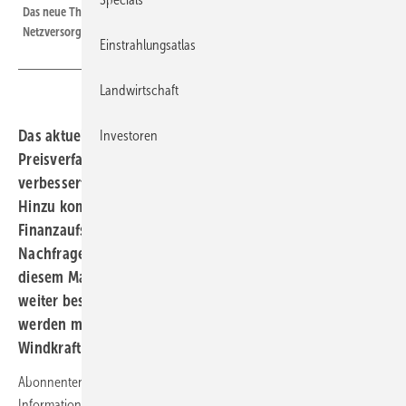
Das neue Themenheft im Dezember 2023 widmet sich Solarparks und der
Netzversorgung.
Einstrahlungsatlas
Landwirtschaft
Das aktuelle Heft erschien am 19. Dezember 2023. Der
Investoren
Preisverfall bei Solarkomponenten und Speichern
verbessert die Wirtschaftlichkeit großer Solarprojekte.
Hinzu kommen neue Regelungen der EU und der
Finanzaufsicht, die grüne Assets begünstigen. Die
Nachfrage von Investoren steigt stark, der Zubau in
diesem Marktsegment brummt und wird sich auch 2024
weiter beschleunigen. Und: Immer mehr Solarparks
werden mit Batteriespeichern und in Kombination mit
Windkraft gebaut.
Abonnenten sind bei uns im Vorteil: Sie erhalten nutzwertige
Informationen für ihr Solargeschäft aus erster Hand. In wenigen