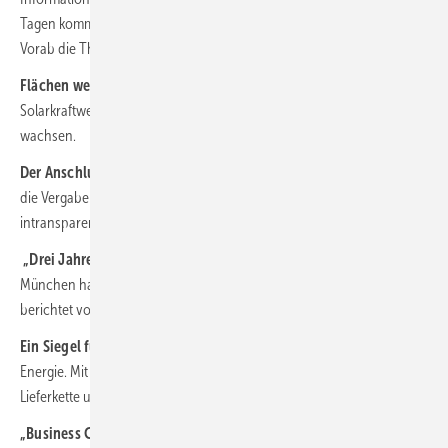
Tagen kommt das neue Themenheft „Solarparks“ auf ihren Tisch.
Vorab die Themen im Überblick:
Flächen werden grüne Assets:
Das Marktsegment der
Solarkraftwerke gewinnt an Bedeutung und dürfte 2024 weiter
wachsen.
Der Anschluss ist (k)ein Glücksspiel:
Bislang ist das Verfahren für
die Vergabe der Anschlusspunkte durch die Netzbetreiber
intransparent und ungeregelt. Das muss sich ändern.
„Drei Jahre bis zum Votum“:
Thomas Schoy vom Privaten Institut in
München hat ein Verfahren bei der Clearingstelle angestrengt. Er
berichtet von seinen Erfahrungen.
Ein Siegel für grüne Investitionen:
Solarparks erzeugen saubere
Energie. Mit der ESG-Prüfung weisen sie soziale Standards in der
Lieferkette und Naturschutz nach.
„Business Case für Investoren“:
Die Schweizer MET Group ist in das