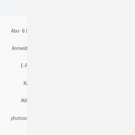
BIPV
Abo- & Leserservice
AGB
Alle Inhalte chronologisch
Anmelden
Anmeldung & Registrierung
Datenschutz
E-Paper
Gentner Energy Media
Impressum
Karriere bei Gentner
Team
Mediaservice
Mitgliedschaften und Engagement
Newsletter
photovoltaik abonnieren
Privacy Manager
pv Europe