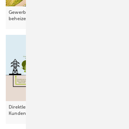
Gewerbegebäude direkt mit Sonnenstrom
beheizen
Direktleitung: Ausweg aus dem Dilemma der
Kundenanlage