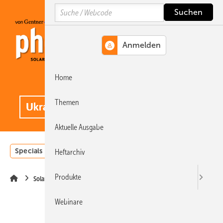
Springe
Springe
Springe
Search
auf
auf
auf
Hauptinhalt
Hauptmenü
SiteSearch
Home
MENÜ
.
Themen
Aktuelle Ausgabe
Specials
Einstrahlungsatlas
Landwirtschaft
Invest
Heftarchiv
Produkte
Solarparks
Webinare