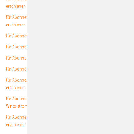
erschienen
Für Abonnenten: Neues Themenheft über solarelektrische Gebäude
erschienen
Für Abonnenten: Neues Themenheft über E-Ladetechnik erschienen
Für Abonnenten: Neues Themenheft über Wechselrichter erschienen
Für Abonnenten: Neues Themenheft über Solarspeicher erschienen
Für Abonnenten: Neues Themenheft über Solarmodule ist erschienen
Für Abonnenten: Neues Themenheft über Montagetechnik
erschienen
Für Abonnenten: Neues Themenheft über Hybridgeneratoren für
Winterstrom erschienen
Für Abonnenten: Neues Themenheft über Prävention und Wartung
erschienen