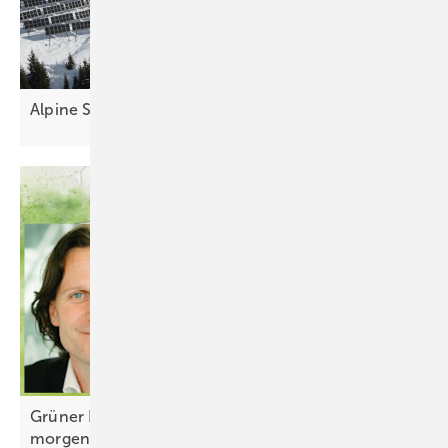
Alpine Solarparks laufen
gut
Grüner Bluff: Staffelgeschosse sind Bauschrott von
morgen