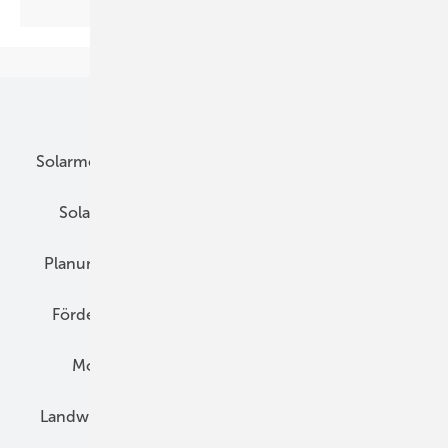
Unsere Themen
Solarmodule
DC-Technik
Wechselrichter
Solarspeicher
AC-Technik
Wartung
Planung
E-Mobilität
Wärme
Recht
Förderung
Preise
Hybridgeneratoren
Montage
Installation
Solarparks
Landwirtschaft
Mieterstrom
Fachhandel