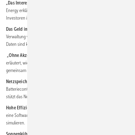
„Das Interesse der Anleger wächst“:
Maximilian Boecking von WI
Energy erklärt, welche Erwartungen private und institutionelle
Investoren in Solarprojekte haben.
Das Geld im Blick behalten (Webinar):
Die betriebswirtschaftliche
Verwaltung von Solarparks ist ohne Software kaum möglich. Denn die
Daten sind komplex.
„Ohne Akzeptanz keine Projekte“:
Speicherexperte Hans Urban
erläutert, wie größere Projekte zum Erfolg geführt werden –
gemeinsam mit allen Beteiligten.
Netzspeicher werden Standard:
Künftig werden Solarparks mit
Batteriecontainern ausgestattet. Das hilft dem Stromgeschäft und
stützt das Netz gleichermaßen.
Hohe Effizienz, aber instabil:
Forscher der HTWK Leipzig haben
eine Software entwickelt, um den Einsatz von Perowskitmodulen zu
simulieren.
Sonnenkühlung für Knollen:
Eine Erzeugergemeinschaft in