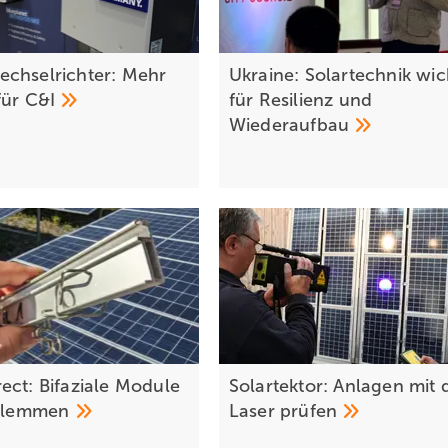
chselrichter: Mehr
Ukraine: Solartechnik wic
für
C&I
für Resilienz und
Wiederaufbau
ect: Bifaziale Module
Solartektor: Anlagen mit
klemmen
Laser
prüfen