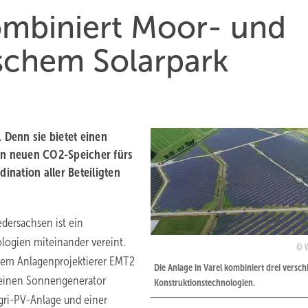
kombiniert Moor- und
ischem Solarpark
 Denn sie bietet einen
nen neuen CO2-Speicher fürs
dination aller Beteiligten
edersachsen ist ein
logien miteinander vereint.
dem Anlagenprojektierer EMT2
Die Anlage in Varel kombiniert drei versc
 einen Sonnengenerator
Konstruktionstechnologien.
gri-PV-Anlage und einer