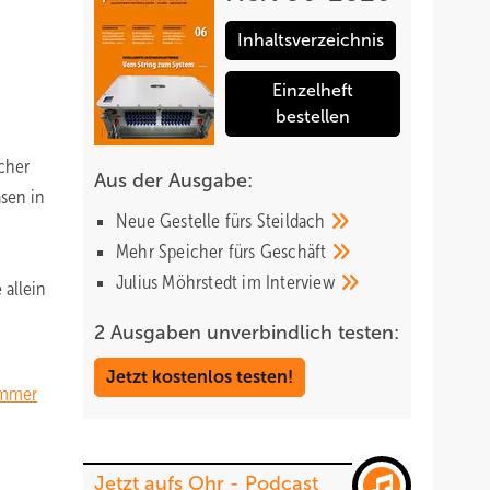
Inhaltsverzeichnis
Einzelheft
bestellen
cher
Aus der Ausgabe:
asen in
Neue Gestelle fürs
Steildach
Mehr Speicher fürs
Geschäft
Julius Möhrstedt im
Interview
 allein
2 Ausgaben unverbindlich testen:
Jetzt kostenlos testen!
immer
Jetzt aufs Ohr - Podcast