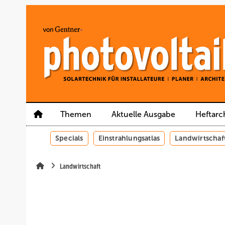
Springe
Springe
Springe
auf
auf
auf
Hauptinhalt
Hauptmenü
SiteSearch
Themen
Aktuelle Ausgabe
Heftarc
Specials
Einstrahlungsatlas
Landwirtschaf
Landwirtschaft