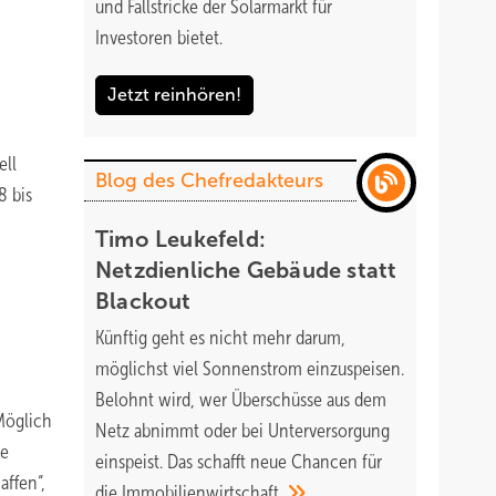
und Fallstricke der Solarmarkt für
Investoren bietet.
Jetzt reinhören!
ell
Blog des Chefredakteurs
8 bis
Timo Leukefeld:
Netzdienliche Gebäude statt
Blackout
Künftig geht es nicht mehr darum,
möglichst viel Sonnenstrom einzuspeisen.
Belohnt wird, wer Überschüsse aus dem
 Möglich
Netz abnimmt oder bei Unterversorgung
ie
einspeist. Das schafft neue Chancen für
affen“,
die
Immobilienwirtschaft.