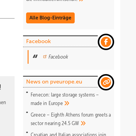
Alle Blog-Einträge
Facebook
Facebook
News on pveurope.eu
!
Fenecon: large storage systems –
nen
made in
Europe
Greece – Eighth Athens forum greets a
sector nearing 24.5
GW
Croatian and Italian associations join