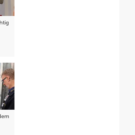
htig
 dem