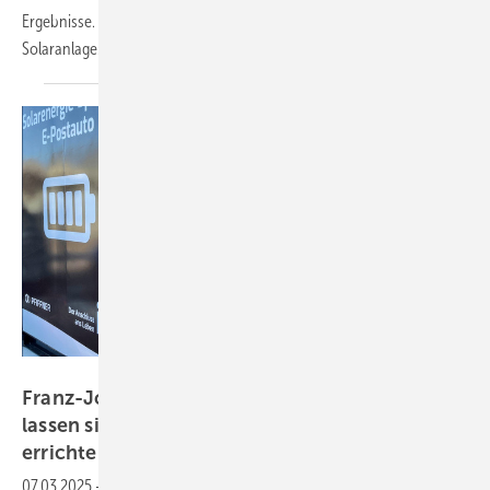
Ergebnisse. Die Erträge sind höher als auf einer Referenzfläche ohne
Solaranlage.
Fenecon
Franz-Josef Feilmeier von Fenecon „Speicher
lassen sich mit einer Solaranlage schneller
errichten“
07.03.2025
-
Bei den Großspeichern steht immer die Frage im Raum,