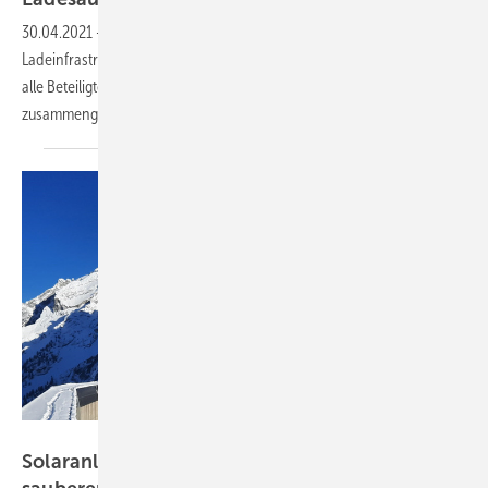
30.04.2021
-
Wenn ein Mieterstromprojekt direkt mit einer
Ladeinfrastruktur für Elektrofahrzeuge kombiniert wird, bringt das für
alle Beteiligten einige Vorteile. Welche das sind, hat Polarstern
zusammengefasst.
EWZ
Solaranlage an alpiner Staumauer liefert viel