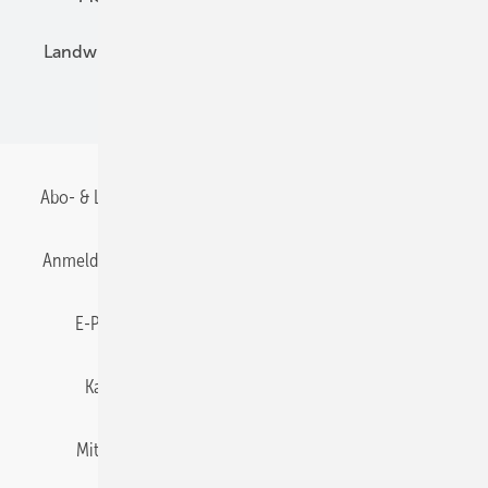
Landwirtschaft
Mieterstrom
Fachhandel
BIPV
Abo- & Leserservice
AGB
Alle Inhalte chronologisch
Anmelden
Anmeldung & Registrierung
Datenschutz
E-Paper
Gentner Energy Media
Impressum
Karriere bei Gentner
Team
Mediaservice
Mitgliedschaften und Engagement
Newsletter