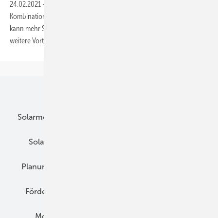
24.02.2021
-
Immer mehr Mieterstromprojekte werden als
Kombination aus Photovoltaik und Wärmepumpe realisiert. Dadurch
kann mehr Solarstrom vor Ort verbraucht werden. Das hat aber noch
weitere
Vorteile.
Unsere Themen
Solarmodule
DC-Technik
Wechselrichter
Solarspeicher
AC-Technik
Wartung
Planung
E-Mobilität
Wärme
Recht
Förderung
Preise
Hybridgeneratoren
Montage
Installation
Solarparks