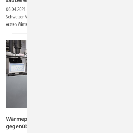
sauberen Strom im
Winter
06.04.2021
-
Die Anlage an der Staumauer des Albignasees in den
Schweizer Alpen ist seit einem halben Jahr in Betrieb. Die Erträge des
ersten Winters bestätigen die positive Prognose der
Planer.
Viessmann
Wärmepumpen haben Vorteile im Mieterstrom
gegenüber
BHKW