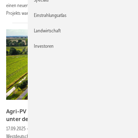
einen neuen CO2-Speicher fürs Klima. Bei der Realisierung des
Projekts war die Koordination aller Beteiligten von
Vorteil.
Einstrahlungsatlas
Landwirtschaft
Investoren
Gridparity
Agri-PV – Landwirt erzielt höhere Erträge
unter den Modulen als auf
Referenzfläche
17.09.2025
-
Eine solare Trackeranlage auf einem Acker in
Westdeutschland zeigt nach der ersten Saison vielversprechende