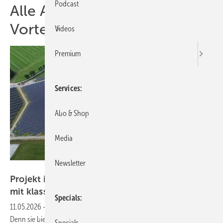
Podcast
Alle Artikel zum Thema
Vorteile
Videos
Premium
Services
Abo & Shop
Media
Newsletter
WI Energy
Projekt in Varel kombiniert Moor- und Agri-PV
mit klassischem
Solarpark
Specials
11.05.2026
-
Die Anlage verknüpft Ökologie mit Wirtschaftlichkeit.
Denn sie bietet einen Zusatznutzen für die Landwirtschaft und schafft
Specials