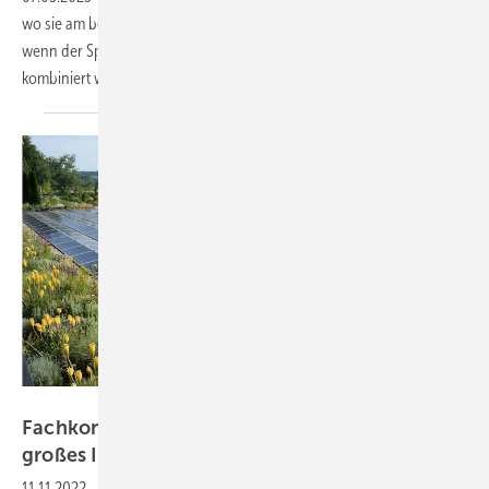
wo sie am besten platziert sind. Klar ist aber, dass es immer besser ist,
wenn der Speicher in Kombination mit einer Erzeugungsanlage
kombiniert wird. Dann ist auch die Refinanzierung
einfacher.
BuGG
Fachkongress: Solares Gründach stößt auf
großes
Interesse
11.11.2022
-
Über 400 Teilnehmer haben sich auf dem