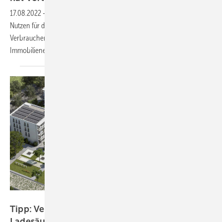
17.08.2022
-
Ein solares Gründach bietet sowohl Strom als auch einen
Nutzen für das Mikroklima in Städten. Deshalb rät die
Verbraucherzentrale NRW zur Kombination und gibt Tipps, worauf
Immobilieneigentümer achten
sollten.
Polarstern
Tipp: Verpflichtende Installation von
Ladesäulen mit Mieterstrom
kombinieren