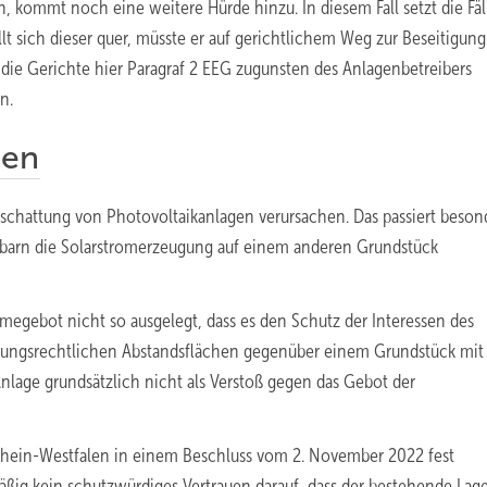
 kommt noch eine weitere Hürde hinzu. In diesem Fall setzt die Fä
lt sich dieser quer, müsste er auf gerichtlichem Weg zur Beseitigung
ie Gerichte hier Paragraf 2 EEG zugunsten des Anlagenbetreibers
n.
ben
chattung von Photovoltaikanlagen verursachen. Das passiert beson
barn die Solarstromerzeugung auf einem anderen Grundstück
egebot nicht so ausgelegt, dass es den Schutz der Interessen des
dnungsrechtlichen Abstandsflächen gegenüber einem Grundstück mit
Anlage grundsätzlich nicht als Verstoß gegen das Gebot der
drhein-Westfalen in einem Beschluss vom 2. November 2022 fest
ßig kein schutzwürdiges Vertrauen darauf, dass der bestehende Lage