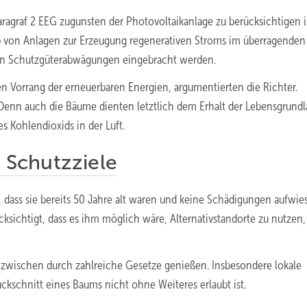
aragraf 2 EEG zugunsten der Photovoltaikanlage zu berücksichtigen is
eb von Anlagen zur Erzeugung regenerativen Stroms im überragenden
ng in Schutzgüterabwägungen eingebracht werden.
n Vorrang der erneuerbaren Energien, argumentierten die Richter.
 Denn auch die Bäume dienten letztlich dem Erhalt der Lebensgrund
s Kohlendioxids in der Luft.
Schutzziele
ass sie bereits 50 Jahre alt waren und keine Schädigungen aufwie
ksichtigt, dass es ihm möglich wäre, Alternativstandorte zu nutzen
nzwischen durch zahlreiche Gesetze genießen. Insbesondere lokale
ckschnitt eines Baums nicht ohne Weiteres erlaubt ist.