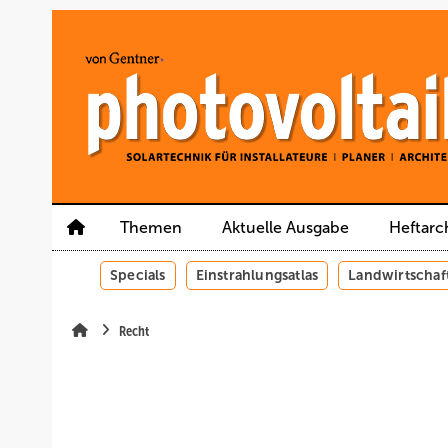
Springe
Springe
Springe
auf
auf
auf
Hauptinhalt
Hauptmenü
SiteSearch
Themen
Aktuelle Ausgabe
Heftarc
Specials
Einstrahlungsatlas
Landwirtschaf
Recht