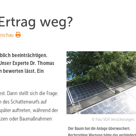
Ertrag weg?
rschau
blich beeinträchtigen.
. Unser Experte Dr. Thomas
h bewerten lässt. Ein
t. Dann stellt sich die Frage:
n des Schattenwurfs auf
päter auftreten, während der
flanzen oder Baumaßnahmen
Foto: VGH Versicherungen, 
Der Baum hat die Anlage überwuchert.
Rechtzeitige Wartung hätte das verhindert