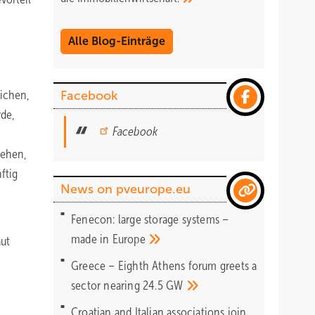
Alle Blog-Einträge
eichen,
Facebook
rde,
Facebook
iehen,
ftig
News on pveurope.eu
Fenecon: large storage systems –
made in
Europe
aut
Greece – Eighth Athens forum greets a
sector nearing 24.5
GW
Croatian and Italian associations join