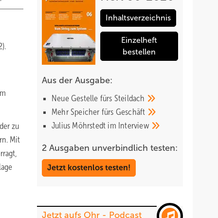
Inhaltsverzeichnis
Einzelheft
).
bestellen
Aus der Ausgabe:
em
Neue Gestelle fürs
Steildach
Mehr Speicher fürs
Geschäft
Julius Möhrstedt im
Interview
der zu
n. Mit
2 Ausgaben unverbindlich testen:
rragt,
lage
Jetzt kostenlos testen!
Jetzt aufs Ohr - Podcast