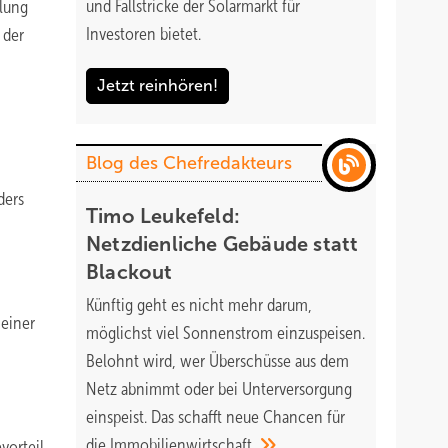
und Fallstricke der Solarmarkt für
llung
Investoren bietet.
 der
Jetzt reinhören!
Blog des Chefredakteurs
ders
Timo Leukefeld:
Netzdienliche Gebäude statt
Blackout
Künftig geht es nicht mehr darum,
 einer
möglichst viel Sonnenstrom einzuspeisen.
Belohnt wird, wer Überschüsse aus dem
Netz abnimmt oder bei Unterversorgung
einspeist. Das schafft neue Chancen für
die
Immobilienwirtschaft.
vorteil