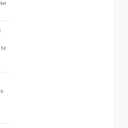
cker
i
 für
ch