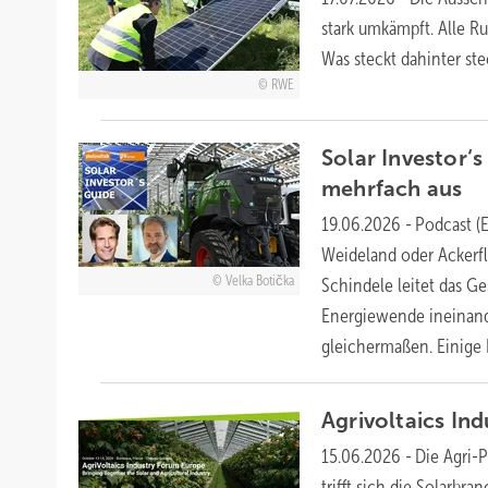
stark umkämpft. Alle R
Was steckt dahinter ste
RWE
Solar Investor‘
mehrfach
aus
19.06.2026
-
Podcast (
Weideland oder Ackerf
Velka Botička
Schindele leitet das Ge
Energiewende ineinande
gleichermaßen. Einige
Agrivoltaics In
15.06.2026
-
Die Agri-P
trifft sich die Solarbr