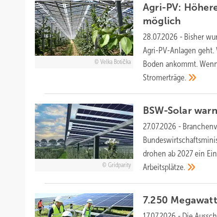
Agri-PV: Höhere
möglich
28.07.2026
-
Bisher wu
Agri-PV-Anlagen geht. W
Velka Botička
Boden ankommt. Wenn S
Stromerträge.
BSW-Solar warn
27.07.2026
-
Branchenve
Bundeswirtschaftsmini
drohen ab 2027 ein Ein
Gridparity
Arbeitsplätze.
7.250 Megawatt
17.07.2026
-
Die Aussch