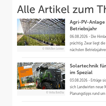
Alle Artikel zum 
Agri-PV-Anlage 
Betriebsjahr
06.08.2026
-
Die Himbe
prächtig. Zwar liegt d
RWA/Ben Leitner
nächsten Betriebsjahr
Solartechnik fü
im
Spezial
03.08.2026
-
Erträge s
sich Landwirten neue M
Velka Botička
Planungstipps rund um