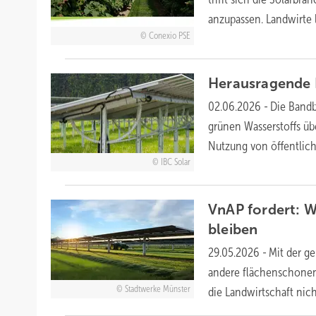
anzupassen. Landwirte
Conexio PSE
Herausragende P
02.06.2026
-
Die Bandb
grünen Wasserstoffs üb
Nutzung von öffentlic
IBC Solar
VnAP fordert: W
bleiben
29.05.2026
-
Mit der g
andere flächenschonend
Stadtwerke Münster
die Landwirtschaft ni