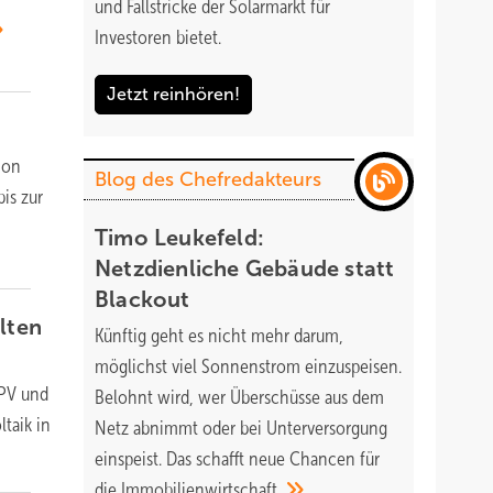
und Fallstricke der Solarmarkt für
Investoren bietet.
Jetzt reinhören!
ion
Blog des Chefredakteurs
is zur
Timo Leukefeld:
Netzdienliche Gebäude statt
Blackout
lten
Künftig geht es nicht mehr darum,
möglichst viel Sonnenstrom einzuspeisen.
-PV und
Belohnt wird, wer Überschüsse aus dem
taik in
Netz abnimmt oder bei Unterversorgung
einspeist. Das schafft neue Chancen für
die
Immobilienwirtschaft.