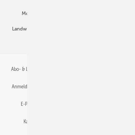
Montage
Installation
Solarparks
Landwirtschaft
Mieterstrom
Fachhandel
BIPV
Abo- & Leserservice
AGB
Alle Inhalte chronologisch
Anmelden
Anmeldung & Registrierung
Datenschutz
E-Paper
Gentner Energy Media
Impressum
Karriere bei Gentner
Team
Mediaservice