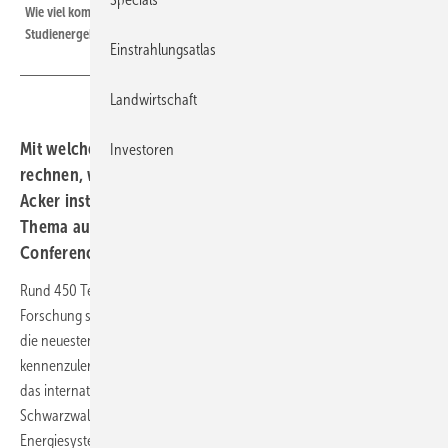
Wie viel kommt am Ende heraus: Auf der Agri-PV-Konferenz wurden die
Studienergebnisse kontrovers diskutiert.
Einstrahlungsatlas
Landwirtschaft
Mit welchen Ertragsgewinnen können Landwirte
Investoren
rechnen, wenn sie zusätzlich eine Solaranlage auf ihrem
Acker installieren. Unter anderem dies war ein zentrales
Thema auf der diesjährigen Agrivoltaics World
Conference in Freiburg.
Rund 450 Teilnehmer aus der Solarindustrie, Landwirtschaft und
Forschung sind in das sonnige Freiburg im Breisgau gekommen, um
die neuesten Entwicklungen rund um die Agriphotovoltaik
kennenzulernen. Bereits zum sechsten Mal organisiert Connexio-PSE
das internationale Agri-PV-Treffen – in diesem Jahr in der
Schwarzwaldstadt, die auch das Fraunhofer-Institut für Solare
Energiesysteme (ISE) beherbergt.