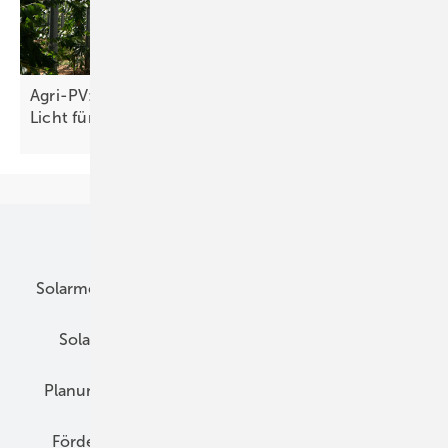
Agri-PV: Höherer Stromertrag bei ausreichend
Licht für Pflanzen
möglich
Unsere Themen
Solarmodule
DC-Technik
Wechselrichter
Solarspeicher
AC-Technik
Wartung
Planung
E-Mobilität
Wärme
Recht
Förderung
Preise
Hybridgeneratoren