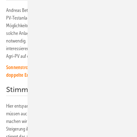
Andreas Bett verweist darauf, dass das Fraunhofer ISE die erste Agri-
PV-Testanlage damals in Hegelbach errichtet hat, um die ersonnenen
Möglichkeiten in der Praxis zu testen. Inzwischen sind schon viele
solche Anlagen gebaut. Doch die Forschung ist immer noch
notwendig. Denn die Landwirte, die sich für solche Lösungen
interessieren, müssen kalkulieren können, welche Auswirkungen die
Agri-PV auf die landwirtschaftlichen Erträge hat.
Sonnenstrom von Acker und Scheune: Unser Spezial für die
doppelte Ernte in Agrarbetrieben
Stimmen die Ertragsversprechen?
Hier entspann sich auf dem Podium eine heftige Diskussion. „Wir
müssen auch die Seite der Landwirte sehen. Denn mit der Agri-PV
machen wir ihnen ein Versprechen, dass die Landwirte eine
Steigerung ihres Einkommens erzielen. Das ist sehr attraktiv. Doch
stimmt das auch?“, fragt Christian Dupraz vom National Research