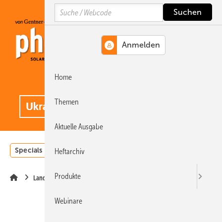
Springe
Springe
Springe
Search
auf
auf
auf
Hauptinhalt
Hauptmenü
SiteSearch
Home
MENÜ
.
Themen
Aktuelle Ausgabe
Specials
Einstrahlungsatlas
Landwirtschaft
Invest
Heftarchiv
Produkte
Landwirtschaft
Webinare