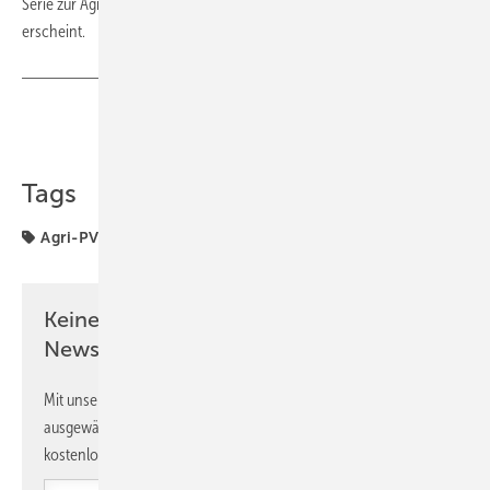
Serie zur Agrivoltaics World Conference 2025 in Freiburg, der morgen
erscheint.
Teilen
Link kopieren
Tags
Agri-PV
Ertrag
Forschung
ISE
Landwirtschaft
Keine Zeit? Kein Problem mit dem PV
Newsletter!
Mit unserem Newsletter erhalten Sie regelmäßig von uns
ausgewählte Informationen und Neuigkeiten, gebündelt und
kostenlos direkt ins Postfach.