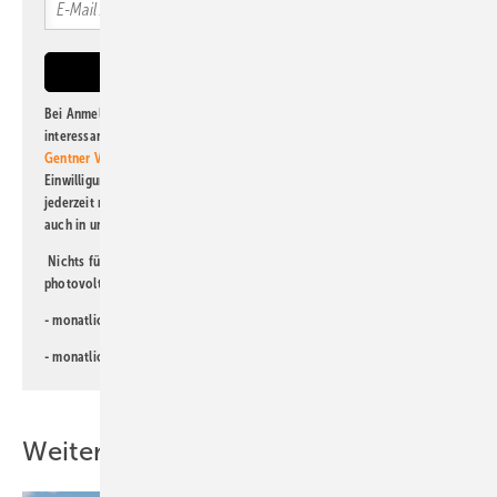
Bei Anmeldung zu diesem Newsletter bin ich damit einverstanden, über
interessante Verlags- und Online-Angebote
der Marken der Alfons W.
Gentner Verlag GmbH & Co. KG
informiert zu werden. Diese
Einwilligung kann ich jederzeit widerrufen und eine Abmeldung ist
jederzeit möglich. Informationen zum Umgang mit Daten finden Sie
auch in unserer
Datenschutzerklärung
.
Nichts für Sie dabei? Dann lesen Sie doch einen unserer weiteren
photovoltaik-Newsletter!
- monatlicher
Newsletter für Investoren
- monatlicher
Newsletter PV für die Landwirtschaft
Weitere Inhalte