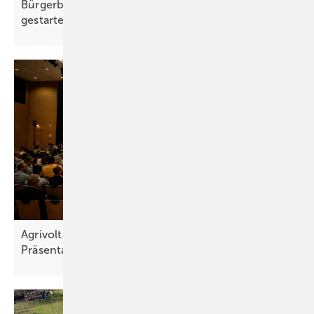
Bürgerbeteiligung an Agri-PV-Park Gersheim
gestartet
Agrivoltaics World Conference: Abstract für eine
Präsentation jetzt
einreichen