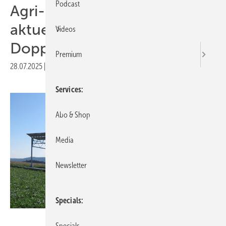
Podcast
Agri-PV-Konferenz zeigt
aktuelle Entwicklungen zur
Videos
Doppelnutzung von Flächen
Premium
28.07.2025
|
Druckvorschau
Services
Abo & Shop
Media
Newsletter
Specials
Fraunhofer ISE
Specials