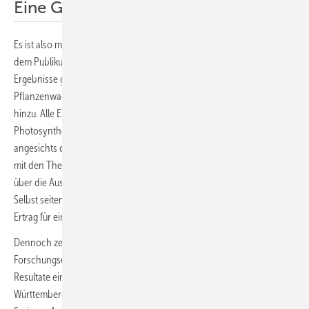
Eine Gewinnspanne angeben
Es ist also mehr Forschung und ehrliche Forschung notwendig. Aus
dem Publikum kam allerdings ein Hinweis, dass es schon sehr viele
Ergebnisse gibt. Zahlreiche Untersuchungen wurden hinsichtlich des
Pflanzenwachstums angestellt. Später kamen dann die Solaranlagen
hinzu. Alle Effekte wurden untersucht – von der Auswirkung auf die
Photosynthese durch die Verschattung bis zum Schutz der Pflanzen
angesichts des fortschreitenden Klimawandels. Die Forscher, die sich
mit den Themen beschäftigen, können den Landwirten eine Spanne
über die Auswirkungen der Photovoltaik auf die Erträge nennen.
Selbst seitens der Agrarforschung kann niemand einen konkreten
Ertrag für eine Fläche nennen.
Dennoch zeigen die auf der Konferenz präsentierten
Forschungsergebnisse in eine interessante Richtung. Wie die aktuellen
Resultate einer Forschungsanlage über Apfelbäumen in Baden-
Württemberg ausgefallen sind, erfahren Sie im nächsten Teil unserer