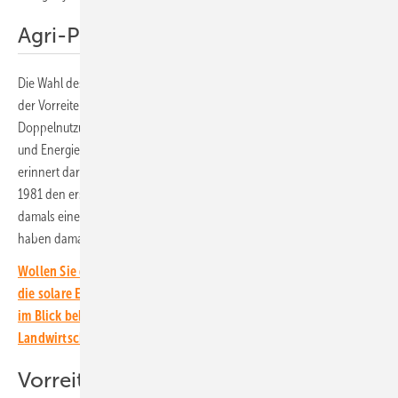
Agri-PV war schon 1981 bekannt
Die Wahl des Ortes ist nicht zufällig. Denn das Fraunhofer ISE ist einer
der Vorreiter bei der Entwicklung von Lösungen und Ideen zur
Doppelnutzung von Landwirtschaftsflächen für die Nahrungsmittel-
und Energieproduktion, wie Institutsleiter Andreas Bett betont. Er
erinnert daran, dass schon Institutsgründer Adolf Götzberger im Jahr
1981 den ersten Ansatz zum Thema veröffentlicht hat. „Dies war
damals eine echte Vision“, sagt Andreas Bett. „Nur wenige Menschen
haben damals an solche Ansätze gedacht.“
Wollen Sie die neuesten Entwicklungen rund um die Agri-PV und
die solare Energiewende in den Landwirtschaftsbetrieben immer
im Blick behalten? Dann abonnieren Sie unseren kostenlosen
Landwirtschafts-Newsletter.
Vorreiter der Agri-PV-Forschung