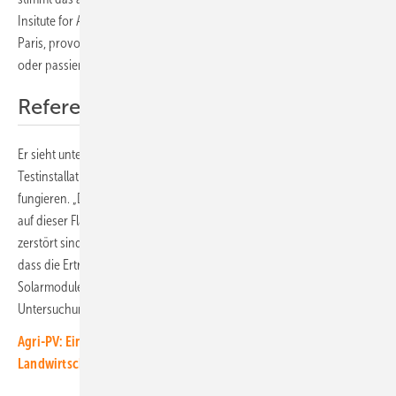
Insitute for Agriculture, Food and Environment (INRAE) mit Sitz in
Paris, provokant. „Sind diese Mehrerträge ein durchschnittlicher Wert
oder passiert das nur einmal alle zehn Jahre?“
Referenzböden schonen
Er sieht unter anderem das Problem bei den Kontrollflächen, die in
Testinstallationen als Vergleich für Erträge ohne Solaranlage
fungieren. „Doch während des Baus der Agri-PV-Testanlage wird oft
auf dieser Fläche das Material gelagert, sodass diese Böden zunächst
zerstört sind“, sagt Christian Dupraz. „Dann ist es nicht verwunderlich,
dass die Erträge auf diesen Böden schlechter sind als unter den
Solarmodulen“, erklärt er mit Blick auf einen möglichen Fehler bei den
Untersuchungen.
Agri-PV: Eine Chance für den Betriebsübergang in der
Landwirtschaft