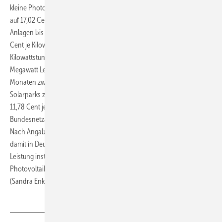
kleine Photovoltaik-Anlagen bis zehn Kilowatt von 17,90 im November
auf 17,02 Cent je Kilowattstunde im Januar sinken. Bei Photovoltaik-
Anlagen bis 40 Kilowatt wird nun eine Vergütung von zunächst 16,98
Cent je Kilowattstunde gezahlt. Diese sinkt dann auf 16,14 Cent je
Kilowattstunde im Januar 2013. Bei Photovoltaik-Anlagen bis einem
Megawatt Leistung bewegen sich die Tarife in den kommenden drei
Monaten zwischen 15,15 und 14,40 Cent je Kilowattstunde sowie bei
Solarparks zwischen einem und zehn Megawatt zwischen 12,39 und
11,78 Cent je Kilowattstunde, wie aus den Berechnungen der
Bundesnetzagentur hervorgeht.
Nach Angaben der Behörde sind bis zum Ende des dritten Quartals
damit in Deutschland in diesem Jahr 6120 Megawatt Photovoltaik-
Leistung installiert worden. Die Gesamtleistung aller installierten
Photovoltaik-Anlagen in Deutschland steige damit auf gut 31 Gigawatt.
(Sandra Enkhardt)