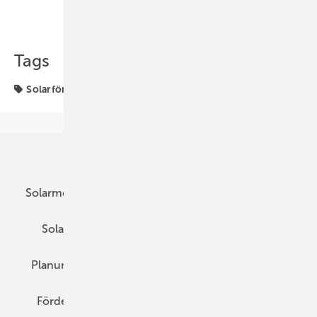
Teilen
Link kopieren
Tags
Solarförderung
Unsere Themen
Solarmodule
DC-Technik
Wechselrichter
Solarspeicher
AC-Technik
Wartung
Planung
E-Mobilität
Wärme
Recht
Förderung
Preise
Hybridgeneratoren