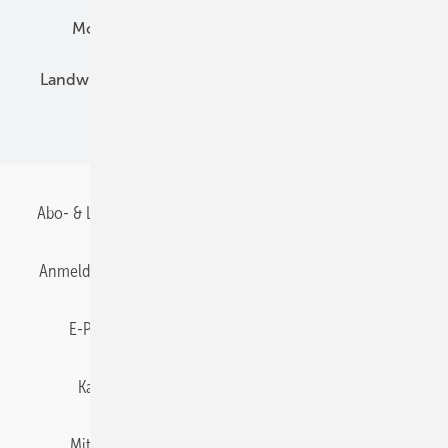
Montage
Installation
Solarparks
Landwirtschaft
Mieterstrom
Fachhandel
BIPV
Abo- & Leserservice
AGB
Alle Inhalte chronologisch
Anmelden
Anmeldung & Registrierung
Datenschutz
E-Paper
Gentner Energy Media
Impressum
Karriere bei Gentner
Team
Mediaservice
Mitgliedschaften und Engagement
Newsletter