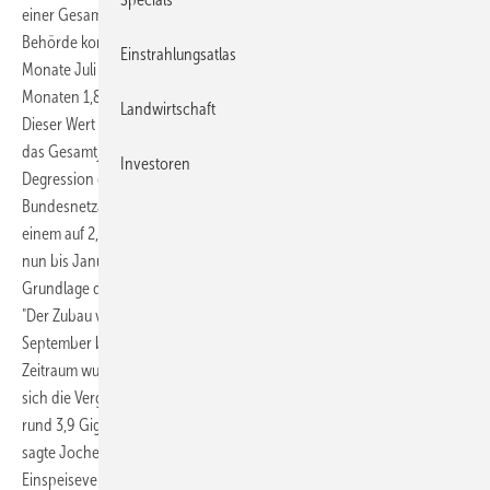
einer Gesamtleistung von 980,83 Megawatt gemeldet worden. Die
Behörde korrigierte zudem die Photovoltaik-Zubauzahlen für die
Einstrahlungsatlas
Monate Juli und August leicht. Insgesamt sind demnach in den drei
Monaten 1,849,17 Megawatt Photovoltaik-Anlagen gemeldet worden.
Landwirtschaft
Dieser Wert wird nun mit vier multipliziert, um ihn auf einen Zubau für
das Gesamtjahr hochzurechnen. Danach richtig sich dann auch die
Investoren
Degression der Solarförderung in den kommenden drei Monaten. Die
Bundesnetzagentur hat ermittelt, dass sie von derzeit monatlich
einem auf 2,5 Prozent steigen wird. Diese monatliche Degression gilt
nun bis Januar 2013. Danach wird der Wert erneut ermittelt auf der
Grundlage der weiteren Zubauzahlen.
"Der Zubau von Photovoltaik-Anlagen ist nach wie vor hoch. Allein im
September betrug dieser fast ein Gigawatt. Für den zu betrachtenden
Zeitraum wurde der gesetzlich vorgesehene Zubaukorridor, an dem
sich die Vergütung des Stroms aus Photovoltaik-Anlagen bemisst, um
rund 3,9 Gigawatt und damit mehr als das Doppelte überschritten",
sagte Jochen Homann, Präsident der Bundesnetzagentur. Die
Einspeisevergütungen werden nach der Ermittlung der Behörde für