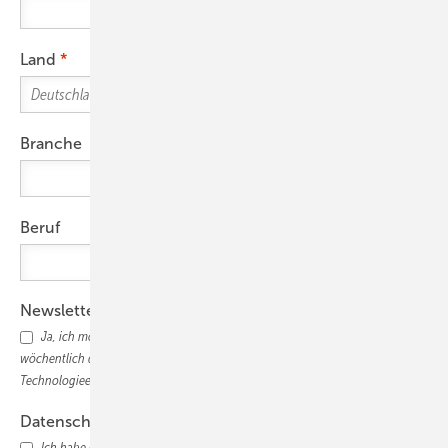
Land
Branche
Beruf
Newsletter
Ja, ich möchte den photovoltaik-Newsletter abonnieren und 2x
wöchentlich die wichtigsten Nachrichten, Marktupdates und
Technologieentwicklungen für den PV-Profi erhalten.
Datenschutz
Ich habe die
Datenschutzerklärung
gelesen und bin damit einverstanden,