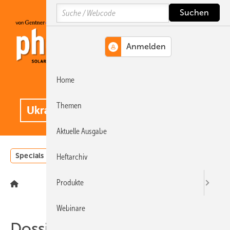
Springe
Springe
Springe
Search
auf
auf
auf
Hauptinhalt
Hauptmenü
SiteSearch
Home
MENÜ
.
Themen
Aktuelle Ausgabe
Specials
Einstrahlungsatlas
Landwirtschaft
Invest
Heftarchiv
Produkte
Webinare
Dossier