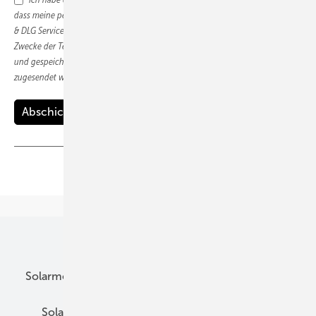
dass meine persönlichen Daten vom Alfons W. Gentner Verlag GmbH & Co. KG
& DLG Service GmbH, Eschborner Landstraße 122, 60489 Frankfurt/M. zum
Zwecke der Teilnahme an der Informationskampagne elektronisch verarbeitet
und gespeichert sowie mir weitergehende Themen-Informationen per E-Mail
zugesendet werden.
Teilen
Link kopieren
Unsere Themen
Solarmodule
DC-Technik
Wechselrichter
Solarspeicher
AC-Technik
Wartung