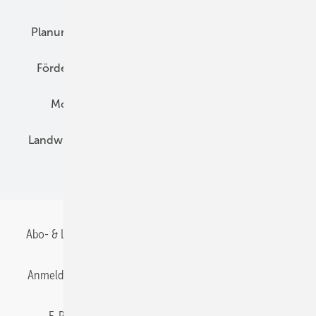
Planung
E-Mobilität
Wärme
Recht
Förderung
Preise
Hybridgeneratoren
Montage
Installation
Solarparks
Landwirtschaft
Mieterstrom
Fachhandel
BIPV
Abo- & Leserservice
AGB
Alle Inhalte chronologisch
Anmelden
Anmeldung & Registrierung
Datenschutz