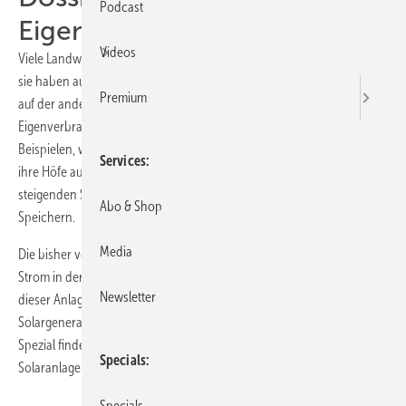
Podcast
Eigenstromversorgung
Videos
Viele Landwirte zeigen ein großes Interesse an der Photovoltaik. Denn
sie haben auf der einen Seite große Dachflächen zur Verfügung und
Premium
auf der anderen Seite in der Regel hohe Stromkosten. Das Spezial
Eigenverbrauch in der Landwirtschaft zeigt anhand von praktischen
Beispielen, was die Landwirte von der Solarwirtschaft erwarten, um
Services
ihre Höfe auf erneuerbare Energien umzustellen und sich von
steigenden Stromkosten unabhängig zu machen – auch mit
Abo & Shop
Speichern.
Media
Die bisher von Landwirten betriebenen Solaranlagen speisen den
Strom in der Regel vollständig ins Netz ein. Doch auch die Betreiber
Newsletter
dieser Anlagen stehen bald vor dem Problem, was sie mit ihrem
Solargenerator machen, wenn die Einspeisevergütung ausläuft. Im
Spezial finden sich Lösungsansätze für den Weiterbetrieb dieser
Specials
Solaranlagen.
Specials