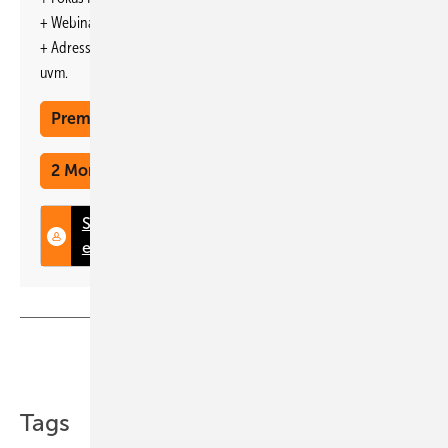
Haustechnik eröffnet, wo es zunächst – meist – um Erdgas geht.
+ Webinare und Veranstaltungen mit Rabatten
+ Adresseintrag im jährlichen Ratgeber
uvm.
Premium Mitgliedschaft
2 Monate kostenlos testen
Teilen
Link kopieren
Tags