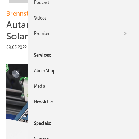
Podcast
Brennstoffzellen
Videos
Autarkes Ta ndem für die
Premium
Solarkunden
09.03.2022
|
Veröffentlicht in
Ausgabe 02-2022
Services
Abo & Shop
Media
Newsletter
Specials
Specials