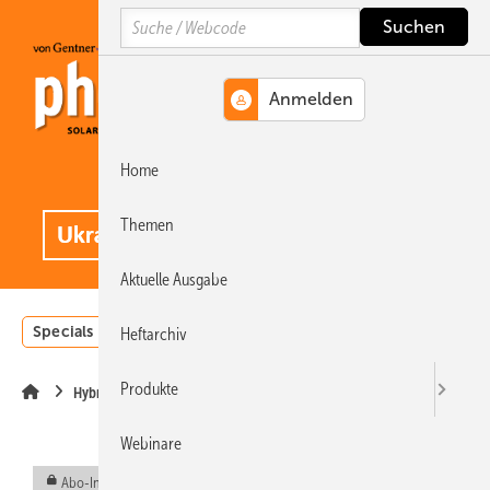
Springe
Springe
Springe
Search
auf
auf
auf
Hauptinhalt
Hauptmenü
SiteSearch
Home
MENÜ
.
Themen
Aktuelle Ausgabe
Specials
Einstrahlungsatlas
Landwirtschaft
Invest
Heftarchiv
Produkte
Hybridgeneratoren
Webinare
Abo-Inhalt