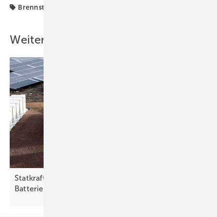
Brennstoffzelle
Hybridgeneratoren
Viessmann
Weitere Inhalte
Foto: Solidpower
Die Fertigung der Brennstoffzellen ist weitgehend automatisiert.
Statkraft errichtet Hybridkraftwerk mit
Batteriespeicher auf ehemaliger
Kiesgrube