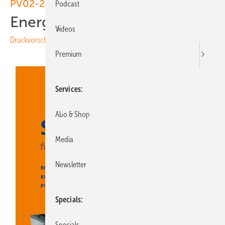
PV02-2024
Podcast
Energie für die Dunkelflaute
Videos
Druckvorschau
Premium
Services
Abo & Shop
Media
Newsletter
Specials
Specials