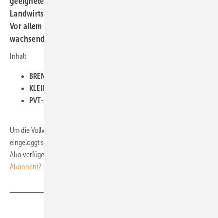
geeigneten Standorten sinnvoll, beispielsweise in der
Landwirtschaft. Aber die Technologien entwickeln sich.
Vor allem in gewerblichen Anwendungen spielen sie eine
wachsende Rolle.
Inhalt:
BRENNSTOFFZELLEN •
Märkte wachsen sehr langsam
KLEINWINDKRAFT •
Umkämpfter Nischenmarkt
PVT-MODULE •
Sonnenstrom und Solarwärme vom Dach
Um die Vollversion des PDFs herunterladen zu können, müssen Sie
eingeloggt sein und über ein laufendes Premium- oder Digital-Plus-
Abo verfügen. Bitte loggen Sie sich rechts oben ein.
Sie sind noch kein
Abonnent?
Teilen
Link kopieren