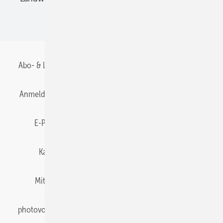
BIPV
Abo- & Leserservice
AGB
Alle Inhalte chronologisch
Anmelden
Anmeldung & Registrierung
Datenschutz
E-Paper
Gentner Energy Media
Impressum
Karriere bei Gentner
Team
Mediaservice
Mitgliedschaften und Engagement
Newsletter
photovoltaik abonnieren
Privacy Manager
pv Europe