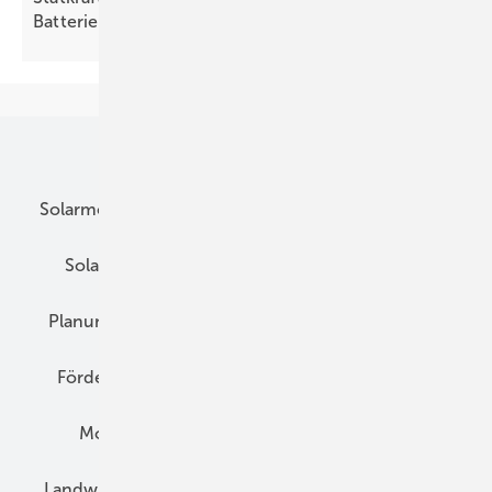
Batteriespeicher auf ehemaliger
Kiesgrube
Unsere Themen
Solarmodule
DC-Technik
Wechselrichter
Solarspeicher
AC-Technik
Wartung
Planung
E-Mobilität
Wärme
Recht
Förderung
Preise
Hybridgeneratoren
Montage
Installation
Solarparks
Landwirtschaft
Mieterstrom
Fachhandel