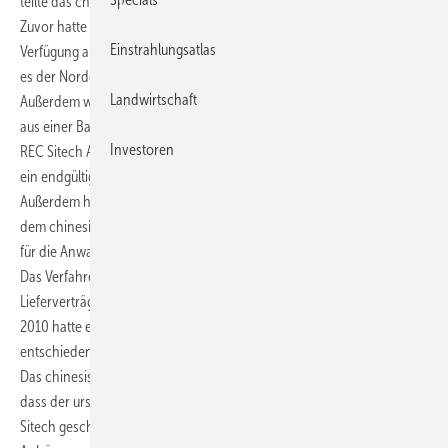
teilte das chinesische Photovoltaik-Unternehmen nun mit.
Zuvor hatte ein norwegisches Berufungsgericht eine einstweilige
Einstrahlungsatlas
Verfügung auf Ersuchen von China Sunenergy erlassen. Demnach war
es der Nordea Bank verboten, Auszahlungen vorzunehmen.
Landwirtschaft
Außerdem wurde es REC Wafer untersagt, Zahlungen einzutreiben, die
aus einer Bankbürgschaft über 50 Millionen Euro der Nordea Bank an
Investoren
REC Sitech AS stammen. Diese Verfügung bleibt weiterhin in Kraft, bis
ein endgültiges Urteil verkündet ist, wie China Sunergy weiter mitteilte.
Außerdem hatte das norwegische Beurfungsgericht dazu verurteilt,
dem chinesischen Unternehmen umgerechnet mehr als 60.000 Euro
für die Anwalts- und Gerichtskosten zu zahlen.
Das Verfahren in der Hauptsache, in dem es um einen Streit um die
Lieferverträge geht, ist noch immer nicht abgeschlossen. Am 5. Juli
2010 hatte ein norwegisches Gericht zugunsten von REC Wafer
entschieden. China Sunergy ging daraufhin im August in Berufung.
Das chinesische Photovoltaik-Unternehmen wies dabei darauf hin,
dass der ursprüngliche Vertrag zwischen China Sunergy und REC
Sitech geschlossen worden sei. Im März 2011 soll es dazu eine