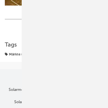
Foto: REC
Teilen
Link kopieren
Tags
Märkte & Trends
Streit
Unsere Themen
Solarmodule
DC-Technik
Wechselrichter
Solarspeicher
AC-Technik
Wartung