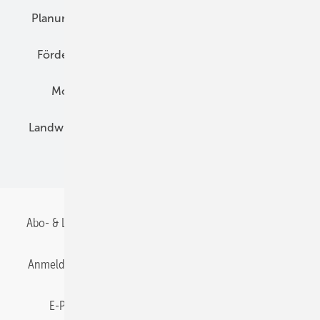
Planung
E-Mobilität
Wärme
Recht
Förderung
Preise
Hybridgeneratoren
Montage
Installation
Solarparks
Landwirtschaft
Mieterstrom
Fachhandel
BIPV
Abo- & Leserservice
AGB
Alle Inhalte chronologisch
Anmelden
Anmeldung & Registrierung
Datenschutz
E-Paper
Gentner Energy Media
Impressum