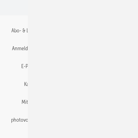
BIPV
Abo- & Leserservice
AGB
Alle Inhalte chronologisch
Anmelden
Anmeldung & Registrierung
Datenschutz
E-Paper
Gentner Energy Media
Impressum
Karriere bei Gentner
Team
Mediaservice
Mitgliedschaften und Engagement
Newsletter
photovoltaik abonnieren
Privacy Manager
pv Europe
RSS-Feed
Veranstaltungen / Webinare