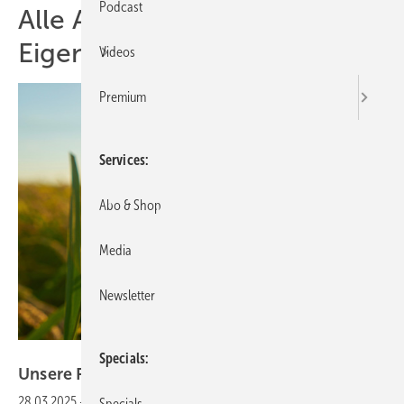
Podcast
Alle Artikel zum Thema
Eigenstrom
Videos
Premium
Services
Abo & Shop
Media
Newsletter
Gridparity
Specials
Unsere Produkte der
Woche­
28.03.2025
-
Ein Doppelglasmodul für Agri-PV, flexible Solarstreifen
Specials