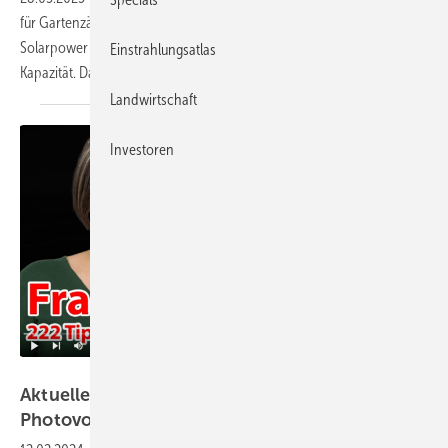
für Gartenzäune sowie ein Rückseitenkontaktmodul, das 670 Watt
Solarpower liefert und ein Heimspeicher mit 25,6 Kilowattstunden
Einstrahlungsatlas
Kapazität. Das sind unsere Produkte der
Woche.
Landwirtschaft
Investoren
Haustec
Aktueller Podcast: Tipps für Eigenstrom aus
Photovoltaik und
Speichern