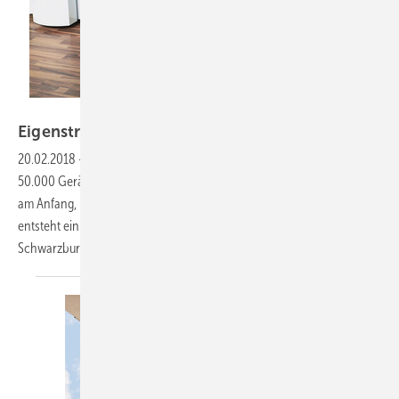
Foto: Solid Power
Eigenstrom auch im
Winter
20.02.2018
-
Brennstoffzellen — Pro Jahr werden in Japan rund
50.000 Geräte neu installiert. In Deutschland steht die Technik noch
am Anfang, bekommt jedoch lukrative Förderung durch den Bund. So
entsteht ein neuer Markt – für neue Unabhängigkeit. Heiko
Schwarzburger