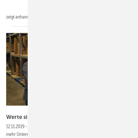
zeigt anhand von
praktischen...
Werte sichern mit
Eigenstrom
12.11.2019
-
Netzausfall —
Um Risiken zu minimieren, lassen immer
mehr Unternehmer eine unterbrechungsfreie Stromversorgung mit