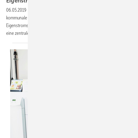
Eigenstrom statt nur
Strom
06.05.2019
-
Stadtwerke —
Als Partner von Solarwatt können
kommunale Energieversorger ihren Kunden komplette
Eigenstromsysteme anbieten. Dabei kommt dem Energiemanagement
eine zentrale Bedeutung zu.
Heiko
Schwarzburger