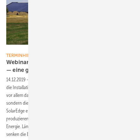
SolarEdge
TERMINHINWEIS
Webinar am 16.12.19: Eigenstrom für Landwirte
— eine gute
Investition
14.12.2019
-
Viele Dächer in der Landwirtschaft eignen sich perfekt für
die Installation von Photovoltaikanlagen. Die Investition rentiert sich
vor allem dann, wenn nicht nur die Kosten für die Anlage gering,
sondern die Erträge hoch sind. Innovative Solartechnologien, wie sie
SolarEdge entwickelt hat, verbinden beides miteinander. Damit
produzieren die Anlagen über die Gesamtlaufzeit von 20 Jahren mehr
Energie. Längere Garantiezeiten und ein kostenloses Monitoring
senken die
Betriebskosten.