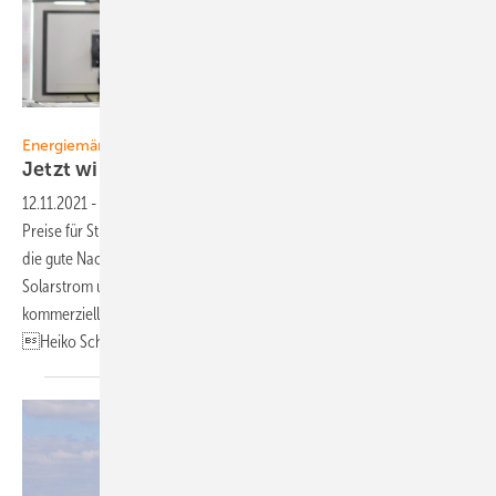
Foto: EEX AG/Jeibmann Photographik
Energiemärkte
Jetzt wird neu
gewürfelt
12.11.2021
-
Energiemärkte ▪ Die schlechte Nachricht zuerst: Die
Preise für Strom und Erdgas steigen, vor allem für Firmenkunden. Nun
die gute Nachricht: Es gibt preiswerte Alternativen – nämlich den
Solarstrom und leistungsstarke Gewerbespeicher. Nun dürften
kommerzielle Eigenstromsysteme stark an Bedeutung gewinnen.
Heiko
Schwarzburger