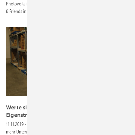
Photovoltaik und Speichern installieren. Ein Besuch bei der Firma Eis
& Friends in Morxdorf.
Heiko
Schwarzburger
Heiko Schwarzburger
Werte sichern gegen Netzausfall - mit
Eigenstrom
11.11.2019
-
Weil die Stromnetze unzuverlässig sind, lassen immer
mehr Unternehmer eine unterbrechungsfreie Versorgung mit