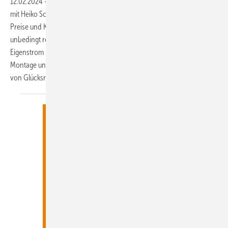
12.02.2024
-
Chefredakteurin Andrea Bauer von Haustec.de sprach
mit Heiko Schwarzburger von photovoltaik über den Solarmarkt, über
Preise und Komponenten sowie über die Frage, warum Solarkunden
unbedingt regionale Installationspartner brauchen. Denn solarer
Eigenstrom ist viel als Solarmodule auf dem Dach. Beratung, Planung,
Montage und Wartung gehört in die Hände von Fachpersonal – nicht
von Glücksrittern und
Billigheimern.