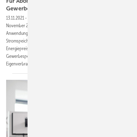
Für Abonnenten: Neues Themenheft über
Gewerbespeicher
erscheint
13.11.2021
-
Kommerzielle Speichersysteme: Das neue Heft ist am 16.
November 2021 erschienen. Darin geht es um neue Produkte, neue
Anwendungen und neue Märkte für gewerbliche
Stromspeichersysteme. Getrieben von den steigenden
Energiepreisen für die Firmen und die Industrie wird der
Gewerbespeicher zum Herz und Hirn des kommerziellen
Eigenverbrauchs – um die Energiekosten nachhaltig zu
senken.