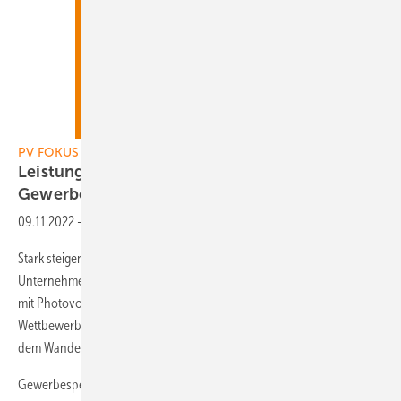
PV FOKUS Gewerbespeicher, PV9-2022
Leistungsstark - Stromspeicher für
Gewerbekunden
09.11.2022
-
PV FOKUS Gewerbespeicher, PV9-2022
Stark steigende Kosten für elektrischen Strom und Erdgas zwingen die
Unternehmen, ihre Flächen zur Eigenstromerzeugung zu nutzen. Nur
mit Photovoltaik und leistungsstarken Stromspeichern lässt sich die
Wettbewerbsfähigkeit erhalten. Der Umstieg auf E-Fahrzeuge verleiht
dem Wandel zusätzliche Dynamik.
Gewerbespeicher: Das aktuelle Heft erscheint am 11. November 2022.