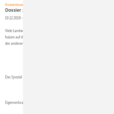
Kostenloser Download
Dossier zum Eigenstrom für
Landwirte
10.12.2019
-
Viele Landwirte zeigen großes Interesse an der Photovoltaik. Denn sie
haben auf der einen Seite große Dachflächen zur Verfügung und auf
der anderen Seite in der Regel hohe Stromkosten.
Das Spezial
Eigenverbrauch in der Landwirtschaft