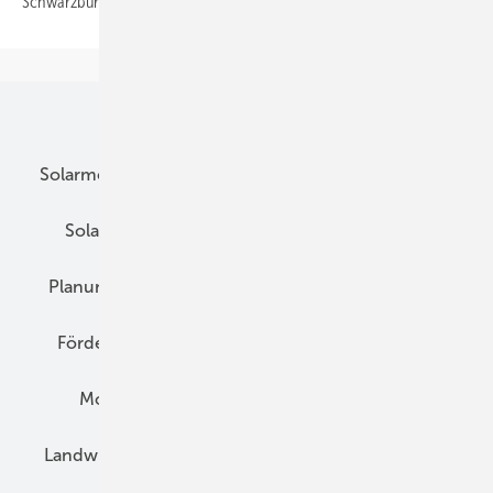
Schwarzburger
Unsere Themen
Solarmodule
DC-Technik
Wechselrichter
Solarspeicher
AC-Technik
Wartung
Planung
E-Mobilität
Wärme
Recht
Förderung
Preise
Hybridgeneratoren
Montage
Installation
Solarparks
Landwirtschaft
Mieterstrom
Fachhandel