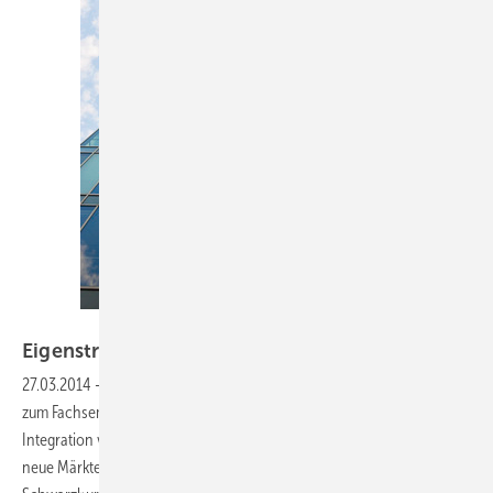
Foto: Thinkstock/danielschoenen
Eigenstrom aus der
hülle
27.03.2014
-
Gebäudeintegration —
Rund 80 Experten trafen sich
zum Fachseminar in Bad Staffelstein.Das Interesse wächst, denn die
Integration von Solargeneratoren in Dächer und Fassadenschafft
neue Märkte: für die Architekten und die Industrie.
Heiko