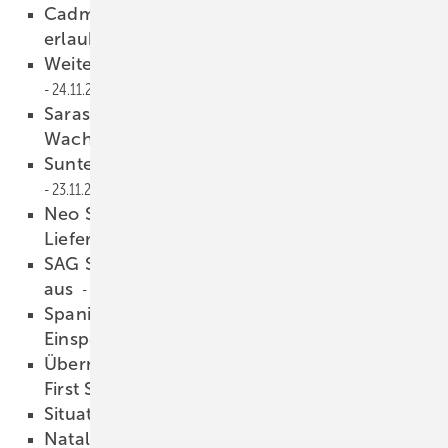
Cadmium-Einsatz in der Solarbranche bleibt
erlaubt
24.11.2010
Weitere Streiks bei Solibro geplant
24.11.2010
Sarasin: Photovoltaik bleibt auf
Wachstumskurs
23.11.2010
Suntech verstärkt Aktivitäten in Europa
23.11.2010
Neo Solar Power unterzeichnet
Lieferverträge
22.11.2010
SAG Solarstrom gibt Unternehmensanleihe
aus
22.11.2010
Spanien beschließt neue Photovoltaik-
Einspeisetarife
21.11.2010
Übernahmegerüchte um Solarworld und
First Solar
19.11.2010
Situation bei Conergy verfahren
19.11.2010
Natalizia neuer GIFI-Präsident
18.11.2010