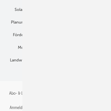
Solarspeicher
AC-Technik
Wartung
Planung
E-Mobilität
Wärme
Recht
Förderung
Preise
Hybridgeneratoren
Montage
Installation
Solarparks
Landwirtschaft
Mieterstrom
Fachhandel
BIPV
Abo- & Leserservice
AGB
Alle Inhalte chronologisch
Anmelden
Anmeldung & Registrierung
Datenschutz