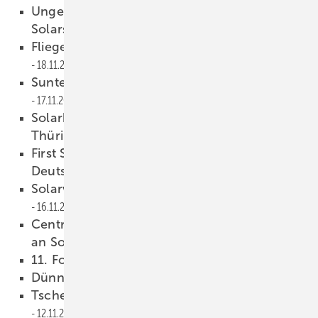
Ungenaue Bilanzen bei der
Solarstromeinspeisung
18.11.2010
Fliegende Solar-Überwachungskamera
18.11.2010
Suntech erweitert Waferproduktion
17.11.2010
Solarhybrid baut größten Solarpark
Thüringens
17.11.2010
First Solar auf dem Rückzug aus
Deutschland
17.11.2010
Solarworld will Solarparc übernehmen
16.11.2010
Centrotherm liefert CIGS-Produktionsanlage
an Solarion
15.11.2010
11. Forum Solarpraxis beendet
12.11.2010
Dünnschicht-Technologie lebt
12.11.2010
Tschechien würgt Photovoltaik-Markt ab
12.11.2010