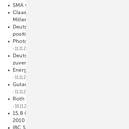
SMA weiter auf Höhenflug
12.11.2010
Claassen reicht Klage gegen Solar
Millennium ein
12.11.2010
Deutsche Solarindustrie muss sich stärker
positionieren
11.11.2010
Photovoltaik-Roadmap 2020 vorgestellt
11.11.2010
Deutscher Photovoltaik-Markt sehr
zuverlässig
11.11.2010
Energiekonzept vs. Roadmap Photovoltaik
11.11.2010
Gutachten: Conergy ist überschuldet
11.11.2010
Roth & Rau brechen Aufträge weg
10.11.2010
15,8 Gigawatt neue Photovoltaik-Leistung
2010
09.11.2010
IBC Solar trennt sich von kpmsun