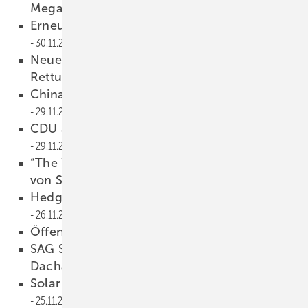
Megawatt-Kraftwerk realisieren
30.11.2010
Erneuerbare dämpfen Strompreise
30.11.2010
Neuer Kompromissvorschlag für Conergy-
Rettung
29.11.2010
China Sunergy und REC streiten weiter
29.11.2010
CDU attackiert erneut Solarförderung
29.11.2010
“The Wharf“ erhält Photovoltaik-Dachanlage
von Suntech
26.11.2010
Hedge-Fonds wollen Conergy übernehmen
26.11.2010
Öffentliches Zeichen setzen
25.11.2010
SAG Solarstrom mit Auftrag für große
Dachanlagen
25.11.2010
Solar Millennium drückt sich um Prognose
25.11.2010