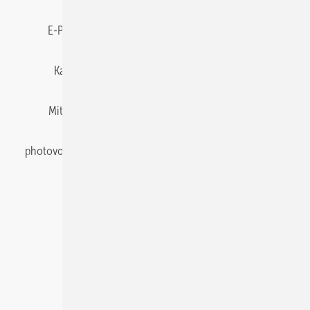
E-Paper
Gentner Energy Media
Impressum
Karriere bei Gentner
Team
Mediaservice
Mitgliedschaften und Engagement
Newsletter
photovoltaik abonnieren
Privacy Manager
pv Europe
RSS-Feed
Veranstaltungen / Webinare
© 2026 photovoltaik