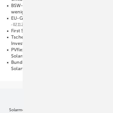
BSW-Solar: EEG-Umlage steigt nur noch
wenig
03.11.2010
EU-Gelder für Forschung von Oerlikon
02.11.2010
First Solar kündigt Preiskampf an
02.11.2010
Tschechien verprellt Photovoltaik-
Investoren
02.11.2010
PVflex setzt auf hochflexible CIGS-
Solarmodule
01.11.2010
Bundesnetzagentur bestätigt Absenkung der
Solarförderung
01.11.2010
Unsere Themen
Solarmodule
DC-Technik
Wechselrichter