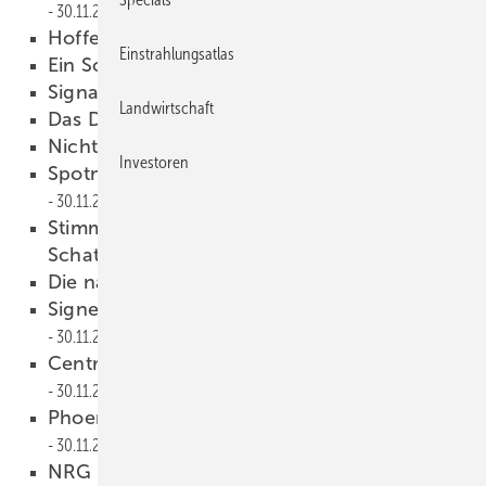
30.11.2010
Hoffen auf China
30.11.2010
Einstrahlungsatlas
Ein Solarlichtlein brennt
30.11.2010
Signal für Afrika
30.11.2010
Landwirtschaft
Das Dümpeln geht weiter
30.11.2010
Nicht mehr als zwei Cent
30.11.2010
Investoren
Spotmarkt PV-Module: Nachfrage lässt nach
30.11.2010
Stimmung im deutschen Handwerk: Mehr
Schatten
30.11.2010
Die nächste Runde beginnt
30.11.2010
Signet Solar muss Betrieb einstellen
30.11.2010
Centrotherm steigt bei Sunshine PV ein
30.11.2010
Phoenix Solar erhält Auftrag von Eon
30.11.2010
NRG Solar und Supower wollen 250