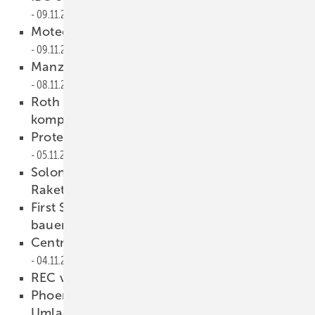
09.11.2010
Motech baut Kapazitäten massiv aus
09.11.2010
Manz kann Umsatz kräftig steigern
08.11.2010
Roth & Rau übernimmt SLS Solar Line
komplett
08.11.2010
Proteste gegen Solarsteuer in Tschechien
05.11.2010
Solon baut Solarparks auf
Raketenstartrampen
05.11.2010
First Solar darf Zwei-Gigawatt-Kraftwerk
bauen
05.11.2010
Centrosolar mit starkem Wachstum
04.11.2010
REC verdoppelt Kapazität
03.11.2010
Phoenix Solar fordert neues
Umlageverfahren
03.11.2010