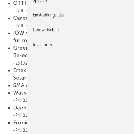
OTTI-Konferenz: Stromnetze der Zukunft
27.10.2016
Einstrahlungsatlas
Carport-Solaranlage liefert vier Megawatt
27.10.2016
Landwirtschaft
IÖW veröffentlicht Handlungsempfehlungen
für mehr Eigenverbrauch
26.10.2016
Investoren
Greentech entwickelt
Berechnungsprogramm für Repowering
25.10.2016
Ertex Solar misst Wärmevermeidung durch
Solargläser
25.10.2016
SMA senkt Gewinnprognose
25.10.2016
Wasserstoffanlage im Virtuellen Kraftwerk
24.10.2016
Daimler baut zweite Batteriefabrik in Kamenz
24.10.2016
Fronius und Victron bauen in Spanien
24.10.2016