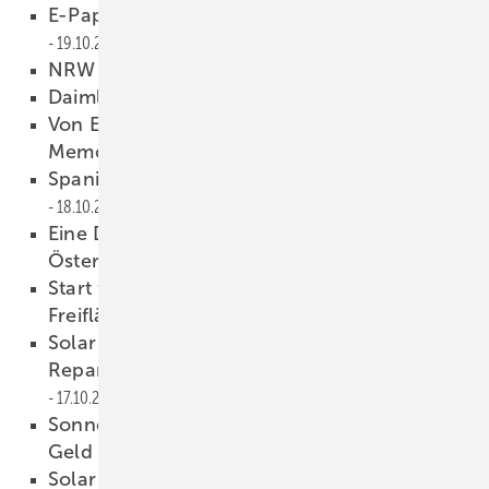
E-Paper zu Solarfassaden erschienen
19.10.2016
NRW fördert Gewerbespeicher
19.10.2016
Daimler setzt auf Sonnenstrom
19.10.2016
Von Experten für Experten: Speichertage bei
Memodo
19.10.2016
Spanien fördert wieder Erneuerbare
18.10.2016
Eine Drittelmillion neue Smart Meter für
Österreich
18.10.2016
Start für die sechste Runde auf der
Freifläche
17.10.2016
Solar Fabrik: Anlagenbetreiber bekommt
Reparatur defekter Module bezahlt
17.10.2016
Sonnen bekommt 76 Millionen Euro neues
Geld
17.10.2016
Solar Power Europe fordert Abschaffung der