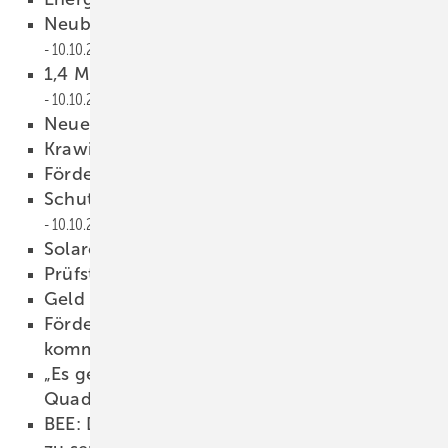
Neubau meist mit Wärmepumpe
10.10.2016
1,4 Megawatt aus der Brennstoffzelle
10.10.2016
Neuer Vertriebschef
10.10.2016
Krawinkel im Beirat
10.10.2016
Förderrechner entwickelt
10.10.2016
Schutz und Strom fürs Parkhaus
10.10.2016
Solarcarport fürs Lager
10.10.2016
Prüfstandards für Speicher
10.10.2016
Geld für neue Produktion
10.10.2016
Förderung für Speicher und Mieterstrom
kommt
10.10.2016
„Es geht nur noch um den Aufpreis pro
Quadratmeter“
10.10.2016
BEE: Drei Maßnahmen, um die EEG-Umlage