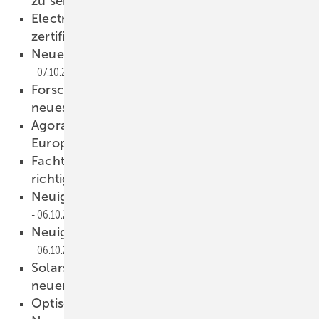
zu senken
07.10.2016
Electrosuisse hat sechs Lieferanten
zertifiziert
07.10.2016
Neues Gesetz wirft praktische Fragen auf
07.10.2016
Forscher der TH Mittelhessen entwickeln
neues Recyclingkonzept
07.10.2016
Agora: So können Erneuerbare billiger in
Europa finanziert werden
06.10.2016
Fachtagung von PV Austria: Solarstrom
richtig speichern
06.10.2016
Neuigkeiten aus der Photovoltaikbranche
06.10.2016
Neuigkeiten aus der Photovoltaikbranche
06.10.2016
Solarstromeinspeisung im September mit
neuem Herbstrekord
06.10.2016
Optisch geht alles
06.10.2016