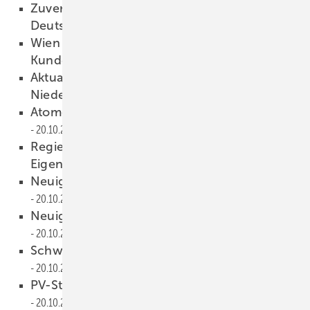
Zuverlässige Stromversorgung in
Deutschland
21.10.2016
Wien Energie vertreibt Solaranlagen an seine
Kunden
21.10.2016
Aktualisierte VDE-Norm zur Errichtung von
Niederspannungsanlagen
21.10.2016
Atomdeal für 23,5 Milliarden Euro
20.10.2016
Regierung passt Gesetz zu KWK und
Eigenverbrauch an
20.10.2016
Neuigkeiten aus der Photovoltaikbranche
20.10.2016
Neuigkeiten aus der Photovoltaikbranche
20.10.2016
Schweiz: BKW senkt Einspeisetarife
20.10.2016
PV-Strom vom Sommer im Winter nutzen
20.10.2016
Anzeige