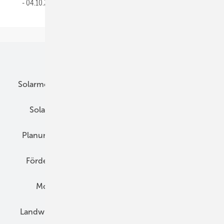
04.10.2016
Unsere Themen
Solarmodule
DC-Technik
Wechselrichter
Solarspeicher
AC-Technik
Wartung
Planung
E-Mobilität
Wärme
Recht
Förderung
Preise
Hybridgeneratoren
Montage
Installation
Solarparks
Landwirtschaft
Mieterstrom
Fachhandel