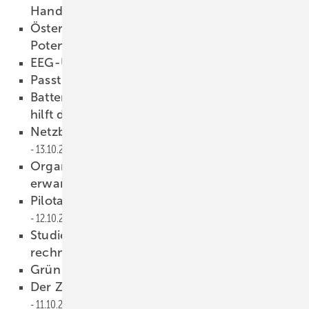
Handelsbarrieren
14.10.2016
Österreich ist Speichermarkt mit großem
Potenzial
14.10.2016
EEG-Umlage für 2017 steht fest
14.10.2016
Passt gut in die Landschaft
14.10.2016
Batteriekombi aus Redox Flow und Lithium
hilft dem Netz
13.10.2016
Netzbetreiber erhalten geringere Rendite
13.10.2016
Organische Solarmodule bringen mehr als
erwartet
13.10.2016
Pilotausschreibung mit Dänemark startet
12.10.2016
Studie: Eigenversorgung mit Solarstrom
rechnet sich
12.10.2016
Grün und gewölbt in Mekka
12.10.2016
Der Zauberlehrling der Energiewende
11.10.2016