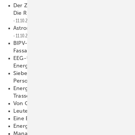
Der Zauberlehrling der Energiewende oder:
Die Rückkehr von Meister Hermann
11.10.2016
Astronergy baut nun auch Monomodule
11.10.2016
BIPV-Konferenz in Bern zeigt den Weg in die
Fassade
11.10.2016
EEG-Umlageberechnung bremst
Energiewende
10.10.2016
Sieben Erfolgsfaktoren für die
Personalsuche
10.10.2016
Energiewende braucht weniger HGÜ-
Trassen
10.10.2016
Von Oligarchen und Oasen
10.10.2016
Leute finden und behalten
10.10.2016
Eine Börse für Wattpapiere
10.10.2016
Energie beginnt beim Entwurf
10.10.2016
Manager optimiert Energieflüsse
10.10.2016