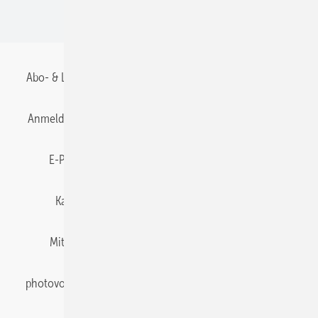
BIPV
Abo- & Leserservice
AGB
Alle Inhalte chronologisch
Anmelden
Anmeldung & Registrierung
Datenschutz
E-Paper
Gentner Energy Media
Impressum
Karriere bei Gentner
Team
Mediaservice
Mitgliedschaften und Engagement
Newsletter
photovoltaik abonnieren
Privacy Manager
pv Europe