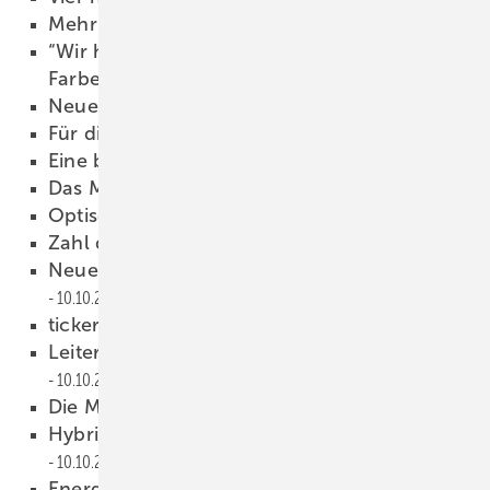
Mehr Leistung im String
10.10.2016
“Wir haben eine Vielzahl der möglichen
Farben dargestellt“
10.10.2016
Neue Freiheit im Design
10.10.2016
Für die Zukunft geplant
10.10.2016
Eine bunte Palette
10.10.2016
Das Modul wird zum Bauteil
10.10.2016
Optisch geht alles
10.10.2016
Zahl des Monats
10.10.2016
Neuer Mann für Service und Projekte
10.10.2016
ticker
10.10.2016
Leiter für Vertrieb und Marketing
10.10.2016
Die Mieter beteiligt
10.10.2016
Hybridspeicher stützt das Stromnetz
10.10.2016
Energiestrategie kurz vorm Ziel
10.10.2016