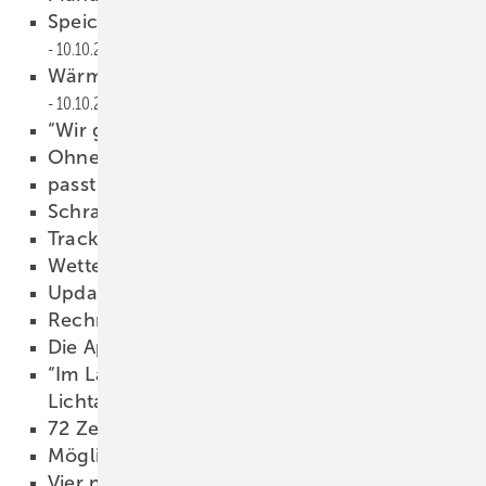
Speicher mit DC-Technik nachrüsten
10.10.2016
Wärmepumpe ohne Wärmetauscher
10.10.2016
“Wir gehen nur über Händler“
10.10.2016
Ohne Werkzeug verbinden
10.10.2016
passt gut in die Landschaft
10.10.2016
Schrauber laden ohne Kabel
10.10.2016
Tracker steigern Stromausbeute
10.10.2016
Wetterstation mit neuer Sensorik
10.10.2016
Update für ETU-Planer 2.0
10.10.2016
Rechnen mit vielen Variablen
10.10.2016
Die App zur Cloud
10.10.2016
“Im Labor erreichen wir schon 18,5 Prozent
Lichtausbeute.“
10.10.2016
72 Zellen ohne Rahmen
10.10.2016
Möglichst wenig Elektronik
10.10.2016
Vier neue Monos
10.10.2016