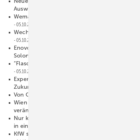
Neuer Blog: “Flasche leer“ beim Bund?
Auswechseln!
05.10.2016
Wemag baut zweiten Großspeicher
05.10.2016
Wechselrichter bekommt Schwungmasse
05.10.2016
Enovos betreut ehemalige Anlagen von
Solon
05.10.2016
“Flasche leer“ beim Bund? Auswechseln!
05.10.2016
Experten zeigen die Gebäudehülle der
Zukunft
05.10.2016
Von Oligarchen und Oasen
04.10.2016
Wien will Ökostromförderung komplett
verändern
04.10.2016
Nur knapp 1,1 Gigawatt Photovoltaikzubau
in einem Jahr
04.10.2016
KfW setzt Speicherförderung aus