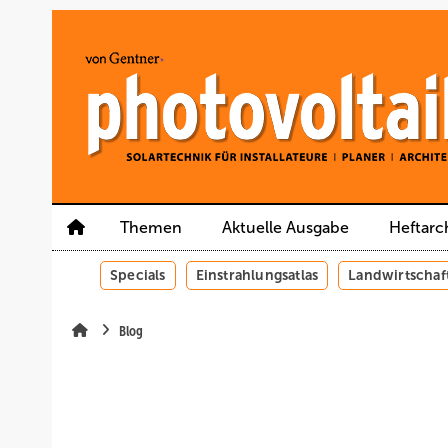
Springe
Springe
Springe
auf
auf
auf
Hauptinhalt
Hauptmenü
SiteSearch
Themen
Aktuelle Ausgabe
Heftarc
Specials
Einstrahlungsatlas
Landwirtschaf
Blog