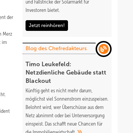
und Fallstricke der Solarmarkt für
Investoren bietet.
ent der
Jetzt reinhören!
h Merz
t im
Blog des Chefredakteurs
Timo Leukefeld:
Netzdienliche Gebäude statt
Blackout
Künftig geht es nicht mehr darum,
ht.
möglichst viel Sonnenstrom einzuspeisen.
Belohnt wird, wer Überschüsse aus dem
sident
Netz abnimmt oder bei Unterversorgung
einspeist. Das schafft neue Chancen für
die
Immobilienwirtschaft.