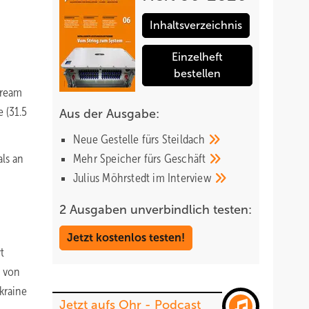
Inhaltsverzeichnis
Einzelheft
bestellen
tream
 (31.5
Aus der Ausgabe:
Neue Gestelle fürs
Steildach
ls an
Mehr Speicher fürs
Geschäft
Julius Möhrstedt im
Interview
2 Ausgaben unverbindlich testen:
Jetzt kostenlos testen!
t
n von
Ukraine
Jetzt aufs Ohr - Podcast