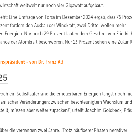
irtschaft weltweit nur noch vier Gigawatt aufgebaut.
reht: Eine Umfrage von Forsa im Dezember 2024 ergab, dass 76 Proz
ent fordern den Ausbau der Windkraft, zwei Drittel wollen mehr
ren Energien. Nur noch 29 Prozent laufen dem Geschrei von Friedric
ssance der Atomkraft beschwören. Nur 13 Prozent sehen eine Zukunf
spräsident - von Dr. Franz Alt
25
och ein Selbstläufer sind die erneuerbaren Energien längst noch nic
 dynamischer Veränderungen: zwischen beschleunigtem Wachstum und
tellt, müssen aber weiter zupacken!“, urteilt Joachim Goldbeck, Prä
z über die vergangen zwei Jahre. „Trotz häufigerer Phasen negativer