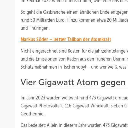
im Februar 2022 wurde offensichtlich, wie teuer uns die
So geht die Gasbranche einem ähnlichen Ende entgegen 
rund 50 Milliarden Euro. Hinzu kommen etwa 20 Milliard
und Thüringen.
Markus Söder – letzter Taliban der Atomkraft
Nicht eingerechnet sind Kosten für die jahrzehntelange 
und die Emissionen von Radon aus den früheren Uranmine
Schutzmaßnahmen in Tschernobyl – und wer weiß, was i
Vier Gigawatt Atom gegen
Im Jahr 2023 wurden weltweit rund 473 Gigawatt erneuer
Gigawatt Photovoltaik, 116 Gigawatt Windkraft, sieben G
Geothermie.
Das bedeutet: Allein in diesem Jahr wurden 473 Gigawatt