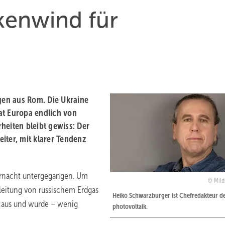
enwind für
egen aus Rom. Die Ukraine
at Europa endlich von
heiten bleibt gewiss: Der
iter, mit klarer Tendenz
ternacht untergegangen. Um
Mild
leitung von russischem Erdgas
Heiko Schwarzburger ist Chefredakteur d
f aus und wurde – wenig
photovoltaik.