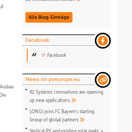
uf
Alle Blog-Einträge
Facebook
Facebook
News on pveurope.eu
 Ausbau
K2 Systems: innovations are opening
Die
up new
applications
LONGi joins FC Bayern's starting
lineup of global
partners
Vertical PV and existing solar parks: a