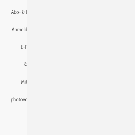
Abo- & Leserservice
AGB
Alle Inhalte chronologisch
Anmelden
Anmeldung & Registrierung
Datenschutz
E-Paper
Gentner Energy Media
Impressum
Karriere bei Gentner
Team
Mediaservice
Mitgliedschaften und Engagement
Newsletter
photovoltaik abonnieren
Privacy Manager
pv Europe
RSS-Feed
Veranstaltungen / Webinare
© 2026 photovoltaik