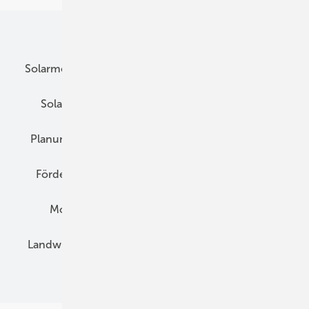
Unsere Themen
Solarmodule
DC-Technik
Wechselrichter
Solarspeicher
AC-Technik
Wartung
Planung
E-Mobilität
Wärme
Recht
Förderung
Preise
Hybridgeneratoren
Montage
Installation
Solarparks
Landwirtschaft
Mieterstrom
Fachhandel
BIPV