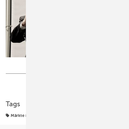
Foto: BEE/Andreas Labes
Teilen
Link kopieren
Tags
Märkte & Trends
Röttgen
Solarförderung