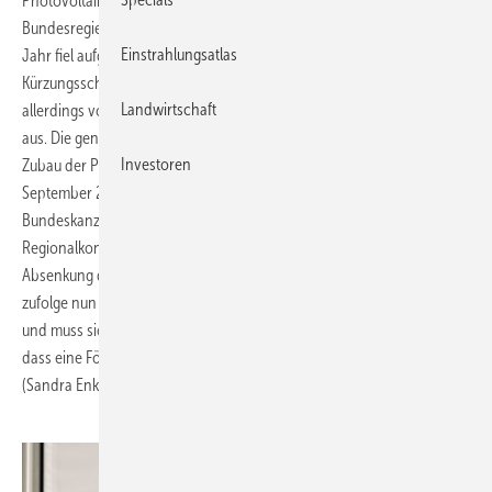
Photovoltaik vor, wenn das Wachstum über der Zielmarke der
Bundesregierung von 3500 Megawatt pro Jahr liegen sollte. In diesem
Einstrahlungsatlas
Jahr fiel aufgrund der eher schwachen Nachfrage dieser
Kürzungsschritt aus. Zum Jahreswechsel gehen die Experten
Landwirtschaft
allerdings von einer Senkung der Tarife um mindestens 15 Prozent
aus. Die genaue Zahl legt die Bundesnetzagentur, abhängig vom
Investoren
Zubau der Photovoltaik-Anlagen zwischen Oktober 2010 und
September 2011, noch fest.
Bundeskanzlerin Angela Merkel (CDU) hatte am Dienstag auf einer
Regionalkonferenz ihrer Partei in Magdeburg eine schnellere
Absenkung der Solarförderung angedeutet. Röttgen erklärte Reuters
zufolge nun mit Blick auf das EEG: „ "Das EEG ist ein flexibles Gesetz
und muss sich am Markt orientieren. Wir sehen es nicht als Erfolg,
dass eine Förderung immer höher ist und immer länger dauert."
(Sandra Enkhardt)