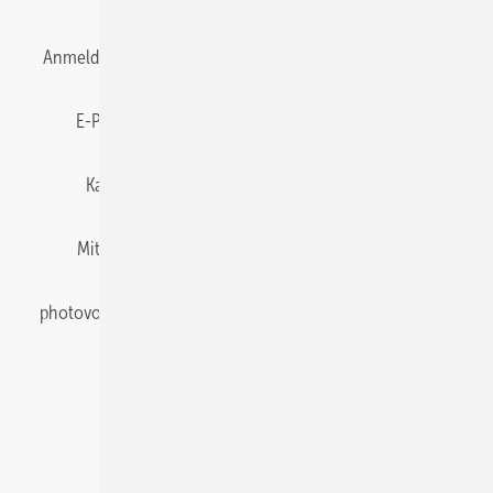
Anmelden
Anmeldung & Registrierung
Datenschutz
E-Paper
Gentner Energy Media
Impressum
Karriere bei Gentner
Team
Mediaservice
Mitgliedschaften und Engagement
Newsletter
photovoltaik abonnieren
Privacy Manager
pv Europe
RSS-Feed
Veranstaltungen / Webinare
© 2026 photovoltaik