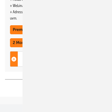
+ Webinare und Veranstaltungen mit Rabatten
+ Adresseintrag im jährlichen Ratgeber
uvm.
Premium Mitgliedschaft
2 Monate kostenlos testen
Foto: Juwi AG
Teilen
Link kopieren