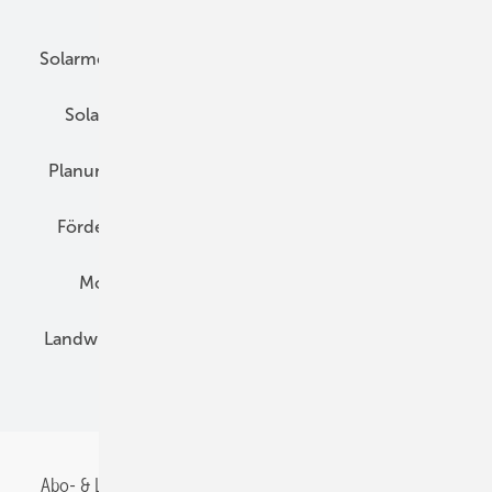
Unsere Themen
Solarmodule
DC-Technik
Wechselrichter
Solarspeicher
AC-Technik
Wartung
Planung
E-Mobilität
Wärme
Recht
Förderung
Preise
Hybridgeneratoren
Montage
Installation
Solarparks
Landwirtschaft
Mieterstrom
Fachhandel
BIPV
Abo- & Leserservice
AGB
Alle Inhalte chronologisch