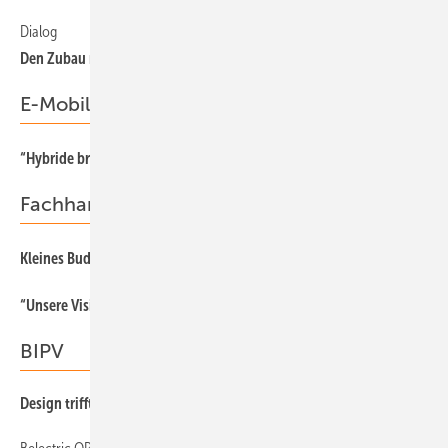
Dialog
3
Den Zubau mindestens verdoppeln
E-Mobilität
70
“Hybride bremsen Stromer aus“
Fachhandel
72
Kleines Budget, großeR Effekt
29
“Unsere Vision ist sinnstiftend“
BIPV
Design trifft Standard
50