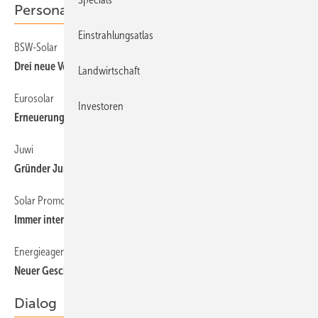
Personalien
Einstrahlungsatlas
BSW-Solar
16
Drei neue Vorstandsmitglieder
Landwirtschaft
Eurosolar
16
Investoren
Erneuerung aus den eigenen Reihen
Juwi
16
Gründer Jung gibt Vorstandsvorsitz auf
Solar Promotion
16
Immer internationaler
Energieagentur Regio Freiburg
16
Neuer Geschäftsführer
Dialog