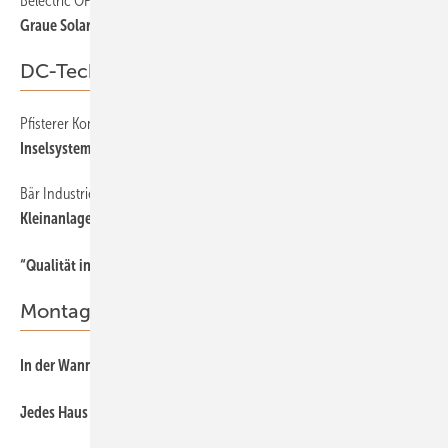
Belectric OPV/Merck
57
Graue Solarfolie
DC-Technik
Pfisterer Kontaktsysteme
39
Inselsystem für unterwegs
Bär Industrie-Elektronik
45
Kleinanlagen fernsteuern
36
“Qualität in kleiner Stückzahl“
Montage
46
In der Wanne montiert
54
Jedes Haus ein Prototyp