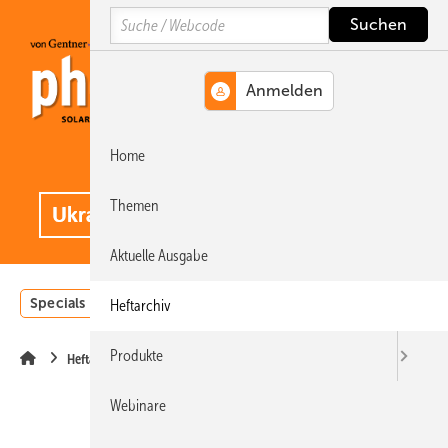
Springe
Springe
Springe
Search
auf
auf
auf
Hauptinhalt
Hauptmenü
SiteSearch
Home
MENÜ
.
Themen
Aktuelle Ausgabe
Specials
Einstrahlungsatlas
Landwirtschaft
Invest
Heftarchiv
Produkte
Heftarchiv
Webinare