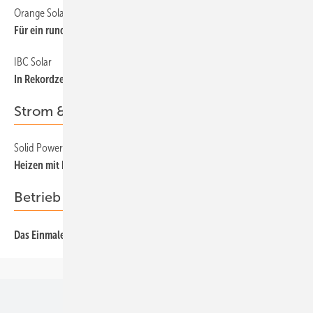
Orange Solar specials
57
Für ein rundes Solardach
IBC Solar
57
In Rekordzeit aufgebaut
Strom & Wärme
Solid Power
61
Heizen mit Brennstoffzellen
Betrieb & Organisation
74
Das Einmaleins der Sonne
Unsere Themen