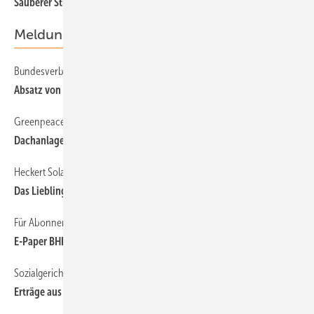
24
Sauberer Strom für die Piste
Meldungen
Bundesverband Wärmepumpe
10
Absatz von Wärmepumpen steigt
Greenpeace Energy
8
Dachanlagen sollen in die Ausschreibung
Heckert Solar
10
Das Lieblingsmodul
Für Abonnenten der photovoltaik
10
E-Paper BHKW und Brennstoffzellen
Sozialgericht Mainz
7
Erträge aus der Solaranlage können Rente mindern