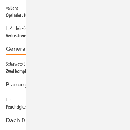
Vaillant
61
Optimiert für Photovoltaik
H.M. Heizkörper
61
Verlustfreie Thermobatterie
Generator & Zubehör
Solarwatt/Bosch
39
Zwei komplette Solarpakete mit Energiemanager
Planung & Wartung
Flir
45
Feuchtigkeit aufspüren
Dach & Fassade