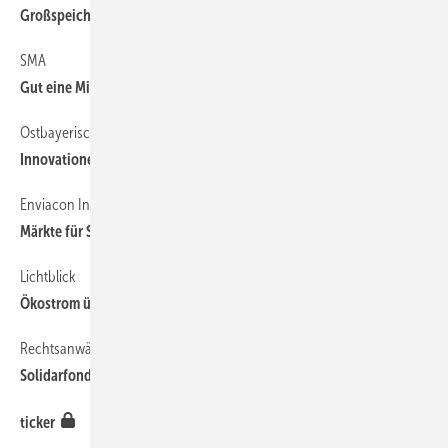
6
Großspeicher in Aktion
SMA
10
Gut eine Milliarde Umsatz
Ostbayerisches Technologie-Transfer-Institut
8
Innovationen und Trends im Fokus
Enviacon International
8
Märkte für Solarspeicher
Lichtblick
8
Ökostrom überzeugt Mieter
Rechtsanwälte Nümann und Siebert
6
Solidarfonds für den Nullverbrauch
7
ticker