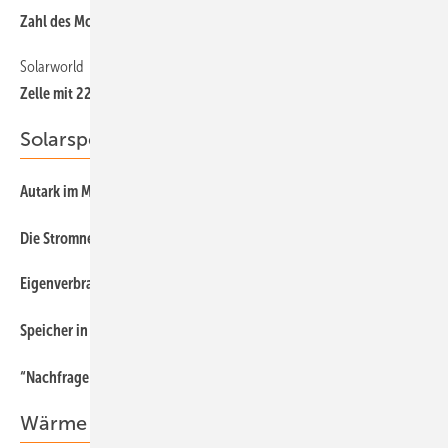
7
Zahl des Monats
Solarworld
8
Zelle mit 22 Prozent Effizienz
Solarspeicher
Autark im Mehrfamilienhaus
18
58
Die Stromnetzhelfer
Eigenverbrauch kommt zuerst
32
80
Speicher in neuem GewanD
62
“Nachfrage hat enorm angezogen“
Wärme