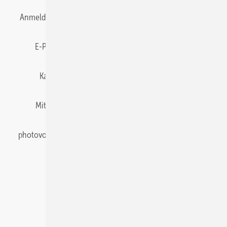
Anmelden
Anmeldung & Registrierung
Datenschutz
E-Paper
Gentner Energy Media
Impressum
Karriere bei Gentner
Team
Mediaservice
Mitgliedschaften und Engagement
Newsletter
photovoltaik abonnieren
Privacy Manager
pv Europe
RSS-Feed
Veranstaltungen / Webinare
© 2026 photovoltaik