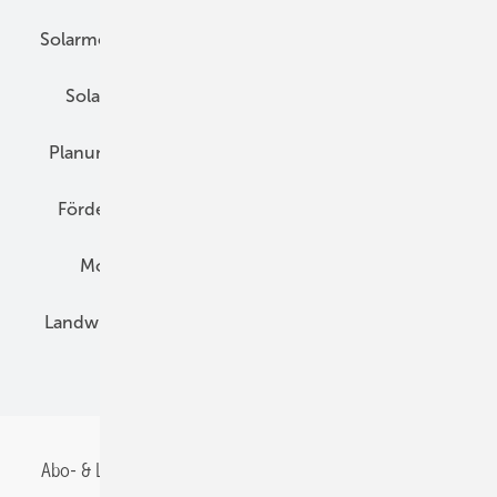
Solarmodule
DC-Technik
Wechselrichter
Solarspeicher
AC-Technik
Wartung
Planung
E-Mobilität
Wärme
Recht
Förderung
Preise
Hybridgeneratoren
Montage
Installation
Solarparks
Landwirtschaft
Mieterstrom
Fachhandel
BIPV
Abo- & Leserservice
AGB
Alle Inhalte chronologisch