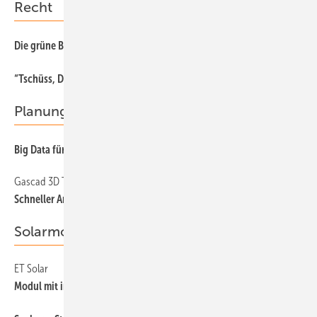
Recht
66
Die grüne Brücke
12
“Tschüss, Drehscheibe!“
Planung
40
Big Data für die Energiewende
Gascad 3D Technologie
45
Schneller Angebote erstellen
Solarmodule
ET Solar
39
Modul mit intelligenter Anschlussdose