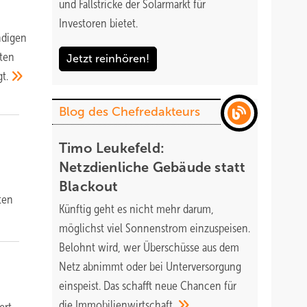
und Fallstricke der Solarmarkt für
Investoren bietet.
ndigen
lten
Jetzt reinhören!
t.
Blog des Chefredakteurs
Timo Leukefeld:
Netzdienliche Gebäude statt
e
Blackout
ten
Künftig geht es nicht mehr darum,
möglichst viel Sonnenstrom einzuspeisen.
Belohnt wird, wer Überschüsse aus dem
Netz abnimmt oder bei Unterversorgung
einspeist. Das schafft neue Chancen für
die
Immobilienwirtschaft.
ert