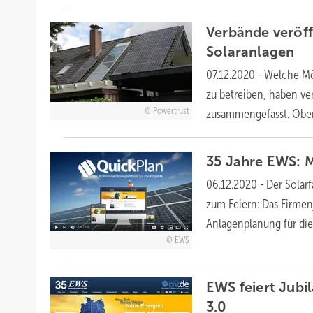
Verbände veröff
Solaranlagen
07.12.2020
-
Welche Mö
zu betreiben, haben v
Powertrust
zusammengefasst. Ober
35 Jahre EWS: 
06.12.2020
-
Der Solar
zum Feiern: Das Firmen
Anlagenplanung für d
EWS
EWS feiert Jubi
3.0