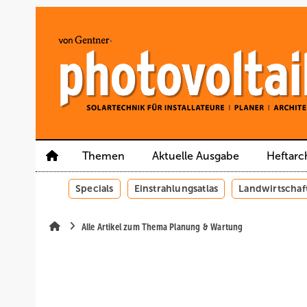
Springe
Springe
Springe
auf
auf
auf
Hauptinhalt
Hauptmenü
SiteSearch
Themen
Aktuelle Ausgabe
Heftarc
Specials
Einstrahlungsatlas
Landwirtschaf
Alle Artikel zum Thema Planung & Wartung