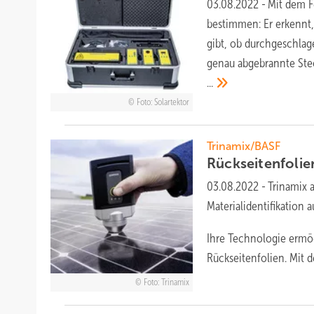
03.08.2022
-
Mit dem F
bestimmen: Er erkennt,
gibt, ob durchgeschlag
genau abgebrannte Stec
...
Foto: Solartektor
Trinamix/BASF
Rückseite nfoli
03.08.2022
-
Trinamix 
Materialidentifikation 
Ihre Technologie ermö
Rückseitenfolien. Mit 
Foto: Trinamix