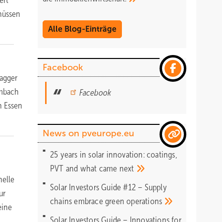
hüssen
Alle Blog-Einträge
Facebook
Bagger
ambach
Facebook
n Essen
News on pveurope.eu
25 years in solar innovation: coatings,
PVT and what came
next
nelle
Solar Investors Guide #12 – Supply
ur
chains embrace green
operations
eine
Solar Investors Guide – Innovations for