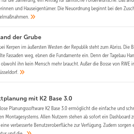
erinnen und Hauseigentümer. Die Neuordnung beginnt bei den Zusc
zelmaßnahmen.
Rand der
Grube
ei Kerpen im äußersten Westen der Republik steht zum Abriss. Die 
lte Fassaden weg, ebnen die Fundamente ein. Denn der Tagebau H
 – obwohl ihn kein Mensch mehr braucht. Außer die Bosse von RWE i
üsseldorf.
ektplanung mit K2 Base
3.0
lose Planungssoftware K2 Base 3.0 ermöglicht die einfache und sch
en Montagesystems. Allen Nutzern stehen ab sofort ein Dashboard z
eine verbesserte Benutzeroberfläche zur Verfügung. Zudem sorgen 
ktur und
die...