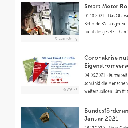
Smart Meter Rol
01.10.2021
-
Das Oberve
Behörde BSI ausgereich
nicht die gesetzlichen
Commetering
Coronakrise nut
Eigenstromver
04.03.2021
-
Kurzarbei
schränkt die Menschen 
VDE/HS
weiterzubilden. Um fit
Bundesförderung
Januar
2021
28.12.2020
-
Mehr Geld 