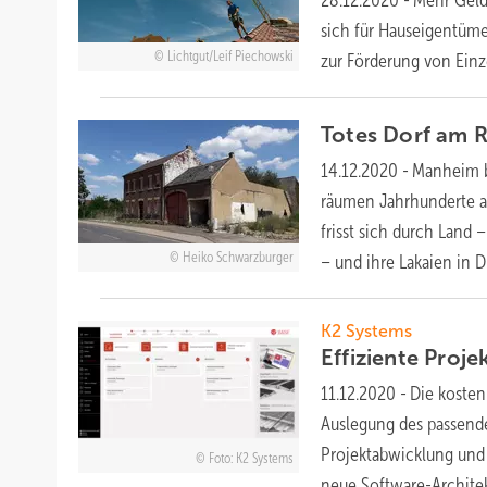
sich für Hauseigentüm
Lichtgut/Leif Piechowski
zur Förderung von
Ein
Totes Dorf am 
14.12.2020
-
Manheim b
räumen Jahrhunderte a
frisst sich durch Land
Heiko Schwarzburger
– und ihre Lakaien in
D
K2 Systems
Effiziente Proj
11.12.2020
-
Die kosten
Auslegung des passend
Projektabwicklung und 
Foto: K2 Systems
neue Software-Archite