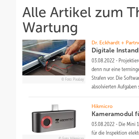
Alle Artikel zum 
Wartung
Dr. Eckhardt + Partn
Digitale Instan
03.08.2022
-
Projektie
denn nur eine terming
Strafen vor. Die Softwa
Foto: Pixabay
absolvierten Aufgaben
Hikmicro
Kameramodu l f
03.08.2022
-
Die Mini 
für die Inspektion elek
Foto: Hikmicro