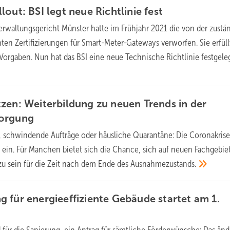
lout: BSI legt neue Richtlinie
fest
rwaltungsgericht Münster hatte im Frühjahr 2021 die von der zustä
ten Zertifizierungen für Smart-Meter-Gateways verworfen. Sie erfül
 Vorgaben. Nun hat das BSI eine neue Technische Richtlinie
festgeleg
zen: Weiterbildung zu neuen Trends in der
sorgung
t, schwindende Aufträge oder häusliche Quarantäne: Die Coronakris
ein. Für Manchen bietet sich die Chance, sich auf neuen Fachgebie
 zu sein für die Zeit nach dem Ende des
Ausnahmezustands.
 für energieeffiziente Gebäude startet am 1.
für die Sanierung, ein Antrag für sämtliche Förderwünsche: Das änd