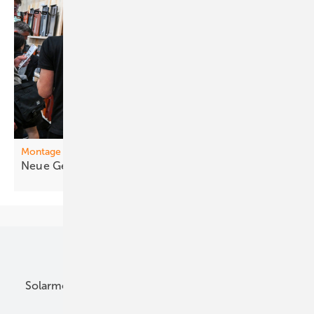
Montage
Neue Gestelle fürs
Steildach
Unsere Themen
Solarmodule
DC-Technik
Wechselrichter