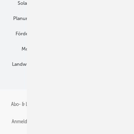
Solarspeicher
AC-Technik
Wartung
Planung
E-Mobilität
Wärme
Recht
Förderung
Preise
Hybridgeneratoren
Montage
Installation
Solarparks
Landwirtschaft
Mieterstrom
Fachhandel
BIPV
Abo- & Leserservice
AGB
Alle Inhalte chronologisch
Anmelden
Anmeldung & Registrierung
Datenschutz