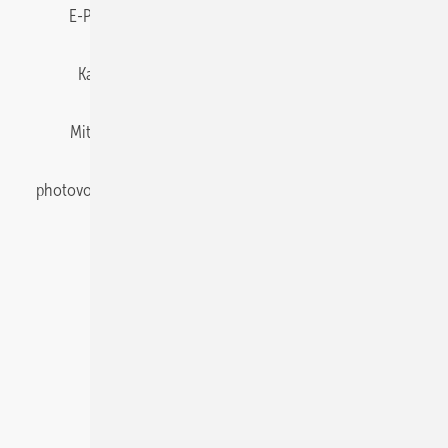
E-Paper
Gentner Energy Media
Impressum
Karriere bei Gentner
Team
Mediaservice
Mitgliedschaften und Engagement
Newsletter
photovoltaik abonnieren
Privacy Manager
pv Europe
RSS-Feed
Veranstaltungen / Webinare
© 2026 photovoltaik