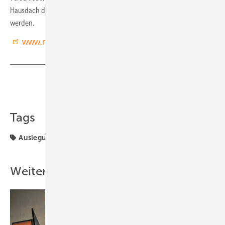
Hausdach durch Google Maps, über PDF oder DXF aufgenommen
werden.
www.msp.solar/planungssoftware
Teilen
Link kopieren
Tags
Auslegung
Montage
Planung
Planung & Wartung
Weitere Inhalte