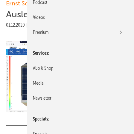
Podcast
Ernst Schweizer
Auslegung mit Solar Pro Tool
Videos
01.12.2020
|
Veröffentlicht in
Ausgabe 07-2020
|
Druckvorschau
Premium
Services
Abo & Shop
Media
Newsletter
Specials
Foto: Ernst Schweizer
Specials