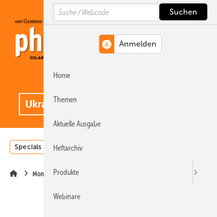
Springe
Springe
Springe
Search
auf
auf
auf
Hauptinhalt
Hauptmenü
SiteSearch
Home
MENÜ
.
Themen
Aktuelle Ausgabe
Specials
Einstrahlungsatlas
Landwirtschaft
Invest
Heftarchiv
Produkte
Montage
Webinare