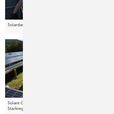
Solardach für Volkshochschule auf
Sylt
Solare Gründächer schützen Städte vor Hitze und
Starkregen