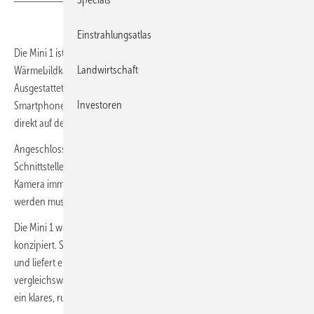
Einstrahlungsatlas
Die Mini 1 ist mit nur 26 Gramm ein leichtes und günstiges
Landwirtschaft
Wärmebildkameramodul für die Inspektion elektrischer Geräte.
Ausgestattet mit einer funktionalen Wärmebild-App für das
Investoren
Smartphone, ermöglicht das Modul den Blick auf die Wärmebilder
direkt auf dem Android-Smartphone.
Angeschlossen wird das Modul ganz einfach über die USB-Type-C-
Schnittstelle, über die auch die Stromversorgung läuft. Damit ist die
Kamera immer sofort einsatzbereit, da sie nicht extra aufgeladen
werden muss.
Die Mini 1 wurde für einfache und schnelle Temperaturmessungen
konzipiert. Sie ist mit einem Vox-Detektor mit festem Fokus ausgestattet
und liefert eine Wärmebildauflösung von 160 x 120 (19.200) Pixel. Ihre
vergleichsweise hohe Bildwiederholfrequenz von 25 Hertz sorgt für
ein klares, ruckelfreies Bild.