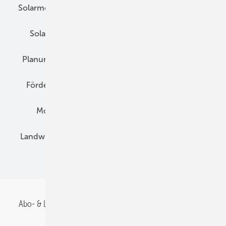
Solarmodule
DC-Technik
Wechselrichter
Solarspeicher
AC-Technik
Wartung
Planung
E-Mobilität
Wärme
Recht
Förderung
Preise
Hybridgeneratoren
Montage
Installation
Solarparks
Landwirtschaft
Mieterstrom
Fachhandel
BIPV
Abo- & Leserservice
AGB
Alle Inhalte chronologisch