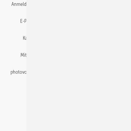
Anmelden
Anmeldung & Registrierung
Datenschutz
E-Paper
Gentner Energy Media
Impressum
Karriere bei Gentner
Team
Mediaservice
Mitgliedschaften und Engagement
Newsletter
photovoltaik abonnieren
Privacy Manager
pv Europe
RSS-Feed
Veranstaltungen / Webinare
© 2026 photovoltaik