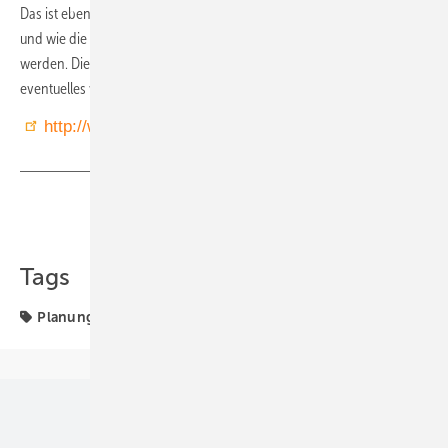
Das ist ebenfalls sinnvoll bei Filmen, die im Format MP4 möglich sind
und wie die Wärmebilder direkt auf dem Smartphone gespeichert
werden. Die Stromversorgung findet über das Smartphone statt, ein
eventuelles vorheriges Aufladen des Infrarotmoduls entfällt.
http://www.hikmicrotech.com/en
Teilen
Link kopieren
Tags
Planung & Wartung
Unsere Themen