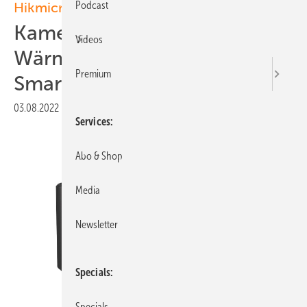
Podcast
Hikmicro
Kameramodu l für
Videos
Wärmebilder mit
Premium
Smartphones
03.08.2022
|
Veröffentlicht in
Ausgabe 06-2022
|
Druckvorschau
Services
Abo & Shop
Media
Newsletter
Specials
Foto: Hikmicro
Specials