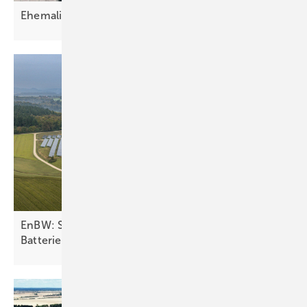
Ehemalige Militärbrache wird
Solarkraftwerk
EnBW: Solarpark Aach mit Second-Life-
Batteriespeicher
startet