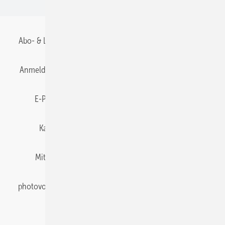
Abo- & Leserservice
AGB
Alle Inhalte chronologisch
Anmelden
Anmeldung & Registrierung
Datenschutz
E-Paper
Gentner Energy Media
Impressum
Karriere bei Gentner
Team
Mediaservice
Mitgliedschaften und Engagement
Newsletter
photovoltaik abonnieren
Privacy Manager
pv Europe
RSS-Feed
Veranstaltungen / Webinare