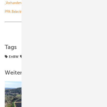
„Vorhandene Tec hnik nut zen”
PPA: Belectric baut Solarpark mit sechs Megawatt
Teilen
Link kopieren
Tags
EnBW
Megawatt
Planung & Wartung
Solarpark
Weitere Inhalte