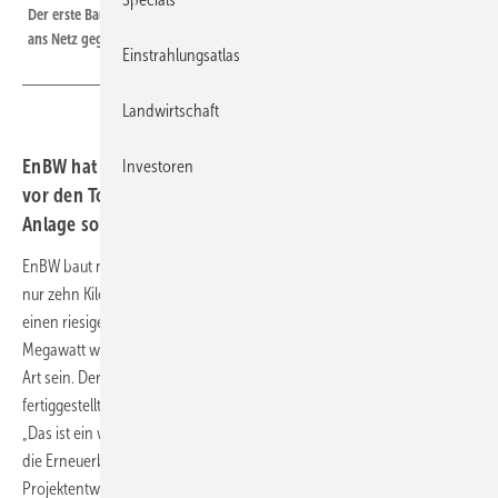
Der erste Bauabschnitt des riesigen Solarparks Weesow-Willmersdorf ist
ans Netz gegangen.
Einstrahlungsatlas
Landwirtschaft
EnBW hat den ersten Abschnitt des riesigen Solarparks
Investoren
vor den Toren Berlins in Betrieb genommen. Die gesamte
Anlage soll bis Ende dieses Jahres fertig werden.
EnBW baut nördlich der brandenburgischen Kleinstadt Werneuchen
nur zehn Kilometer vor den Toren Berlins seit März dieses Jahres
einen riesigen Solarpark – ohne Förderung. Mit einer Leistung von 187
Megawatt wird er nach Angaben von EnBW der derzeit größte seiner
Art sein. Der erste Teil des Solarparks Weesow-Willmersdorf wurde
fertiggestellt und die ersten Kilowattstunden sind ins Netz geflossen.
„Das ist ein wichtiger Meilenstein für unseren Solarpark – wie auch für
die Erneuerbaren Energien insgesamt“, sagt Thorsten Jörß, Leiter
Projektentwicklung Photovoltaik bei EnBW.