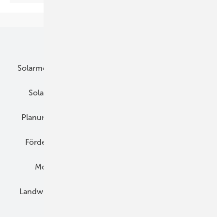
Unsere Themen
Solarmodule
DC-Technik
Wechselrichter
Solarspeicher
AC-Technik
Wartung
Planung
E-Mobilität
Wärme
Recht
Förderung
Preise
Hybridgeneratoren
Montage
Installation
Solarparks
Landwirtschaft
Mieterstrom
Fachhandel
BIPV