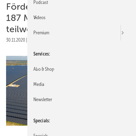
Podcast
Förderfreier Solarpark mit
187 Megawatt Leistung ist
Videos
teilweise fertig
Premium
30.11.2020
|
Druckvorschau
Services
Abo & Shop
Media
Newsletter
Specials
Paul Langrock/EnBW
Specials