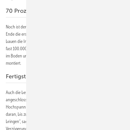
70 Prozent der Module sind montiert
Noch ist der Solarpark nicht ganz fertig. Denn während an einem
Ende die ersten Module und Wechselrichter schon in Betrieb sind,
bauen die Installateure am anderen Ende noch. Immerhin sind die
fast 100.000 Pfosten für die Unterkonstruktion schon fast vollständig
im Boden und etwa 70 Prozent der rund 465.000 Module sind schon
montiert.
Fertigstellung bis Ende des Jahres geplant
Auch die beiden beiden Umspannwerke sind fertig und
angeschlossen, über die der Solarpark den Strom in die 110-Kilovolt-
Hochspannungsleitung einspeist wird. „Wir arbeiten mit Hochdruck
daran, bis zum Jahresende den ganzen Solarpark ans Netz zu
bringen“, sagt Bauleiter Stefan Lederer. „Jede weitere ungeplante
Verzögerung kann jedoch dazu führen, dass wir die letzten