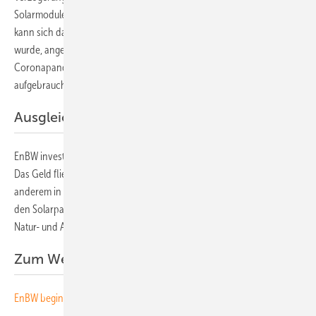
Solarmodule erst nach Neujahr in Betrieb nehmen können.“ Dennoch
kann sich das Tempo, in dem die gesamte Anlage bisher errichtet
wurde, angesichts der Schwierigkeiten während der
Coronapandemie sehen lassen. „Dennoch ist unser Zeitpuffer nahezu
aufgebraucht“, erklärt Stefan Lederer.
Ausgleichsmaßnahmen vorgesehen
EnBW investiert etwa 100 Millionen Euro in den riesigen Generator.
Das Geld fließt dabei nicht nur in die Anlage selbst, sondern unter
anderem in die Entwicklung eines artenreichen Grünlandes rund um
den Solarpark. Das ist nur ein Teil der zahlreiche Maßnahmen für den
Natur- und Artenschutz, die zum Projekt gehören. (su)
Zum Weiterlesen:
EnBW beginnt Bau eines förderfreien Solarkraftwerks in Brandenburg