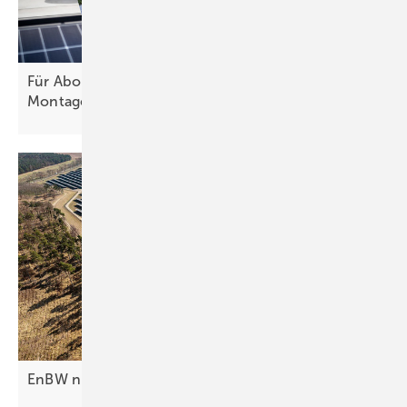
Für Abonnenten: Neues Themenheft über
Montagetechnik ist
erschienen
EnBW nimmt Solarpark Görlsdorf in
Betrieb