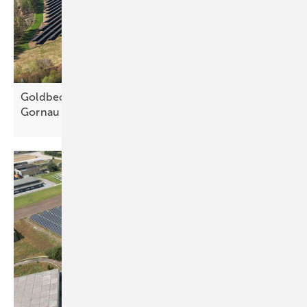
Goldbeck Solar nimmt Solarpark im sächsischen
Gornau in
Betrieb