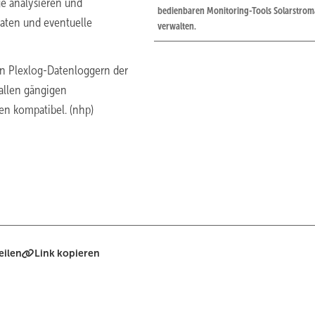
e analysieren und
bedienbaren Monitoring-Tools Solarstro
Daten und eventuelle
verwalten.
den Plexlog-Datenloggern der
allen gängigen
n kompatibel. (nhp)
eilen
Link kopieren