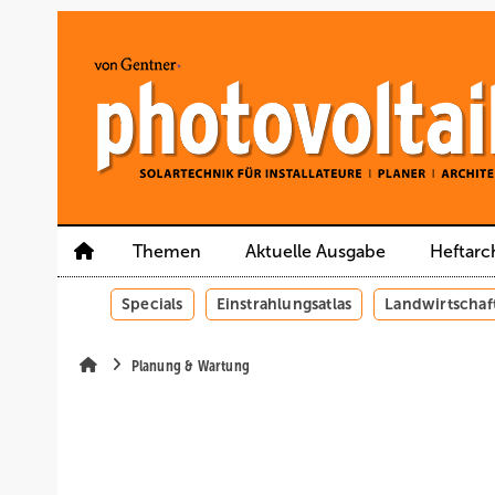
Springe
Springe
Springe
auf
auf
auf
Hauptinhalt
Hauptmenü
SiteSearch
Themen
Aktuelle Ausgabe
Heftarc
Specials
Einstrahlungsatlas
Landwirtschaf
Planung & Wartung