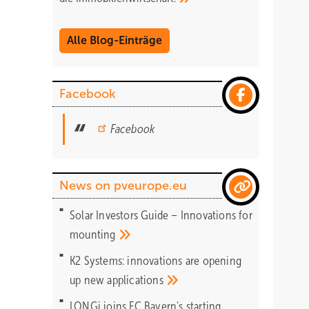
Alle Blog-Einträge
Facebook
Facebook
News on pveurope.eu
Solar Investors Guide – Innovations for
mounting
K2 Systems: innovations are opening
up new
applications
LONGi joins FC Bayern's starting