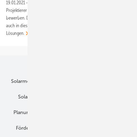
19.01.2021
-
Noch bis zum 31. März können sich Unternehmen,
Projektierer oder Installateure um die The smarter E-Awards
bewerben. Der Veranstalter der Branchenmesse in München kürt
auch in diesem Jahr die innovativsten Produkte, Projekte und
Lösungen.
Unsere Themen
Solarmodule
DC-Technik
Wechselrichter
Solarspeicher
AC-Technik
Wartung
Planung
E-Mobilität
Wärme
Recht
Förderung
Preise
Hybridgeneratoren