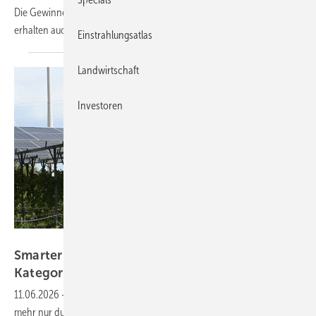
Die Gewinner werden vor Messebeginn bekannt gegeben und
erhalten auch ein umfangreiches
Marketingpaket.
Einstrahlungsatlas
Landwirtschaft
Investoren
Velka Botička
Smarter E Awards – die Finalisten in der
Kategorie Smart Integrated Energy stehen
fest
11.06.2026
-
Die Integration von Solarstrom gelingt in Zukunft nicht
mehr nur durch leistungsstarke Hardware, sondern auch mittels