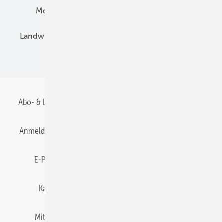
Montage
Installation
Solarparks
Landwirtschaft
Mieterstrom
Fachhandel
BIPV
Abo- & Leserservice
AGB
Alle Inhalte chronologisch
Anmelden
Anmeldung & Registrierung
Datenschutz
E-Paper
Gentner Energy Media
Impressum
Karriere bei Gentner
Team
Mediaservice
Mitgliedschaften und Engagement
Newsletter