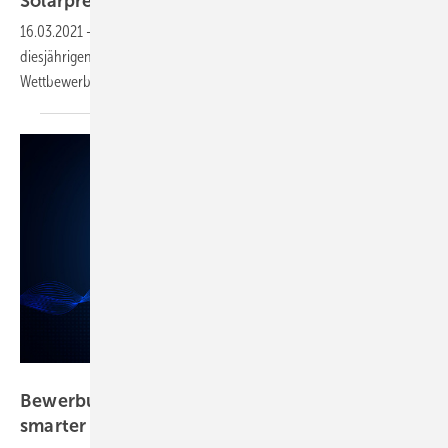
Solarpreise
an
16.03.2021
-
Solar Power Europe hat die Bewerbungsphase für die
diesjährigen Solarpreise gestartet. Erstmals gibt es drei verschiedene
Wettbewerbe.
Solar Promotion
Bewerbung für die Innovationspreise der The
smarter E
einreichen