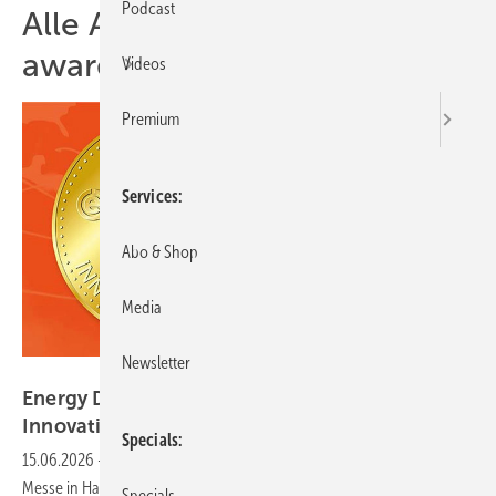
Podcast
Alle Artikel zum Thema
awards
Videos
Premium
Services
Abo & Shop
Media
Newsletter
DLG
Energy Decentral: Jetzt um die
Innovationspreise
bewerben
Specials
15.06.2026
-
Bis Ende Juli 2026 können sich noch Teilnehmer der
Messe in Hannover um die begehrten Innovationspreise bewerben.
Specials