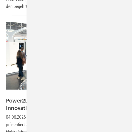
den begehrten
Awards.
Solar Promotion
Power2Drive Awards: preisverdächtige
Innovationen auf der Messe in
München
04.06.2026
-
Die diesjährige Power2Drive (P2D) in München
präsentiert die aktuellen Entwicklungen für das Laden von
Elektrofahrzeugen jeglicher Größe. Die Jury der P2D-Awards hat zehn