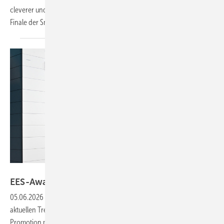
cleverer und selbstlernender Softwarelösungen. Beides hat es ins
Finale der Smarter E Awards
geschafft.
Solar Promotion
EES-Award: Die Finalisten stehen
fest
05.06.2026
-
Die diesjährige EES Europe in München zeigt die
aktuellen Trends in der Speichertechnologie. Messeveranstalter Solar
Promotion prämiert innovative und neue Systeme und Lösungen mit