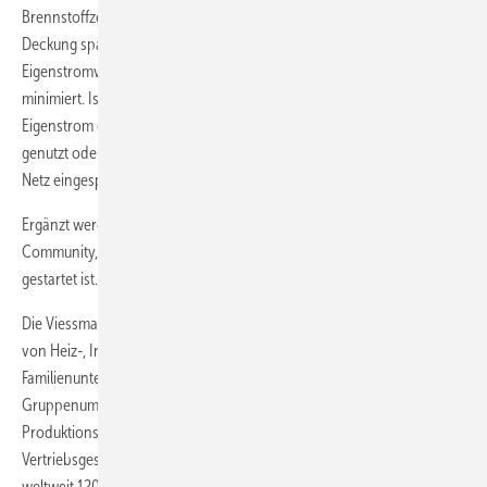
Brennstoffzellenheizgeräts oder der Photovoltaikanlage für die
Deckung späterer Stromverbrauchsspitzen. So wird der
Eigenstromverbrauch maximiert und der Zukauf von Netzstrom
minimiert. Ist der Stromspeicher vollständig geladen, kann weiterer
Eigenstrom entweder für die Ladestation eines Elektrofahrzeugs
genutzt oder als Überschussstrom gegen Vergütung in das öffentliche
Netz eingespeist werden.
Ergänzt werden diese Energiesysteme durch die Viessmann Energy
Community, die im September mit einer Stromflatrate für Kunden
gestartet ist.
Die Viessmann Group ist einer der international führenden Hersteller
von Heiz-, Industrie- und Kühlsystemen. Das 1917 gegründete
Familienunternehmen beschäftigt 12.000 Mitarbeiter, der
Gruppenumsatz beträgt 2,25 Milliarden Euro. Mit 23
Produktionsgesellschaften in zwölf Ländern, mit
Vertriebsgesellschaften und Vertretungen in 74 Ländern sowie
weltweit 120 Verkaufsniederlassungen ist Viessmann international