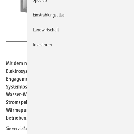
Einstrahlungsatlas
Landwirtschaft
Viessmann
Investoren
Mit dem neuen Geschäftsbereich Photovoltaik und
Elektrosysteme (PV+E-Systeme) baut Viessmann das
Engagement in diesen Bereichen aus und bietet
Systemlösungen aus effizienten und sehr leisen Luft-
Wasser-Wärmepumpen, Photovoltaikanlagen und
Stromspeichern. Bei diesen Lösungen wird die
Wärmepumpe mit Strom von der Photovoltaikanlage
betrieben.
Sie vervielfacht den Energieertrag der Solarmodule, indem sie aus