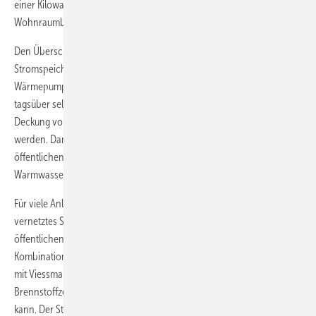
einer Kilowattstunde Strom rund das Vierfache an Wärme für
Wohnraumbeheizung und Trinkwassererwärmung erzeugt.
Den Überschussstrom von der Photovoltaikanlage bevorratet der
Stromspeicher. So können in den Abend- und Nachtstunden die
Wärmepumpe, Beleuchtung und andere elektrische Geräte mit dem
tagsüber selbst erzeugten Strom betrieben werden. Lediglich zur
Deckung von Bedarfsspitzen muss noch Strom aus dem Netz bezogen
werden. Damit lassen sich die Ausgaben für Strom aus dem
öffentlichen Netz sowie für Wohnraumbeheizung und
Warmwasserbereitung deutlich reduzieren.
Für viele Anlagenbetreiber gibt es einen weiteren Grund, auf ein
vernetztes System zu setzen. Mehr als 90 Prozent Autarkie vom
öffentlichen Stromnetz können erreicht werden, wenn die
Kombination aus Brennstoffzellenheizgerät und Photovoltaikanlagen
mit Viessmann Stromspeichern installiert wird. Das
Brennstoffzellenheizgerät erzeugt Strom, der im Haus genutzt werden
kann. Der Stromspeicher bevorratet den Überschussstrom des