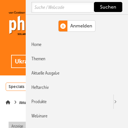
Springe
Springe
Springe
Search
auf
auf
auf
Hauptinhalt
Hauptmenü
SiteSearch
Home
MENÜ
.
Themen
Aktuelle Ausgabe
Specials
Einstrahlungsatlas
Landwirtschaft
Invest
Heftarchiv
Produkte
Aktuelle Meldung
Webinare
Anzeige