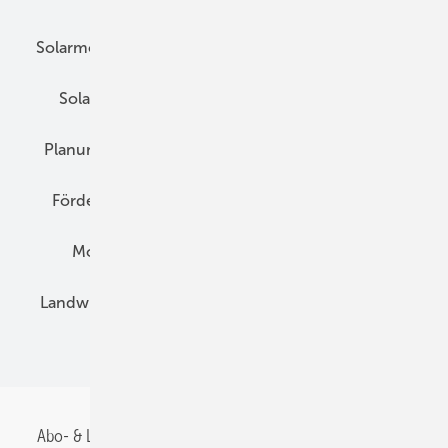
Solarmodule
DC-Technik
Wechselrichter
Solarspeicher
AC-Technik
Wartung
Planung
E-Mobilität
Wärme
Recht
Förderung
Preise
Hybridgeneratoren
Montage
Installation
Solarparks
Landwirtschaft
Mieterstrom
Fachhandel
BIPV
Abo- & Leserservice
AGB
Alle Inhalte chronologisch