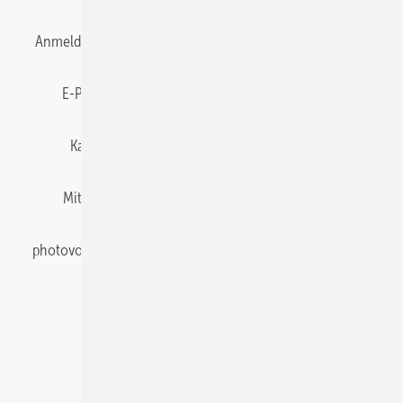
Anmelden
Anmeldung & Registrierung
Datenschutz
E-Paper
Gentner Energy Media
Impressum
Karriere bei Gentner
Team
Mediaservice
Mitgliedschaften und Engagement
Newsletter
photovoltaik abonnieren
Privacy Manager
pv Europe
RSS-Feed
Veranstaltungen / Webinare
© 2026 photovoltaik