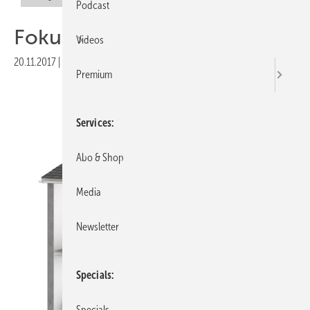
Podcast
Fokus auf Strom
Videos
20.11.2017
|
Druckvorschau
Premium
Services
Abo & Shop
Media
Newsletter
Specials
Specials