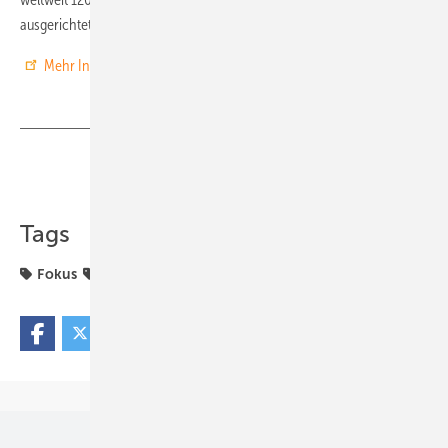
ausgerichtet. 54 Prozent des Umsatzes entfallen auf das Ausland.
Mehr Informationen
Teilen
Link kopieren
Tags
Fokus
Strom
Unsere Themen