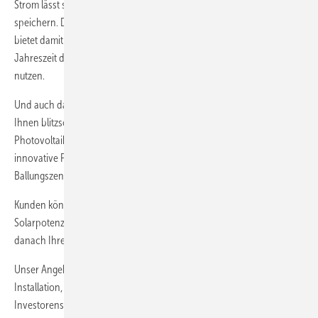
Strom lässt sich als Stromguthaben in der E.ON SolarCloud virtuell
speichern. Dort ist der Strom dann jederzeit nutzbar. Die SolarCloud
bietet damit die ideale Ergänzung, um insbesondere in der dunklen
Jahreszeit das Stromguthaben aus der E.ON SolarCloud wieder zu
nutzen.
Und auch das gibt es nur bei E.ON: Mit Google Sunroof zeigen wir
Ihnen blitzschnell, wie viel Solarstrom Sie mit einer
Photovoltaikanlage auf Ihrem Dach erzeugen können. Aktuell hat die
innovative Plattform bereits sieben Millionen Gebäude in den
Ballungszentren Deutschlands analysiert.
Kunden können einfach ihre Adresse eingeben – und sofort online ihr
Solarpotenzial entdecken! Mit dem E.ON Solarrechner können Sie
danach Ihre Kostenersparnis berechnen.
Unser Angebot umfasst darüber hinaus die Entwicklung, Planung,
Installation, Wartung und Betreuung von Solaranlagen. Auch das
Investorensegment großer Photovoltaikkraftwerke bieten wir an. Als