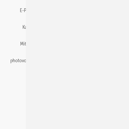
E-Paper
Gentner Energy Media
Impressum
Karriere bei Gentner
Team
Mediaservice
Mitgliedschaften und Engagement
Newsletter
photovoltaik abonnieren
Privacy Manager
pv Europe
RSS-Feed
Veranstaltungen / Webinare
© 2026 photovoltaik