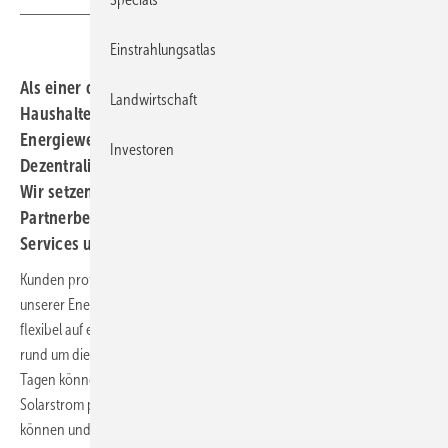
Einstrahlungsatlas
Als einer der führenden Energieanbieter wollen wir alle
Landwirtschaft
Haushalte in Deutschland bei ihrer eigenen
Energiewende bestmöglich unterstützen und so die
Investoren
Dezentralisierung der Energieversorgung vorantreiben.
Wir setzen dabei auf ein breites Netzwerk lokaler E.ON-
Partnerbetriebe und bieten Beratung, Komponenten,
Services und Garantien aus einer Hand.
Kunden profitieren beispielsweise von der E.ON SolarCloud. Mit
unserer Energielösung lässt sich die produzierte Sonnenenergie
flexibel auf einem persönlichen, virtuellen Stromkonto speichern und
rund um die Uhr an 365 Tagen im Jahr wieder abrufen. An sonnigen
Tagen können die Kunden mit ihrer Photovoltaikanlage deutlich mehr
Solarstrom produzieren, als sie gleichzeitig selbst verbrauchen
können und der Batteriespeicher fassen kann. Dieser überschüssige