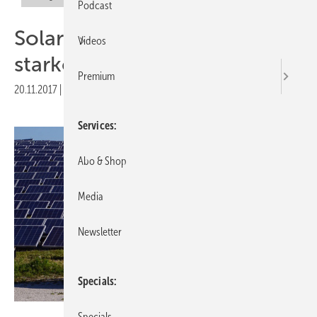
Podcast
Solarlösungen von einem
Videos
starken Partner
Premium
20.11.2017
|
Druckvorschau
Services
Abo & Shop
Media
Newsletter
Specials
E.ON
Specials