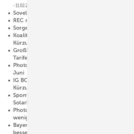
11.02.2010
Sovello vor Verkauf
10.02.2010
REC mit schlechten Zahlen
10.02.2010
Sorge um Sovello
10.02.2010
Koalition fast einig über Photovoltaik-
Kürzungen
09.02.2010
Großbritannien mit lukrativen Photovoltaik-
Tarifen
09.02.2010
Photovoltaik-Kürzung um 16 Prozent ab
Juni
09.02.2010
IG BCE kritisiert geplante Photovoltaik-
Kürzungen
08.02.2010
Spontane Protestaktion der Berliner
Solarbranche
08.02.2010
Photovoltaik-Kürzung entlastet Verbraucher
wenig
07.02.2010
Bayern will kleine Photovoltaik-Anlagen
besser fördern
07.02.2010