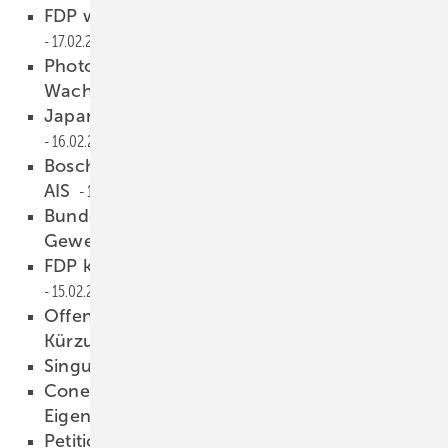
FDP will Anwalt ostdeutscher Interessen sein
17.02.2010
Photovoltaik-Markt in USA auf
Wachstumspfad
16.02.2010
Japan evaluiert Photovoltaik-Einspeisetarife
16.02.2010
Bosch Solar Energy erteilt Großauftrag an
AIS
16.02.2010
Bundesrat spricht sich für
Gewerbesteuersplitting aus
15.02.2010
FDP kritisiert Photovoltaik-Kürzungspläne
15.02.2010
Offener Brief gegen Photovoltaik-
Kürzungen
12.02.2010
Singulus erhält Großauftrag
11.02.2010
Conergy startet Pilotprojekt zu
Eigenverbrauch
11.02.2010
Petition gegen Photovoltaik-Kürzungen