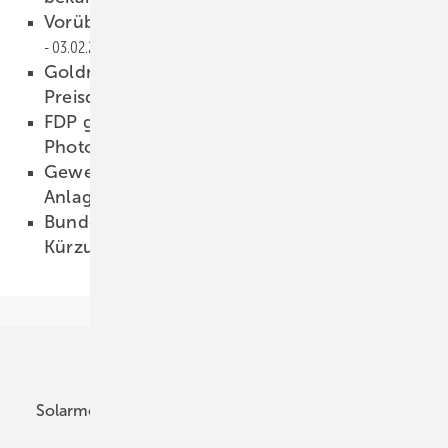
Vorübergehend Ackerflächen nutzen
03.02.2010
Goldman Sachs erwartet weiteren
Preisdruck
03.02.2010
FDP gegen drastische Kürzung der
Photovoltaik-Förderung
03.02.2010
Gewerbesteuersplitting für Photovoltaik-
Anlagen
02.02.2010
Bundesweite Proteste gegen Photovoltaik-
Kürzung geplant
02.02.2010
Unsere Themen
Solarmodule
DC-Technik
Wechselrichter