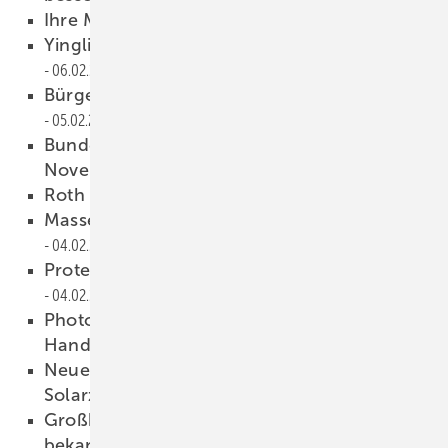
Ihre Meinung ist gefragt
06.02.2010
Yingli sponsert Fußball-WM 2010
06.02.2010
Bürger lehnen Photovoltaik-Kürzung ab
05.02.2010
Bundesnetzagentur veröffentlicht
Novemberzahlen
05.02.2010
Roth & Rau will weiter wachsen
05.02.2010
Massenproteste gegen geplante Kürzungen
04.02.2010
Proteste gegen Photovoltaik-Pläne
04.02.2010
Photovoltaik-Kürzungspläne bedrohen
Handwerk
04.02.2010
Neue Photovoltaik-Module aus defekten
Solarzellen
04.02.2010
Großbritannien gibt Photovoltaik-Vergütung
bekannt
04.02.2010