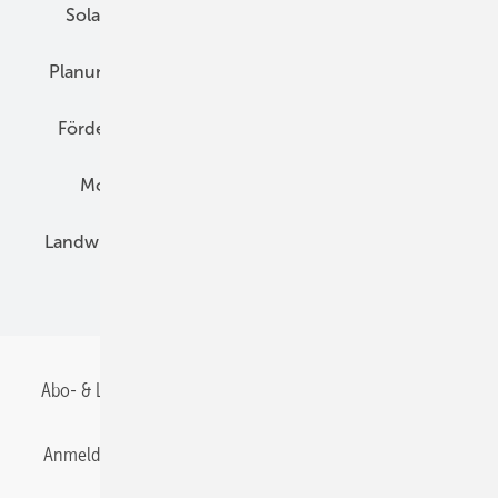
Solarspeicher
AC-Technik
Wartung
Planung
E-Mobilität
Wärme
Recht
Förderung
Preise
Hybridgeneratoren
Montage
Installation
Solarparks
Landwirtschaft
Mieterstrom
Fachhandel
BIPV
Abo- & Leserservice
AGB
Alle Inhalte chronologisch
Anmelden
Anmeldung & Registrierung
Datenschutz