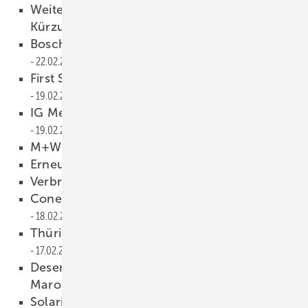
Weiter Proteste gegen Photovoltaik-
Kürzungen
22.02.2010
Bosch Solar Energy kooperiert mit Eon
22.02.2010
First Solar: Entwicklung ungewiss
19.02.2010
IG Metall verlangt maßvolle Kürzung
19.02.2010
M+W Group steigt bei SSTH ein
19.02.2010
Erneuerbare legen weiter zu
18.02.2010
Verbraucherschützer uneins
18.02.2010
Conergy wieder mit schwarzen Zahlen
18.02.2010
Thüringen will nur neun Prozent weniger
17.02.2010
Desertec-Referenzprojekt wahrscheinlich in
Marokko
17.02.2010
Solarindustrie trifft sich in Rom
17.02.2010