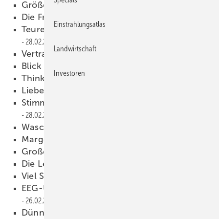
Größer, dünner — schneller?
28.02.2010
Die Front bröckelt
28.02.2010
Einstrahlungsatlas
Teure Gase für hauchfeine Schichten
28.02.2010
Landwirtschaft
Vertrauen gewinnen
28.02.2010
Blick ins Kleingedruckte
28.02.2010
Investoren
Think small!
28.02.2010
Liebesentzug
28.02.2010
Stimmung im deutschen Handwerk
28.02.2010
Waschen mit der Sonne
28.02.2010
Margen unter Druck
28.02.2010
Große Dynamik
28.02.2010
Die Leistung ist nicht alles
28.02.2010
Viel Schatten
28.02.2010
EEG-Umlage ist kein Kostentreiber
26.02.2010
Dünnschicht aufs Eigenheim
26.02.2010