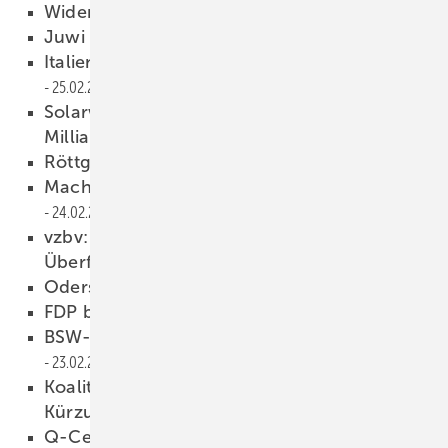
Widerspruch aus dem Osten
25.02.2010
Juwi legt Solarprojekt auf Eis
25.02.2010
Italien: Kürzungspläne erneut verschoben
25.02.2010
Solarworld enttäuscht trotz
Milliardenumsatz
25.02.2010
Röttgen zufrieden mit Einigung
24.02.2010
Machnig: Klatsche für den Aufbau Ost
24.02.2010
vzbv: Einstieg in den Abbau der
Überförderung
24.02.2010
Odersun fährt Produktion hoch
24.02.2010
FDP begrüßt Einigung
23.02.2010
BSW-Solar lehnt Koalitionspläne ab
23.02.2010
Koalition einigt sich auf Photovoltaik-
Kürzungen
23.02.2010
Q-Cells mit Milliardenverlust
23.02.2010