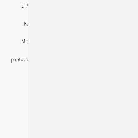
E-Paper
Gentner Energy Media
Impressum
Karriere bei Gentner
Team
Mediaservice
Mitgliedschaften und Engagement
Newsletter
photovoltaik abonnieren
Privacy Manager
pv Europe
RSS-Feed
Veranstaltungen / Webinare
© 2026 photovoltaik