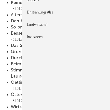
Keine Sicherheit ohne Unsicherheit
31.01.2011
Einstrahlungsatlas
Altersvorsorge gesucht
31.01.2011
Den Kunden Sicherheit geben
31.01.2011
Landwirtschaft
So prüft PV+Test
31.01.2011
Bessere Zellen, günstigere Zellen
Investoren
31.01.2011
Das Spiel wird ernst
31.01.2011
Grenzen der Automatisierung
31.01.2011
Durch die Hintertür
31.01.2011
Beim Start abgestürzt
31.01.2011
Stimmung im deutschen Handwerk: Die
Laune sinkt
31.01.2011
Oettinger fordert mehr Harmonie
31.01.2011
Österreich legt Photovoltaik-Tarife fest
31.01.2011
Wirtschaftsministerium will Solarförderung