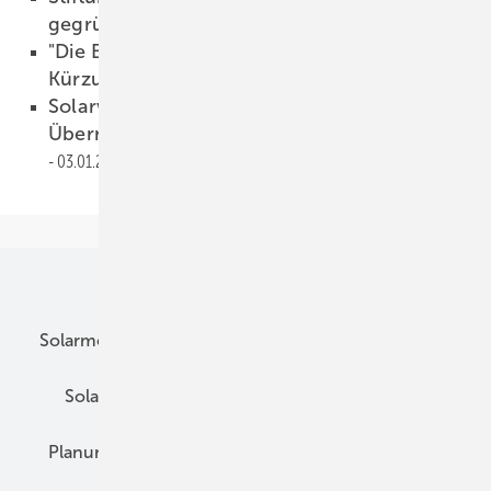
gegründet
04.01.2011
"Die Branche bettelt geradezu um
Kürzungen"
03.01.2011
Solarworld veröffentlicht
Übernahmeangebot für Solarparc
03.01.2011
Unsere Themen
Solarmodule
DC-Technik
Wechselrichter
Solarspeicher
AC-Technik
Wartung
Planung
E-Mobilität
Wärme
Recht