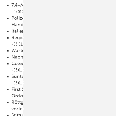
7,4-Megawatt-Dachanlage am Netz
07.01.2011
Polizei legt Photovoltaik-Dieben das
Handwerk
07.01.2011
Italien mit hohen Zuwachsraten
06.01.2011
Regierung noch uneins bei Solarförderung
06.01.2011
Warten auf das zweite Quartal
05.01.2011
Nachfrage stützt Preise
05.01.2011
Colexon mit neuem Vorstandschef
05.01.2011
Suntech mit Absatzrekord in Europa
05.01.2011
First Solar findet chinesischen Partner für
Ordos-Projekt
05.01.2011
Röttgen will Vorschlag zur Solarförderung
vorlegen
04.01.2011
Stiftung zu Ehren Hermann Scheers