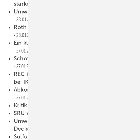
stärker kürzen
31.01.2011
Umweltausschuss tagt zu Solarförderung
28.01.2011
Roth & Rau mit guter Auftragslage
28.01.2011
Ein kleiner Hoffnungsschimmer in Spanien
27.01.2011
Schott Solar verdoppelt Kapazitäten
27.01.2011
REC installiert Photovoltaik-Dachanlagen
bei IKEA
27.01.2011
Abkommen zwischen Siemens und Suntech
27.01.2011
Kritik am Umweltrat
26.01.2011
SRU will Solarförderung stutzen
26.01.2011
Umweltrat empfiehlt Photovoltaik-
Deckelung
25.01.2011
Sulfurcell mit frischem Kapital
25.01.2011