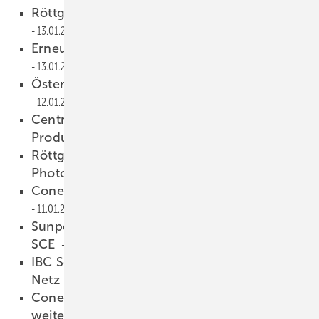
Röttgen lehnt EU-Harmonisierung ab
13.01.2011
Erneuerbare müssen draußen bleiben
13.01.2011
Österreicher warten auf Förderung
12.01.2011
Centrosolar und TSMC unterzeichnen
Produktionsabkommen
11.01.2011
Röttgen will keine “Dauersubvention“ der
Photovoltaik
11.01.2011
Conergy hat Ärger mit Aktionären
11.01.2011
Sunpower schließt Abnahmeverträge mit
SCE
10.01.2011
IBC Solar bringt Solarpark rechtzeitig ans
Netz
10.01.2011
Conergy erhöht Produktionskapazitäten
weiter
10.01.2011