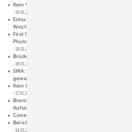
Kein Verfahren gegen Solar Millennium
19.01.2011
Entscheidung zur Solarförderung in dieser
Woche
18.01.2011
First Solar kann 230-Megawatt-
Photovoltaik-Anlage in Kalifornien bauen
18.01.2011
Brüderle: Solarförderung früher kürzen
18.01.2011
SMA: Photovoltaik-Weltmarkt stärker
gewachsen
17.01.2011
Kein Investor für Signet Solar in Sicht
17.01.2011
Brenninkmeijer scheidet aus Q-Cells-
Aufsichtsrat aus
14.01.2011
Conergy setzt Entschuldung fort
14.01.2011
Bericht: Einigung bei Solarförderung
14.01.2011