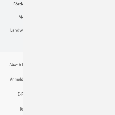
Förderung
Preise
Hybridgeneratoren
Montage
Installation
Solarparks
Landwirtschaft
Mieterstrom
Fachhandel
BIPV
Abo- & Leserservice
AGB
Alle Inhalte chronologisch
Anmelden
Anmeldung & Registrierung
Datenschutz
E-Paper
Gentner Energy Media
Impressum
Karriere bei Gentner
Team
Mediaservice