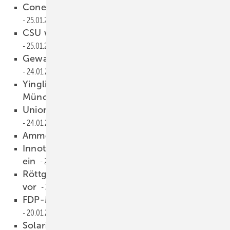
Conergy veräußert weitere Tochter
25.01.2011
CSU will Solarförderung stärker kürzen
25.01.2011
Gewaltiger Solarpark teilweise in Betrieb
24.01.2011
Yingli ist Premiumpartner des FC Bayern
München
24.01.2011
Unionspolitiker fordert größere Einschnitte
24.01.2011
Ammer verkauft Conergy-Anteile
21.01.2011
Innotech Solar kauft sich in REC-Modulwerk
ein
20.01.2011
Röttgen legt Eckpunkte für Solarförderung
vor
20.01.2011
FDP-Minister will EEG abschaffen
20.01.2011
Solarindustrie mit Röttgen einig
19.01.2011