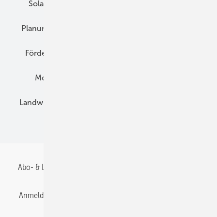
Solarspeicher
AC-Technik
Wartung
Planung
E-Mobilität
Wärme
Recht
Förderung
Preise
Hybridgeneratoren
Montage
Installation
Solarparks
Landwirtschaft
Mieterstrom
Fachhandel
BIPV
Abo- & Leserservice
AGB
Alle Inhalte chronologisch
Anmelden
Anmeldung & Registrierung
Datenschutz