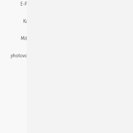
E-Paper
Gentner Energy Media
Impressum
Karriere bei Gentner
Team
Mediaservice
Mitgliedschaften und Engagement
Newsletter
photovoltaik abonnieren
Privacy Manager
pv Europe
RSS-Feed
Veranstaltungen / Webinare
© 2026 photovoltaik