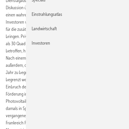
Dienstagausgabe schrieb. In Deutschland hatte die monatelange
Diskussion über die Absenkung der Solarförderung im zweiten Quartal
Einstrahlungsatlas
einen wahren Run auf Photovoltaik-Anlagen ausgelöst. Viele
Investoren wollten ihre Anlagen noch vor dem 1. Juli, dem Stichtag
Landwirtschaft
für die zusätzliche Kürzung der Photovoltaik-Einspeisetarife, ans Netz
bringen. Private Photovoltaik-Anlagen mit einer Fläche von weniger
Investoren
als 30 Quadratmetern seien von den Einschnitten allerdings nicht
betroffen, hieß es weiter.
Nach einem Bericht der „Les Echos“ plant die französische Regierung
außerdem, die Förderung auf maximal 500 Megawatt im kommenden
Jahr zu begrenzen. Damit sollen die Kosten beim Photovoltaik-Zubau
begrenzt werden. Die Regierung in Paris geht aber nicht von einem
Einbruch des Marktes aus, wie ihn Spanien nach der Deckelung der
Förderung im vergangenen Jahr erlebte. Allerdings liegt der
Photovoltaik-Zubau in Frankreich noch weit unter den Werten, die
damals in Spanien erreicht wurden. Der Markt legte in den
vergangenen zwei Jahren kräftig zu: bis Jahresende sollen in
Frankreich Photovoltaik-Anlagen mit einer Gesamtleistung von 850