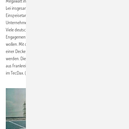
Megawatt installiert sein. Ende 2008 lag die Kapazität gerade einmal
bei insgesamt 81 Megawatt. Derzeit wird Solarstrom mit
Einspeisetarifen zwischen 37 und 50 Cent je Kilowattstunde für
Unternehmen und 58 Cent für private Anlagenbetreiber vergütet.
Viele deutsche Unternehmen haben jüngst angekündigt, ihr
Engagement auf dem französischen Photovoltaik-Markt ausbauen zu
wollen. Mit den schnellen Einschnitten bei der Solarförderung sowie
einer Deckelung des Marktes könnten diese Pläne durchkreuzt
werden. Die Solarwerte gehörten wegen der schlechten Nachrichten
aus Frankreich am Dienstag und Mittwoch zu den größten Verlierern
im TecDax. (Sandra Enkhardt)