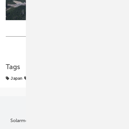
Foto: Solar Frontier
Teilen
Link kopieren
Tags
Japan
Solarförderung
Unsere Themen
Solarmodule
DC-Technik
Wechselrichter