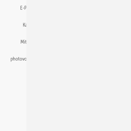
E-Paper
Gentner Energy Media
Impressum
Karriere bei Gentner
Team
Mediaservice
Mitgliedschaften und Engagement
Newsletter
photovoltaik abonnieren
Privacy Manager
pv Europe
RSS-Feed
Veranstaltungen / Webinare
© 2026 photovoltaik