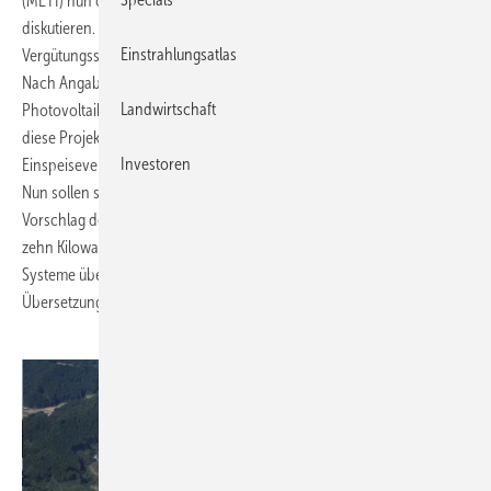
(METI) nun öffentliche Anhörungen abhalten, um den Vorschlag zu
diskutieren. Der Wirtschaftsminister werde anschließend die neuen
Einstrahlungsatlas
Vergütungssätze verkünden.
Nach Angaben des Ministeriums sind rund vier Gigawatt
Landwirtschaft
Photovoltaik-Leitung im zweiten Halbjahr 2012 genehmigt worden. Für
diese Projekte erhalten die Betreiber der Photovoltaik-Anlagen eine
Investoren
Einspeisevergütung von umgerechnet rund 34 Cent je Kilowattstunde.
Nun sollen sie um gut 3 Cent je Kilowattstunde sinken, wie aus dem
Vorschlag der Experten hervorgeht. Für Photovoltaik-Anlagen unter
zehn Kilowatt wird diese Vergütung für zehn Jahre, für größere
Systeme über 20 Jahre bezahlt. (Izumi Kaizuka)
Übersetzung: Sandra Enkhardt