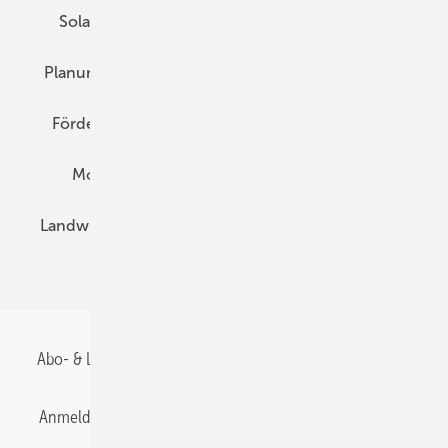
Solarspeicher
AC-Technik
Wartung
Planung
E-Mobilität
Wärme
Recht
Förderung
Preise
Hybridgeneratoren
Montage
Installation
Solarparks
Landwirtschaft
Mieterstrom
Fachhandel
BIPV
Abo- & Leserservice
AGB
Alle Inhalte chronologisch
Anmelden
Anmeldung & Registrierung
Datenschutz