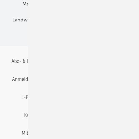
Montage
Installation
Solarparks
Landwirtschaft
Mieterstrom
Fachhandel
BIPV
Abo- & Leserservice
AGB
Alle Inhalte chronologisch
Anmelden
Anmeldung & Registrierung
Datenschutz
E-Paper
Gentner Energy Media
Impressum
Karriere bei Gentner
Team
Mediaservice
Mitgliedschaften und Engagement
Newsletter