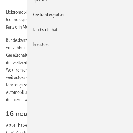
Elektromobilität und die Vernetzung des Fahrzeugs sind zwei
Einstrahlungsatlas
technologische Megatrends auf der Automobilausstellung IAA.
Kanzlerin Merkel persönlich eröffnete den Branchengipfel.
Landwirtschaft
Bundeskanzlerin Angela Merkel (CDU) eröffnete gestern die 65. IAA
Investoren
vor zahlreichen hochrangigen Gästen aus Politik, Wirtschaft und
Gesellschaft. Rund 1.100 Aussteller aus 35 Nationen präsentieren auf
der weltweit wichtigsten Automobilmesse insgesamt 159
Weltpremieren. Hier wird das Fenster zur Zukunft der Mobilität ganz
weit aufgestoßen: Mit der Elektromobilität und mit der Vernetzung des
Fahrzeugs setzt diese IAA zwei technologische Megatrends, die das
Automobil und das Autofahren in den nächsten Jahren neu
definieren werden.
16 neue E-Modelle
Aktuell haben die deutschen Konzernmarken 738 Modelle mit einem
CO2 -Ausstoß von unter 130 Gramm pro Kilometer auf dem deutschen