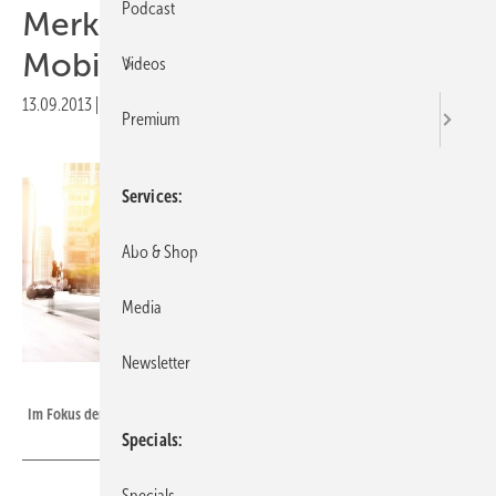
Podcast
Merkel eröffnet IAA-
Mobilitätsmesse
Videos
13.09.2013
|
Druckvorschau
Premium
Services
Abo & Shop
Media
Newsletter
BMW
Im Fokus der IAA-Messe: E-Mobile.
Specials
Specials