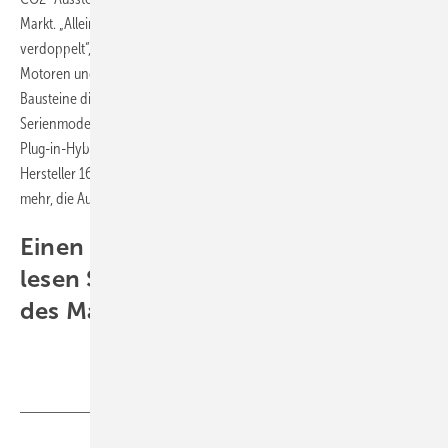
Markt. „Allein in den letzten zwei Jahren hat sich diese Zahl mehr als
verdoppelt“, sagte IAA-Präsident Matthias Wissmann. Effizientere
Motoren und konsequenter Leichtbau seien die beiden großen
Bausteine dieser rasanten Entwicklung. Hinzu kommen jetzt zahlreiche
Serienmodelle mit alternativem Antrieb – rein batterie-elektrisch, als
Plug-in-Hybrid, als Range-Extender: „Bis Ende 2014 bringen unsere
Hersteller 16 E-Modelle auf den Markt. Elektromobilität ist keine Vision
mehr, die Autos kommen jetzt auf die Straße“, sagte Wissmann.
Einen ausführlichen IAA-Bericht
lesen Sie in der Oktoberausgabe
des Magazins photovoltaik.