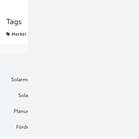
Teilen
Link kopieren
Tags
Merkel
Unsere Themen
Solarmodule
DC-Technik
Wechselrichter
Solarspeicher
AC-Technik
Wartung
Planung
E-Mobilität
Wärme
Recht
Förderung
Preise
Hybridgeneratoren