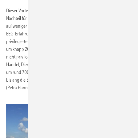
Dieser Vorteil für viele Unternehmen ist jedoch schon jetzt ein
Nachteil für alle anderen Stromkunden, da die EEG-Kosten dadurch
auf weniger Schultern verteilt werden. Darauf weist der Entwurf des
EEG-Erfahrungsberichts deutlich hin: Die EEG-Umlage aller nicht
privilegierten Stromkunden wird durch diese Regelung „inzwischen
um knapp 20 Prozent erhöht. Hierdurch steigen 2011 die Kosten der
nicht privilegierten Industrieunternehmen, des Sektors Gewerbe,
Handel, Dienstleistung, Transport sowie der Privathaushalte jeweils
um rund 700 Millionen Euro.“ Hauptnutznießer der Regelung sind
bislang die Branchen NE-Metalle, Chemie, Eisen/Stahl und Papier.
(Petra Hannen)