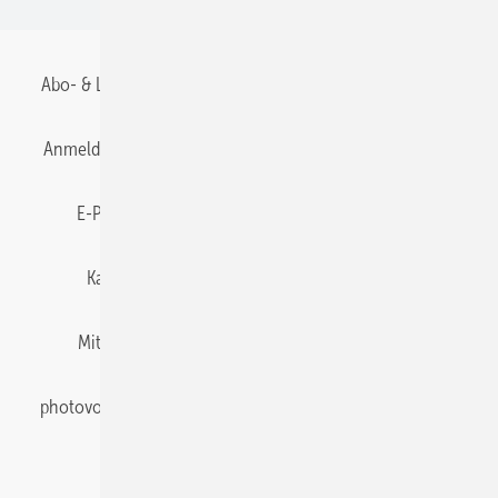
Abo- & Leserservice
AGB
Alle Inhalte chronologisch
Anmelden
Anmeldung & Registrierung
Datenschutz
E-Paper
Gentner Energy Media
Impressum
Karriere bei Gentner
Team
Mediaservice
Mitgliedschaften und Engagement
Newsletter
photovoltaik abonnieren
Privacy Manager
pv Europe
RSS-Feed
Veranstaltungen / Webinare