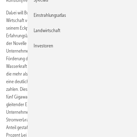
Rohstoffpreise als Konjunkturgefahr Nummer eins.
Dabei will Bundesumweltminister Norbert Röttgen (CDU) die
Einstrahlungsatlas
Wirtschaft von den Kosten der Energiewende entlasten. Das geht aus
seinem Eckpunktepapier hervor, dass er im Zuge des EEG-
Landwirtschaft
Erfahrungsberichts vorgelegt hat. Demnach sollen ab 2012 im Zuge
der Novelle des Erneuerbare-Energien-Gesetzes (EEG) mehr
Investoren
Unternehmen von der EEG-Umlage und damit von den Kosten der
Förderung der erneuerbaren Energien wie Photovoltaik, Wind- und
Wasserkraft befreit werden als bisher. Bislang müssen Unternehmen,
die mehr als zehn Gigawattstunden Strom pro Jahr verbrauchen, nur
eine deutlich reduzierte EEG-Umlage von 0,05 Cent je Kilowattstunde
zahlen. Diese Grenze soll dem Eckpunktepapier zufolge künftig auf
fünf Gigawattstunden sinken. Hinzu kommt ein sogenannter
gleitender Einstieg: Bislang mussten die entsprechenden
Unternehmen grundsätzlich auf zehn Prozent ihres begünstigten
Stromverbrauchs die volle EEG-Umlage zahlen. Künftig wird dieser
Anteil gestaffelt, von 100 Prozent bei fünf Gigawattstunden auf zehn
Prozent bei zehn Gigawattstunden.