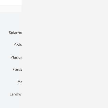
Unsere Themen
Solarmodule
DC-Technik
Wechselrichter
Solarspeicher
AC-Technik
Wartung
Planung
E-Mobilität
Wärme
Recht
Förderung
Preise
Hybridgeneratoren
Montage
Installation
Solarparks
Landwirtschaft
Mieterstrom
Fachhandel
BIPV