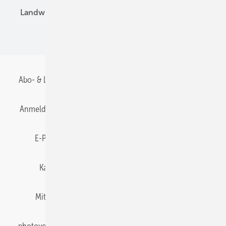
Landwirtschaft
Mieterstrom
Fachhandel
BIPV
Abo- & Leserservice
AGB
Alle Inhalte chronologisch
Anmelden
Anmeldung & Registrierung
Datenschutz
E-Paper
Gentner Energy Media
Impressum
Karriere bei Gentner
Team
Mediaservice
Mitgliedschaften und Engagement
Newsletter
photovoltaik abonnieren
Privacy Manager
pv Europe