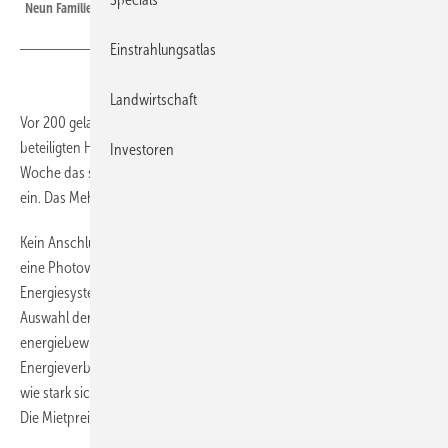
Neun Familien unter einem Dach leben energieautark.
Einstrahlungsatlas
Landwirtschaft
Vor 200 geladenen Gästen aus Wirtschaft, Politik, Verwaltung und
beteiligten Hochschulen weihte Bundesrätin Doris Leuthard in dieser
Investoren
Woche das spektakuläre Projekt in Brütten unweit von Zürich feierlich
ein. Das Mehrfamilienhaus ist komplett autark.
Kein Anschluss für Strom oder Gas versorgt das Gebäude, sondern
eine Photovoltaikanlage im Zusammenspiel mit einem ausgeklügelten
Energiesystem. Die ersten Familien sind bereits eingezogen. Bei der
Auswahl der Mieter wurde bewusst auf eine Durchmischung von
energiebewussten Personen und solchen, die sich weniger um den
Energieverbrauch kümmern, geachtet. So kann aufgezeigt werden,
wie stark sich das Benutzerverhalten auf den Energiebedarf auswirkt.
Die Mietpreise liegen im ortsüblichen Rahmen.