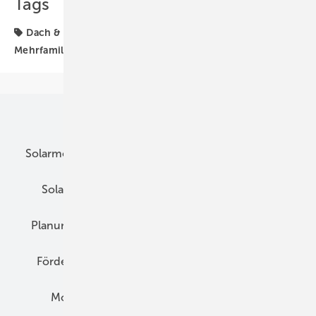
Tags
Dach & Fassade
Generator & Zubehör
Mehrfamilienhaus
Strom & Wärme
Unsere Themen
Solarmodule
DC-Technik
Wechselrichter
Solarspeicher
AC-Technik
Wartung
Planung
E-Mobilität
Wärme
Recht
Förderung
Preise
Hybridgeneratoren
Montage
Installation
Solarparks