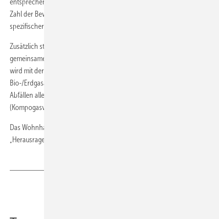
entsprechend steuern. Das Budget ist abhängig von der Fläche, der
Zahl der Bewohner und der Lage im Gebäude, aus der sich ein
spezifischer Energiebedarf ergibt.
Zusätzlich stehen den Mietern ein Elektro- und ein Biogasfahrzeug zur
gemeinsamen Nutzung zur Verfügung. Der Strom für das Elektroauto
wird mit der hauseigenen Solaranlage produziert, und für das
Bio-/Erdgasauto steht so viel Biogas bereit, wie aus den biologischen
Abfällen aller Bewohner gewonnen werden kann
(Kompogasverfahren).
Das Wohnhaus gehört zu den Finalisten des Intersolar Awards für
„Herausragende Solare Projekte“. (Petra Franke)
Teilen
Link kopieren