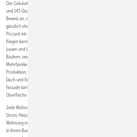
Das Gebäude bietet neun Wohneinheiten mit Flächen zwischen 80
und 145 Quadratmetern. Mit diesem Projekt treten die Bauherren den
Beweis an, dass ein Neubau dieser Größenordnung und Nutzung
gänzlich ohne fremde Energiezufuhr auskommt. „Wenn Bertrand
Piccard mit einem Flugzeug ohne fossilen Treibstoff rund um die Erde
fliegen kann, sollten wir auch ein Wohnhaus ohne fossile Energien
bauen und betreiben können“, erklärt Walter Schmid, Initiator und
Bauherr, seinen Antrieb zum Bau des ersten energieautarken
Mehrfamilienhauses der Welt. Damit das alles funktioniert, waren
Produktion, Speicherung und Verbrauch aufeinander abzustimmen.
Dach und Fassade sind vollständig mit Solarmodulen bestückt. An der
Fassade kamen Dünnschichtmodule mit speziell behandelter
Oberfläche zum Einsatz, die den Modulen eine matte Optik gibt.
Jede Wohnung hat ein individuelles Energiebudget, unterteilt nach
Strom, Heizung und Warmwasser. Über ein Display, das in jeder
Wohnung im Flur angebracht ist, können die Bewohner sehen, ob sie
in ihrem Budget liegen, und gegebenenfalls ihr Verbrauchsverhalten