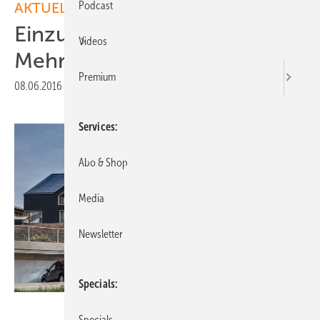
Podcast
AKTUELLE MELDUNGEN
Einzug ins energieautarke
Videos
Mehrfamilienhaus
Premium
08.06.2016
|
Druckvorschau
Services
Abo & Shop
Media
Newsletter
Specials
Umweltarena Spreitenbach/Basler&Hofmann
Specials