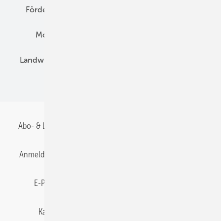
Förderung
Preise
Hybridgeneratoren
Montage
Installation
Solarparks
Landwirtschaft
Mieterstrom
Fachhandel
BIPV
Abo- & Leserservice
AGB
Alle Inhalte chronologisch
Anmelden
Anmeldung & Registrierung
Datenschutz
E-Paper
Gentner Energy Media
Impressum
Karriere bei Gentner
Team
Mediaservice