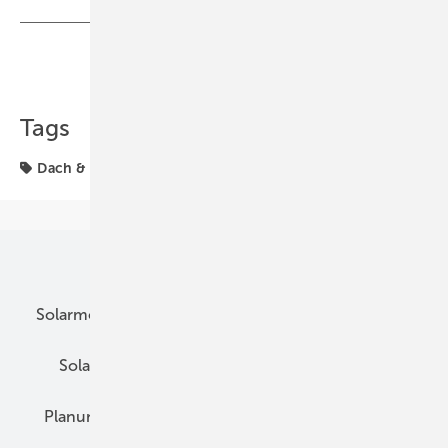
Teilen
Link kopieren
Tags
Dach & Fassade
Unsere Themen
Solarmodule
DC-Technik
Wechselrichter
Solarspeicher
AC-Technik
Wartung
Planung
E-Mobilität
Wärme
Recht