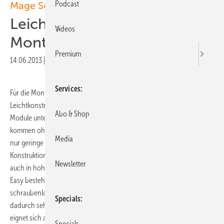
Podcast
Mage Solar
Leichte
Videos
Montagekonstruktion
Premium
14.06.2013
|
Veröffentlicht in
Ausgabe 06-2013
|
Druckvorschau
Services
Für die Montage auf Flach- und Foliendächern bietet Mage Solar zwei
Leichtkonstruktionslösungen an, bei der die Flächenlast inklusive der
Abo & Shop
Module unter zehn Kilogramm pro Quadratmeter liegt. Die Systeme
kommen ohne Durchdringung der Dachhaut aus und bewirken eine
Media
nur geringe Ballastierung im Randbereich. Die aerodynamische
Konstruktion sichert laut Mage Solar dennoch die nötige Stabilität
Newsletter
auch in hohen Windlastzonen. Das weiterentwickelte System Safetec
Easy besteht aus standardisierten, vormontierten Schienen sowie
schraubenloser Modulbefestigungstechnik. Die Montage geht
Specials
dadurch sehr schnell vonstatten. Das neue System Safetec Aero
eignet sich aufgrund der modularen Bauweise besonders für
Specials