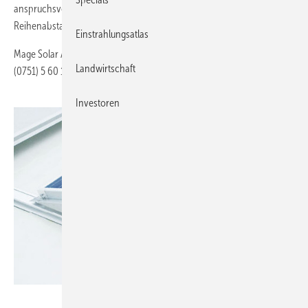
anspruchsvolle Installationen. Der Modulaufstellwinkel sowie der
Reihenabstand können hier nach Bedarf individuell gewählt werden.
Einstrahlungsatlas
Mage Solar AG 88214 Ravensburg Telefon (0751) 5 60 17-0Fax
Landwirtschaft
(0751) 5 60 17-10
https://www.infoline-solar.de/
Investoren
Foto: Mage Solar