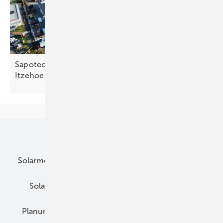
Sapotech baut Großanlage für Famila-Markt in
Itzehoe
Unsere Themen
Solarmodule
DC-Technik
Wechselrichter
Solarspeicher
AC-Technik
Wartung
Planung
E-Mobilität
Wärme
Recht