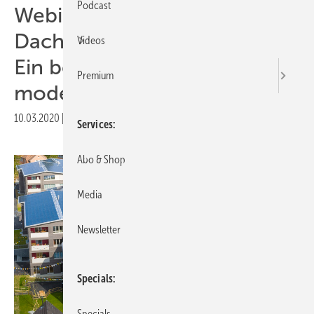
Podcast
Webinar am 11.3.2020:
Dachintegration mit Solrif –
Videos
Ein bewährtes System für
Premium
moderne Optik
10.03.2020
|
Druckvorschau
Services
Abo & Shop
Media
Newsletter
Specials
Specials