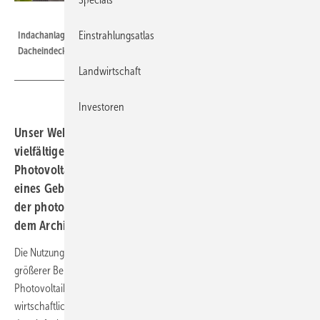
Ernst Schweizer AG
Einstrahlungsatlas
Indachanlagen haben einige Vorteile gegenüber einer konventionellen
Dacheindeckungen und einer zusätzlichen Aufdachanlage.
Landwirtschaft
Investoren
Unser Webinar am 11. März 2020 zeigt Architekten die
vielfältigen Möglichkeiten der Dachintegration der
Photovoltaik. Sie bietet einen Mehrwert für die Optik
eines Gebäudes. Das Webinar veranstaltet die Redaktion
der photovoltaik zusammen mit Ernst Schweizer und
dem Architekturportal Solar Age.
Die Nutzung von Solaranlagen als Dachhaut erfreut sich immer
größerer Beliebtheit. Solche dachintegrierten
Photovoltaikgeneratoren bieten einen Mehrwert – sowohl
wirtschaftlich als auch optisch. Es ist ein sehr große Bandbreite von