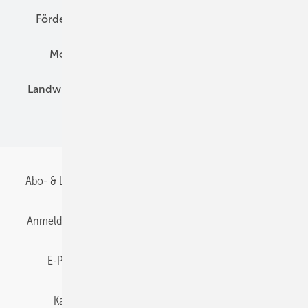
Förderung
Preise
Hybridgeneratoren
Montage
Installation
Solarparks
Landwirtschaft
Mieterstrom
Fachhandel
BIPV
Abo- & Leserservice
AGB
Alle Inhalte chronologisch
Anmelden
Anmeldung & Registrierung
Datenschutz
E-Paper
Gentner Energy Media
Impressum
Karriere bei Gentner
Team
Mediaservice