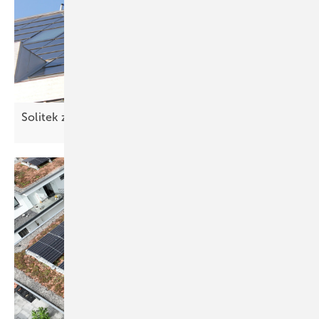
Solitek zeigt integriertes
Solardachmodul