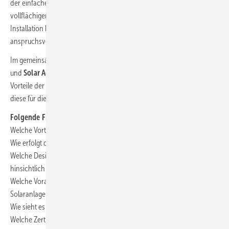
der einfachen Integration eines rechteckigen Feldes bis hin zu
vollflächigen Dächern mit Einbauten möglich. Die Planung und
Installation kann abhängig davon extrem einfach oder auch
anspruchsvoll dafür mit einem höheren Mehrwert sein.
Im gemeinsamen Webinar mit der
Ernst Schweizer AG
,
Photovoltaik
und
Solar Age
am 11. März 2020 wollen wir uns austauschen über die
Vorteile der Dachintegration und die vielfältigen Möglichkeiten, die
diese für die Optik eines Gebäudes bringt.
Folgende Fragen stehen dabei im Mittelpunkt:
Welche Vorteile hat die Integration einer Solaranlage?
Wie erfolgt die Planung, Auslegung und Installation?
Welche Designmöglichkeiten gibt es hinsichtlich der Module und
hinsichtlich der Dacheindeckung?
Welche Voraussetzungen muss das Dach für die Integration einer
Solaranlage erfüllen (Neigung, Dachaufbau, Dachform)?
Wie sieht es aus mit Hinterlüftung, Dichtheit und Brandschutz?
Welche Zertifikate sind notwendig?