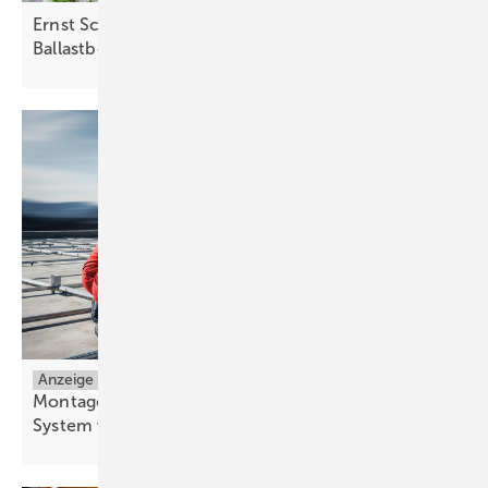
Ernst Schweizer: Montagesystem reduziert
Ballastbedarf auf
Gründächern
Anzeige
Montage in Rekordzeit – mit dem effizientesten
System von
Schweizer