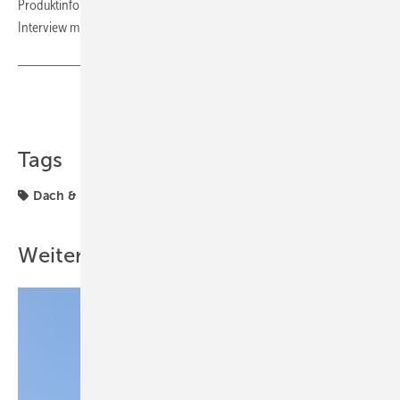
Produktinformation:
Indachsystem für diverse Größen
Interview mit Helge Hartwig:
„Ich sehe langsames Wachstum“
Teilen
Link kopieren
Tags
Dach & Fassade
Dachintegration
Solrif
Webinare
Weitere Inhalte