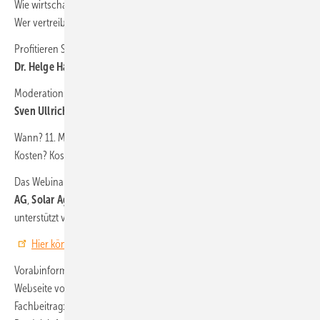
Wie wirtschaftlich ist ein Dach mit integrierter Solaranlage?
Wer vertreibt die Systeme und wo gibt es Hilfe und Unterstützung?
Profitieren Sie vom Fachwissen unseres Experten. Es referiert:
Dr. Helge Hartwig, Ernst Schweizer AG
Moderation:
Sven Ullrich, Chefredakteur von Solar Age
Wann? 11. März 2020, 15 bis 16:30 Uhr
Kosten? Kostenfrei
Das Webinar ist eine gemeinsame Veranstaltung der
Ernst Schweizer
AG
,
Solar Age
,
photovoltaik
und
Conexio GmbH
und wird
unterstützt von
Aleo Solar
,
CS Wismar
und
Axsun
.
Hier können Sie sich kostenlos anmelden.
Vorabinformationen:
Webseite von über
Solrif
Fachbeitrag:
Die Dachhaut aktivieren