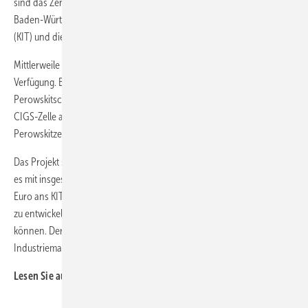
sind das Zentrum für Sonnenenergie- und Wasserstoff-Forschung
Baden-Württemberg (ZSW), das Karlsruher Institut für Technologie
(KIT) und die Firma Nice Solar Energy in Schwäbisch Hall.
Mittlerweile stehen mehrere Varianten von Tandemmodulen zur
Verfügung. Beim CIGS-Perowskit-Tandem wandelt die
Perowskitschicht sichtbares Licht in Strom um. Die darunter liegende
CIGS-Zelle absorbiert das Licht im infrarotnahen Spektrum, das die
Perowskitzelle durchdringt.
Das Projekt startete im Juli 2019 und läuft drei Jahre. Der Bund fördert
es mit insgesamt rund 5,2 Millionen Euro, davon gehen 2,1 Millionen
Euro ans KIT. Ziel ist es, Zellen mit stabilen höheren Wirkungsgraden
zu entwickeln, um sie zu Tandem-Solarmodulen zusammenzuschalten
können. Der Industriepartner Nice soll die Produktion im
Industriemaßstab bewerten und die Kosten evaluieren. (PF)
Lesen Sie auch:
Wirkungsgradrekord für Dreifachsolarzelle