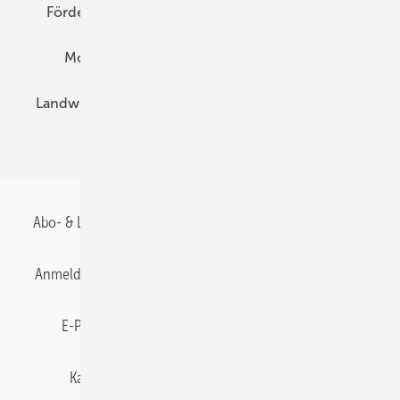
Förderung
Preise
Hybridgeneratoren
Montage
Installation
Solarparks
Landwirtschaft
Mieterstrom
Fachhandel
BIPV
Abo- & Leserservice
AGB
Alle Inhalte chronologisch
Anmelden
Anmeldung & Registrierung
Datenschutz
E-Paper
Gentner Energy Media
Impressum
Karriere bei Gentner
Team
Mediaservice