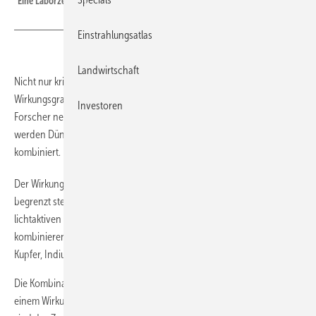
Eine Laborzelle kombiniert CIGS mit Perwskiten.
Einstrahlungsatlas
Landwirtschaft
Nicht nur kristalline Tandemzellen haben hohe
Wirkungsgradpotenziale. Auch für CIGS-Perowskit-Module sehen
Investoren
Forscher neue Höchstleistungen. In einem Forschungsprojekt
werden Dünnschichtmodule mit verschiedenen anderen Materialien
kombiniert.
Der Wirkungsgrad marktüblicher Solarmodule lässt sich nur noch
begrenzt steigern. Deutlich mehr Potenzial bietet der Einsatz von zwei
lichtaktiven Schichten in Tandemsolarmodulen. Im Projekt Capitano
kombinieren Forscher dünne Perowskit-Zellen mit Halbleitern aus
Kupfer, Indium, Gallium und Selen (CIGS).
Die Kombination ermöglicht höchsteffiziente Tandemsolarzellen mit
einem Wirkungsgradpotenzial von über 30 Prozent. Projektpartner