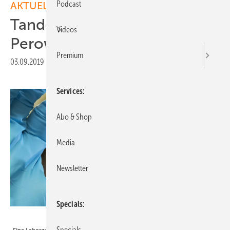
Podcast
AKTUELLE MELDUNGEN
Tandemzellen aus CIGS und
Videos
Perowskiten
Premium
03.09.2019
|
Druckvorschau
Services
Abo & Shop
Media
Newsletter
Specials
KIT/Markus Breig
Specials