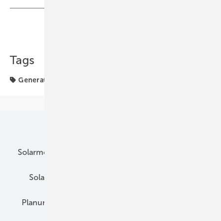
Teilen
Link kopieren
Tags
Generator & Zubehör
Tandemzelle
Unsere Themen
Solarmodule
DC-Technik
Wechselrichter
Solarspeicher
AC-Technik
Wartung
Planung
E-Mobilität
Wärme
Recht