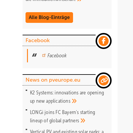
Alle Blog-Einträge
Facebook
Facebook
News on pveurope.eu
K2 Systems: innovations are opening
up new
applications
LONGi joins FC Bayern's starting
lineup of global
partners
Vertical PV and existing solar parks: a