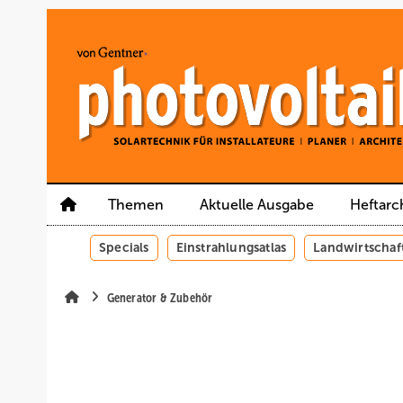
Springe
Springe
Springe
auf
auf
auf
Hauptinhalt
Hauptmenü
SiteSearch
Themen
Aktuelle Ausgabe
Heftarc
Specials
Einstrahlungsatlas
Landwirtschaf
Generator & Zubehör